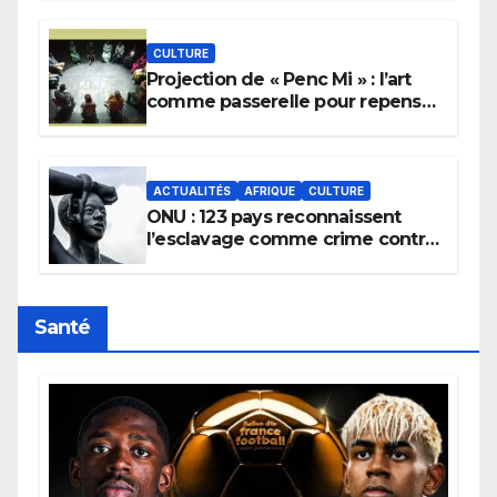
pluie.
CULTURE
Projection de « Penc Mi » : l’art
comme passerelle pour repenser
la transmission des savoirs
africains.
ACTUALITÉS
AFRIQUE
CULTURE
ONU : 123 pays reconnaissent
l’esclavage comme crime contre
l’humanité, la France toujours en
retard sur le Code noi
Santé