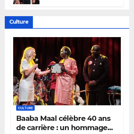
électrique du Garden,
Wembanyama fait taire New
York
Culture
CULTURE
Baaba Maal célèbre 40 ans
de carrière : un hommage