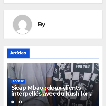
By
Articles
SOCIÉTÉ
Sicap Mbao : deux clients
interpellés avec du kush lors
d’un contrôle de police dans
un bar