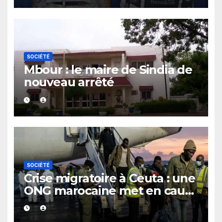
SOCIÉTÉ
Mbour : le maire de Sindia de
nouveau arrêté
SOCIÉTÉ
Crise migratoire à Ceuta : une
ONG marocaine met en cause
les responsabilités de Rabat
et de Madrid