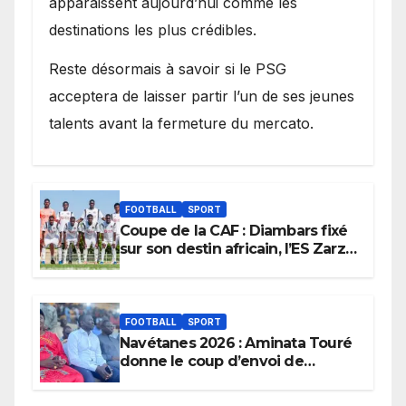
apparaissent aujourd’hui comme les
destinations les plus crédibles.
Reste désormais à savoir si le PSG
acceptera de laisser partir l’un de ses jeunes
talents avant la fermeture du mercato.
FOOTBALL
SPORT
Coupe de la CAF : Diambars fixé
sur son destin africain, l’ES Zarzis
sera son premier obstacle.
FOOTBALL
SPORT
Navétanes 2026 : Aminata Touré
donne le coup d’envoi de
l’initiative « Zéro Violence »
depuis sa ville natale pour