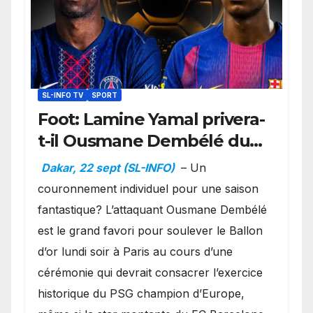
SL-INFO TV
SPORT
Foot: Lamine Yamal privera-
t-il Ousmane Dembélé du
Ballon d’or ?
Dakar, 22 sept (SL-INFO)
– Un
couronnement individuel pour une saison
fantastique? L’attaquant Ousmane Dembélé
est le grand favori pour soulever le Ballon
d’or lundi soir à Paris au cours d’une
cérémonie qui devrait consacrer l’exercice
historique du PSG champion d’Europe,