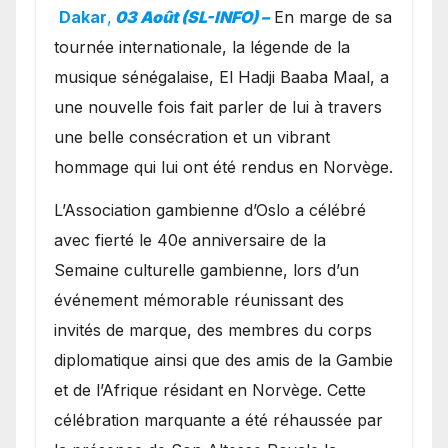
exceptionnel à Oslo en
Dakar
,
03 Août (SL-INFO) –
​En marge de sa
présence de la famille
tournée internationale, la légende de la
royale.
musique sénégalaise, El Hadji Baaba Maal, a
une nouvelle fois fait parler de lui à travers
une belle consécration et un vibrant
hommage qui lui ont été rendus en Norvège.
​L’Association gambienne d’Oslo a célébré
avec fierté le 40e anniversaire de la
Semaine culturelle gambienne, lors d’un
événement mémorable réunissant des
invités de marque, des membres du corps
diplomatique ainsi que des amis de la Gambie
et de l’Afrique résidant en Norvège. Cette
célébration marquante a été réhaussée par