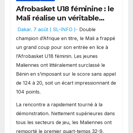
Afrobasket U18 féminine : le
Mali réalise un véritable
festival offensif et inflige
Dakar. 7 août ( SL-INFO )-
Double
une lourde défaite au
champion d’Afrique en titre, le Mali a frappé
Bénin.
un grand coup pour son entrée en lice à
l’Afrobasket U18 féminin. Les jeunes
Maliennes ont littéralement surclassé le
Bénin en s’imposant sur le score sans appel
de 124 à 20, soit un écart impressionnant de
104 points.
La rencontre a rapidement tourné à la
démonstration. Nettement supérieures dans
tous les secteurs de jeu, les Maliennes ont
remporté le premier quart-temps 32-9,