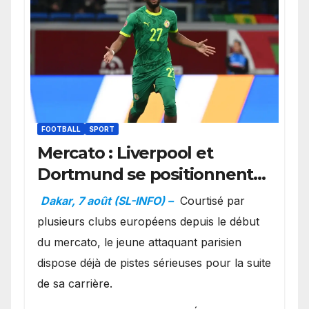
FOOTBALL
SPORT
Mercato : Liverpool et
Dortmund se positionnent
en favoris pour recruter
Dakar, 7 août (SL-INFO) –
Courtisé par
Ibrahim Mbaye
plusieurs clubs européens depuis le début
du mercato, le jeune attaquant parisien
dispose déjà de pistes sérieuses pour la suite
de sa carrière.