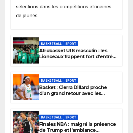
sélections dans les compétitions africaines
de jeunes.
BASKETBALL
SPORT
Afrobasket U18 masculin : les
Lionceaux frappent fort d’entrée
et lancent idéalement leur
tournoi.
BASKETBALL
SPORT
Basket : Cierra Dillard proche
d’un grand retour avec les
Lionnes ?
BASKETBALL
SPORT
Finales NBA : malgré la présence
de Trump et l’ambiance