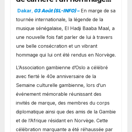
exceptionnel à Oslo en
Dakar
,
03 Août (SL-INFO) –
​En marge de sa
présence de la famille
tournée internationale, la légende de la
royale.
musique sénégalaise, El Hadji Baaba Maal, a
une nouvelle fois fait parler de lui à travers
une belle consécration et un vibrant
hommage qui lui ont été rendus en Norvège.
​L’Association gambienne d’Oslo a célébré
avec fierté le 40e anniversaire de la
Semaine culturelle gambienne, lors d’un
événement mémorable réunissant des
invités de marque, des membres du corps
diplomatique ainsi que des amis de la Gambie
et de l’Afrique résidant en Norvège. Cette
célébration marquante a été réhaussée par