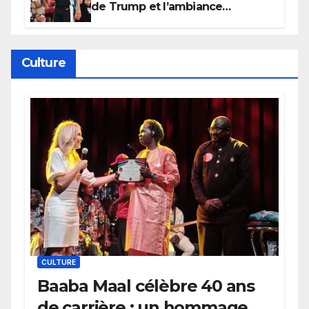
de Trump et l’ambiance
électrique du Garden,
Wembanyama fait taire New
York
Culture
CULTURE
Baaba Maal célèbre 40 ans
de carrière : un hommage