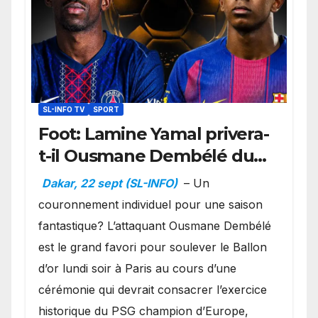
SL-INFO TV
SPORT
Foot: Lamine Yamal privera-
t-il Ousmane Dembélé du
Ballon d’or ?
Dakar, 22 sept (SL-INFO)
– Un
couronnement individuel pour une saison
fantastique? L’attaquant Ousmane Dembélé
est le grand favori pour soulever le Ballon
d’or lundi soir à Paris au cours d’une
cérémonie qui devrait consacrer l’exercice
historique du PSG champion d’Europe,