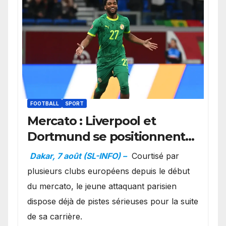
FOOTBALL
SPORT
Mercato : Liverpool et
Dortmund se positionnent
en favoris pour recruter
Dakar, 7 août (SL-INFO) –
Courtisé par
Ibrahim Mbaye
plusieurs clubs européens depuis le début
du mercato, le jeune attaquant parisien
dispose déjà de pistes sérieuses pour la suite
de sa carrière.