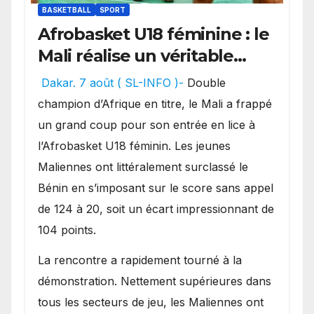
BASKETBALL
SPORT
Afrobasket U18 féminine : le
Mali réalise un véritable
festival offensif et inflige
Dakar. 7 août ( SL-INFO )-
Double
une lourde défaite au
champion d’Afrique en titre, le Mali a frappé
Bénin.
un grand coup pour son entrée en lice à
l’Afrobasket U18 féminin. Les jeunes
Maliennes ont littéralement surclassé le
Bénin en s’imposant sur le score sans appel
de 124 à 20, soit un écart impressionnant de
104 points.
La rencontre a rapidement tourné à la
démonstration. Nettement supérieures dans
tous les secteurs de jeu, les Maliennes ont