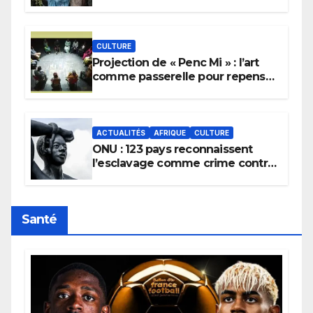
pour implorer le retour de la
pluie.
CULTURE
Projection de « Penc Mi » : l’art
comme passerelle pour repenser
la transmission des savoirs
africains.
ACTUALITÉS
AFRIQUE
CULTURE
ONU : 123 pays reconnaissent
l’esclavage comme crime contre
l’humanité, la France toujours en
retard sur le Code noi
Santé