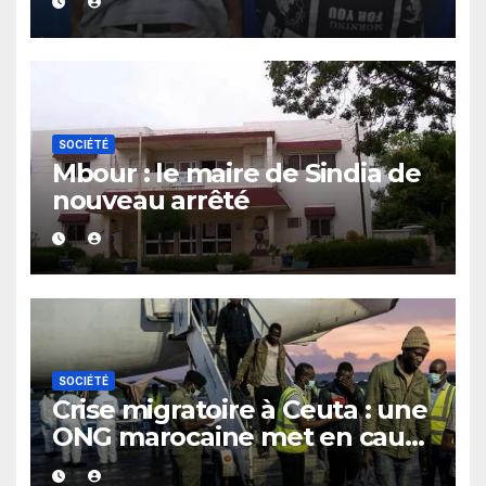
un bar
SOCIÉTÉ
Mbour : le maire de Sindia de
nouveau arrêté
SOCIÉTÉ
Crise migratoire à Ceuta : une
ONG marocaine met en cause
les responsabilités de Rabat