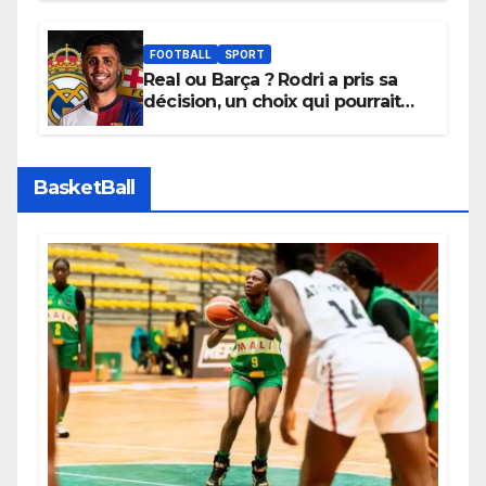
depuis sa ville natale pour
promouvoir des compétitions
apaisées.
FOOTBALL
SPORT
Real ou Barça ? Rodri a pris sa
décision, un choix qui pourrait
faire grand bruit sur le marché
des transferts.
BasketBall