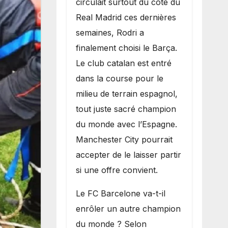
circulait surtout du côté du
grand bruit sur
Real Madrid ces dernières
le marché des
semaines, Rodri a
transferts.
finalement choisi le Barça.
Le club catalan est entré
dans la course pour le
milieu de terrain espagnol,
tout juste sacré champion
du monde avec l’Espagne.
Manchester City pourrait
accepter de le laisser partir
si une offre convient.
​Le FC Barcelone va-t-il
enrôler un autre champion
du monde ? Selon