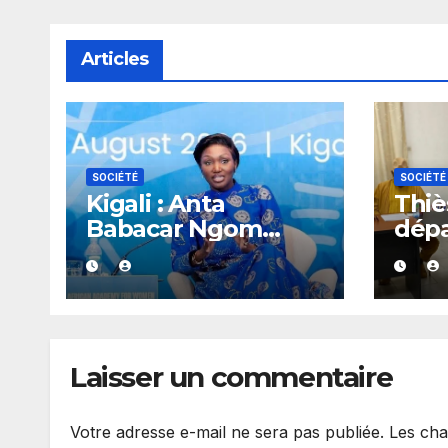
Articles
SOCIÉTÉ
SOCIÉTÉ
Kigali : Anta
Thiès
Babacar Ngom
dép
salue une académie
réag
dédiée au
rapp
leadership politique
gou
des femmes
africaines
Laisser un commentaire
Votre adresse e-mail ne sera pas publiée.
Les cha