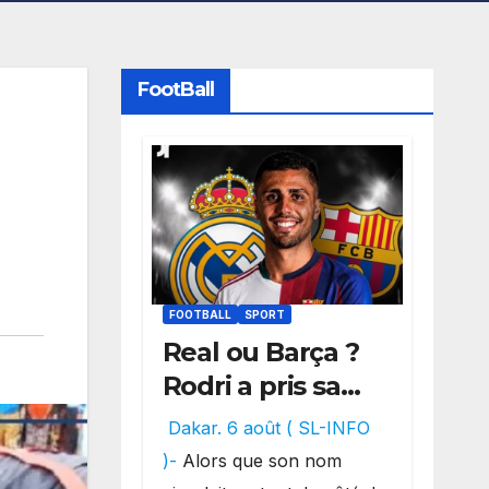
FootBall
FOOTBALL
SPORT
Real ou Barça ?
Rodri a pris sa
décision, un
Dakar. 6 août ( SL-INFO
choix qui
)-
Alors que son nom
pourrait faire