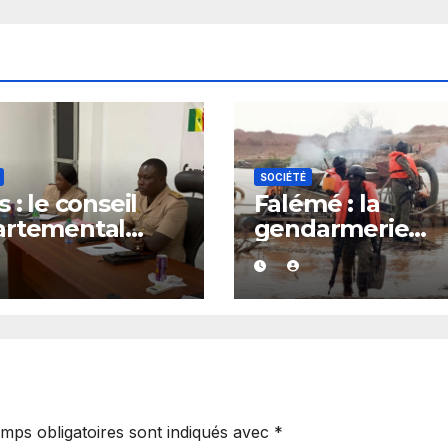
SOCIÉTÉ
 : le conseil
Falémé : la
artemental
gendarmerie
it après le
détruit 27 dragu
el à l’ordre du
dans le cadre de
verneur
lutte contre
l’exploitation
illégale
mps obligatoires sont indiqués avec
*