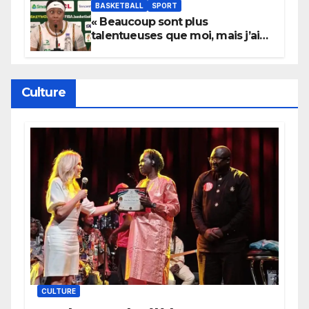
BASKETBALL
SPORT
« Beaucoup sont plus
talentueuses que moi, mais j’ai
persévéré » : le message fort de
Cierra Dillard
Culture
CULTURE