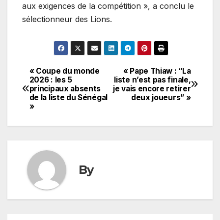
aux exigences de la compétition », a conclu le
sélectionneur des Lions.
« Coupe du monde
« Pape Thiaw : “La
Navigation
2026 : les 5
liste n’est pas finale,
principaux absents
je vais encore retirer
de
de la liste du Sénégal
deux joueurs” »
»
l’article
By