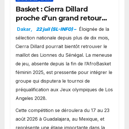
Basket : Cierra Dillard
proche d’un grand retour
avec les Lionnes ?
Dakar
,
22 juil (SL-INFO) –
Éloignée de la
sélection nationale depuis plus de dix mois,
Cierra Dillard pourrait bientôt retrouver le
maillot des Lionnes du Sénégal. La meneuse
de jeu, absente depuis la fin de l’AfroBasket
féminin 2025, est pressentie pour intégrer le
groupe qui disputera le tournoi de
préqualification aux Jeux olympiques de Los
Angeles 2028.
Cette compétition se déroulera du 17 au 23
août 2026 à Guadalajara, au Mexique, et
représente une étape importante dans la