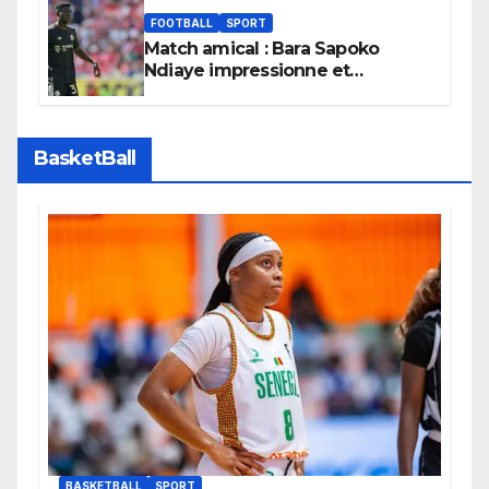
FOOTBALL
SPORT
Match amical : Bara Sapoko
Ndiaye impressionne et
confirme son potentiel avec le
Bayern Munich
BasketBall
BASKETBALL
SPORT