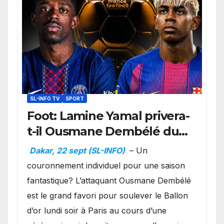
SL-INFO TV
SPORT
Foot: Lamine Yamal privera-
t-il Ousmane Dembélé du
Ballon d’or ?
Dakar, 22 sept (SL-INFO)
– Un
couronnement individuel pour une saison
fantastique? L’attaquant Ousmane Dembélé
est le grand favori pour soulever le Ballon
d’or lundi soir à Paris au cours d’une