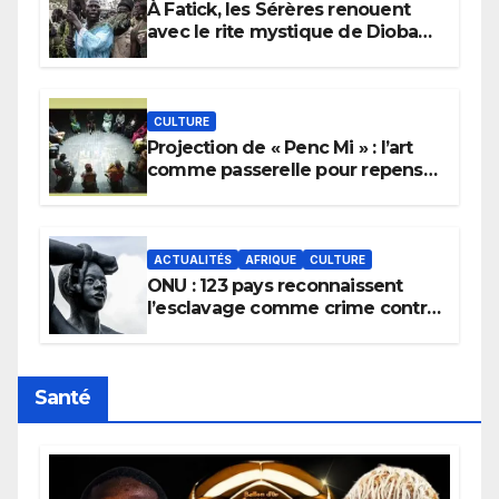
À Fatick, les Sérères renouent
avec le rite mystique de Diobaye
pour implorer le retour de la
pluie.
CULTURE
Projection de « Penc Mi » : l’art
comme passerelle pour repenser
la transmission des savoirs
africains.
ACTUALITÉS
AFRIQUE
CULTURE
ONU : 123 pays reconnaissent
l’esclavage comme crime contre
l’humanité, la France toujours en
retard sur le Code noi
Santé