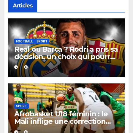
Articles
FOOTBALL
SPORT
Real ou Barça ? Rodri a pris sa
décision, un choix qui pourrait
faire grand bruit sur le
marché des transferts.
SPORT
Afrobasket U18 féminin : le
Mali inflige une correction
historique au Bénin avec plus