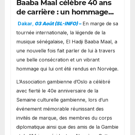
Baaba Maal célèbre 40 ans
de carrière : un hommage
exceptionnel à Oslo en
Dakar
,
03 Août (SL-INFO) –
​En marge de sa
présence de la famille
tournée internationale, la légende de la
royale.
musique sénégalaise, El Hadji Baaba Maal, a
une nouvelle fois fait parler de lui à travers
une belle consécration et un vibrant
hommage qui lui ont été rendus en Norvège.
​L’Association gambienne d’Oslo a célébré
avec fierté le 40e anniversaire de la
Semaine culturelle gambienne, lors d’un
événement mémorable réunissant des
invités de marque, des membres du corps
diplomatique ainsi que des amis de la Gambie