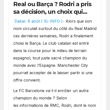
Real ou Barça ? Rodri a pris
sa décision, un choix qui
pourrait faire grand bruit
Dakar. 6 août ( SL-INFO )-
Alors que son
sur le marché des
nom circulait surtout du côté du Real Madrid
transferts.
ces dernières semaines, Rodri a finalement
choisi le Barça. Le club catalan est entré
dans la course pour le milieu de terrain
espagnol, tout juste sacré champion du
monde avec l’Espagne. Manchester City
pourrait accepter de le laisser partir si une
offre convient.
​Le FC Barcelone va-t-il enrôler un autre
champion du monde ? Selon
les informations de RMC, Rodri, dont le nom