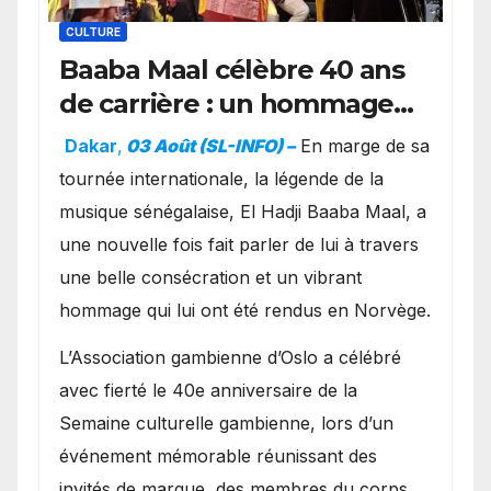
CULTURE
Baaba Maal célèbre 40 ans
de carrière : un hommage
exceptionnel à Oslo en
Dakar
,
03 Août (SL-INFO) –
​En marge de sa
présence de la famille
tournée internationale, la légende de la
royale.
musique sénégalaise, El Hadji Baaba Maal, a
une nouvelle fois fait parler de lui à travers
une belle consécration et un vibrant
hommage qui lui ont été rendus en Norvège.
​L’Association gambienne d’Oslo a célébré
avec fierté le 40e anniversaire de la
Semaine culturelle gambienne, lors d’un
événement mémorable réunissant des
invités de marque, des membres du corps