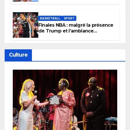
Lionnes ?
BASKETBALL
SPORT
Finales NBA : malgré la présence
de Trump et l’ambiance
électrique du Garden,
Wembanyama fait taire New
York
Culture