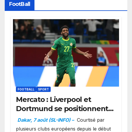
FootBall
FOOTBALL
SPORT
Mercato : Liverpool et
Dortmund se positionnent
en favoris pour recruter
Dakar, 7 août (SL-INFO) –
Courtisé par
Ibrahim Mbaye
plusieurs clubs européens depuis le début