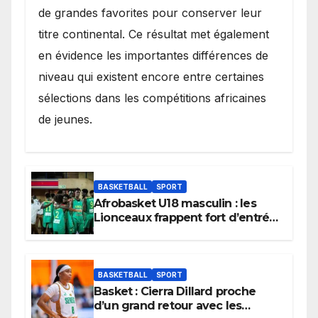
de grandes favorites pour conserver leur
titre continental. Ce résultat met également
en évidence les importantes différences de
niveau qui existent encore entre certaines
sélections dans les compétitions africaines
de jeunes.
BASKETBALL
SPORT
Afrobasket U18 masculin : les
Lionceaux frappent fort d’entrée
et lancent idéalement leur
tournoi.
BASKETBALL
SPORT
Basket : Cierra Dillard proche
d’un grand retour avec les