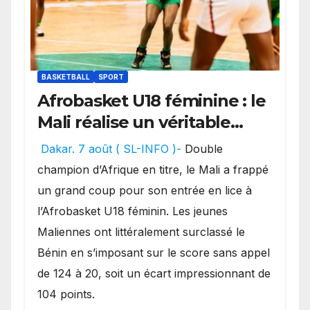
BASKETBALL
SPORT
Afrobasket U18 féminine : le
Mali réalise un véritable
festival offensif et inflige
Dakar. 7 août ( SL-INFO )-
Double
une lourde défaite au
champion d’Afrique en titre, le Mali a frappé
Bénin.
un grand coup pour son entrée en lice à
l’Afrobasket U18 féminin. Les jeunes
Maliennes ont littéralement surclassé le
Bénin en s’imposant sur le score sans appel
de 124 à 20, soit un écart impressionnant de
104 points.