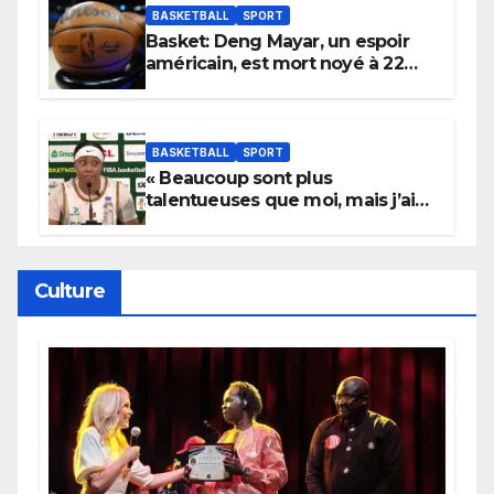
BASKETBALL
SPORT
Basket: Deng Mayar, un espoir
américain, est mort noyé à 22
ans
BASKETBALL
SPORT
« Beaucoup sont plus
talentueuses que moi, mais j’ai
persévéré » : le message fort de
Cierra Dillard
Culture