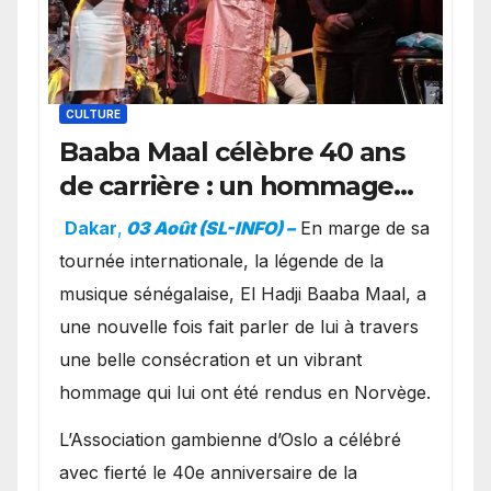
CULTURE
Baaba Maal célèbre 40 ans
de carrière : un hommage
exceptionnel à Oslo en
Dakar
,
03 Août (SL-INFO) –
​En marge de sa
présence de la famille
tournée internationale, la légende de la
royale.
musique sénégalaise, El Hadji Baaba Maal, a
une nouvelle fois fait parler de lui à travers
une belle consécration et un vibrant
hommage qui lui ont été rendus en Norvège.
​L’Association gambienne d’Oslo a célébré
avec fierté le 40e anniversaire de la