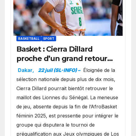
BASKETBALL
SPORT
Basket : Cierra Dillard
proche d’un grand retour
avec les Lionnes ?
Dakar
,
22 juil (SL-INFO) –
Éloignée de la
sélection nationale depuis plus de dix mois,
Cierra Dillard pourrait bientôt retrouver le
maillot des Lionnes du Sénégal. La meneuse
de jeu, absente depuis la fin de l’AfroBasket
féminin 2025, est pressentie pour intégrer le
groupe qui disputera le tournoi de
préqualification aux Jeux olympiques de Los