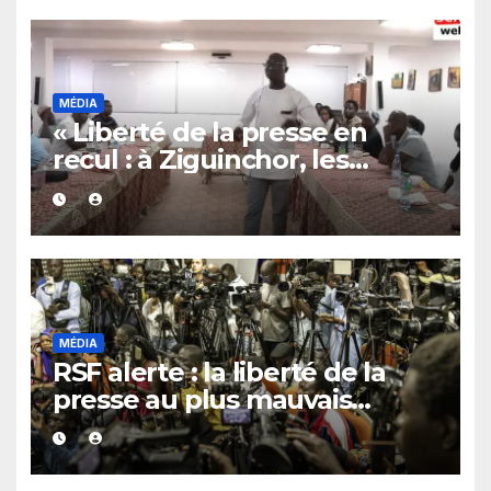
MÉDIA
« Liberté de la presse en
recul : à Ziguinchor, les
jeunes reporters tirent la
sonnette d’alarme »
MÉDIA
RSF alerte : la liberté de la
presse au plus mauvais
niveau depuis un quart de
siècle