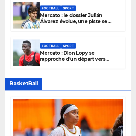
FOOTBALL
SPORT
Mercato : le dossier Julián
Álvarez évolue, une piste se
referme définitivement
FOOTBALL
SPORT
Mercato : Dion Lopy se
rapproche d’un départ vers
l’Arabie Saoudite
BasketBall