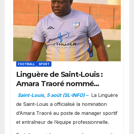
FOOTBALL
SPORT
Linguère de Saint-Louis :
Amara Traoré nommé
manager sportif et
Saint-Louis, 5 août (SL-INFO) –
La Linguère
entraîneur de l’équipe
de Saint-Louis a officialisé la nomination
d’Amara Traoré au poste de manager sportif
et entraîneur de l’équipe professionnelle.