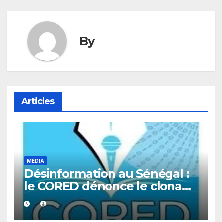
By
Articles
MÉDIA
Désinformation au Sénégal :
le CORED dénonce le clonage
de la Une du journal Yoor-
Yoor Bi