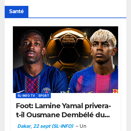
Santé
SL-INFO TV
SPORT
Foot: Lamine Yamal privera-
t-il Ousmane Dembélé du
Ballon d’or ?
Dakar, 22 sept (SL-INFO)
– Un