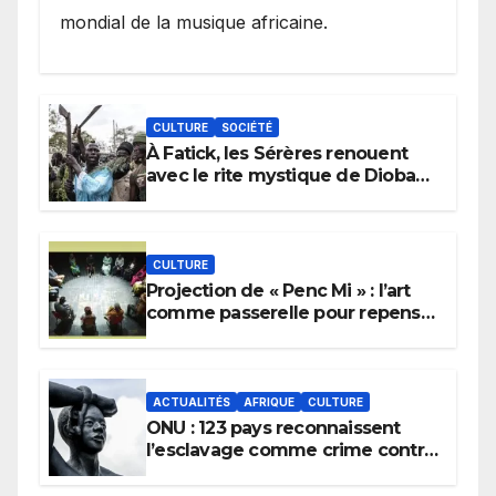
mondial de la musique africaine.
CULTURE
SOCIÉTÉ
À Fatick, les Sérères renouent
avec le rite mystique de Diobaye
pour implorer le retour de la
pluie.
CULTURE
Projection de « Penc Mi » : l’art
comme passerelle pour repenser
la transmission des savoirs
africains.
ACTUALITÉS
AFRIQUE
CULTURE
ONU : 123 pays reconnaissent
l’esclavage comme crime contre
l’humanité, la France toujours en
retard sur le Code noi