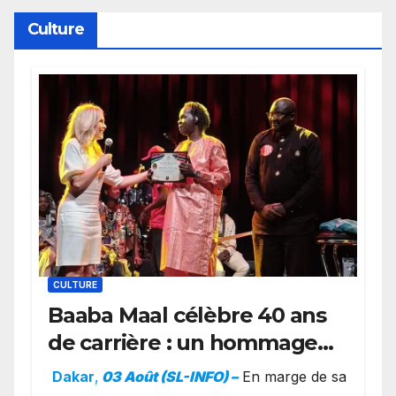
York
Culture
CULTURE
Baaba Maal célèbre 40 ans
de carrière : un hommage
exceptionnel à Oslo en
Dakar
,
03 Août (SL-INFO) –
​En marge de sa