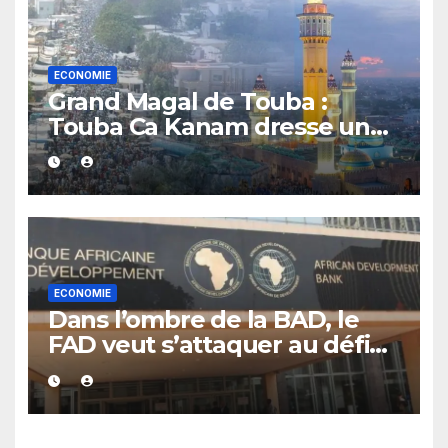
ECONOMIE
Grand Magal de Touba :
Touba Ca Kanam dresse un
bilan positif et se fixe un
objectif de 7 milliards FCFA
ECONOMIE
Dans l’ombre de la BAD, le
FAD veut s’attaquer au défi
de la dette africaine