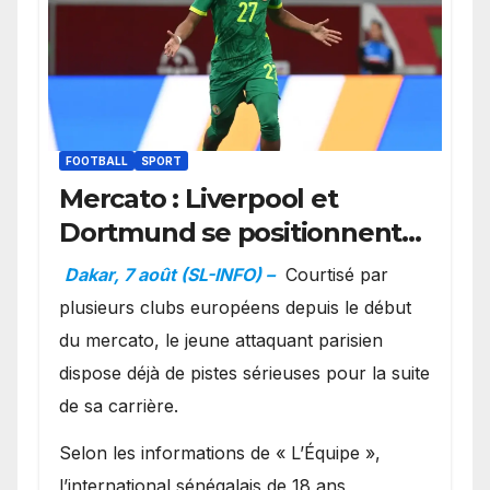
FOOTBALL
SPORT
Mercato : Liverpool et
Dortmund se positionnent
en favoris pour recruter
Dakar, 7 août (SL-INFO) –
Courtisé par
Ibrahim Mbaye
plusieurs clubs européens depuis le début
du mercato, le jeune attaquant parisien
dispose déjà de pistes sérieuses pour la suite
de sa carrière.
Selon les informations de « L’Équipe »,
l’international sénégalais de 18 ans