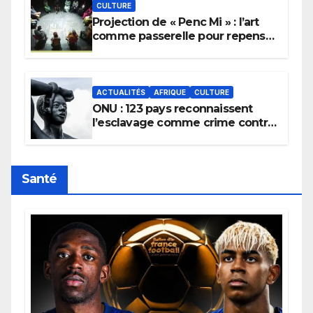
CULTURE
Projection de « Penc Mi » : l’art
comme passerelle pour repenser
la transmission des savoirs
africains.
ACTUALITÉS
AFRIQUE
CULTURE
ONU : 123 pays reconnaissent
l’esclavage comme crime contre
l’humanité, la France toujours en
retard sur le Code noi
Santé