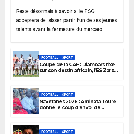
Reste désormais à savoir si le PSG
acceptera de laisser partir l’un de ses jeunes
talents avant la fermeture du mercato.
FOOTBALL
SPORT
Coupe de la CAF : Diambars fixé
sur son destin africain, l’ES Zarzis
sera son premier obstacle.
FOOTBALL
SPORT
Navétanes 2026 : Aminata Touré
donne le coup d’envoi de
l’initiative « Zéro Violence »
depuis sa ville natale pour
promouvoir des compétitions
apaisées.
FOOTBALL
SPORT