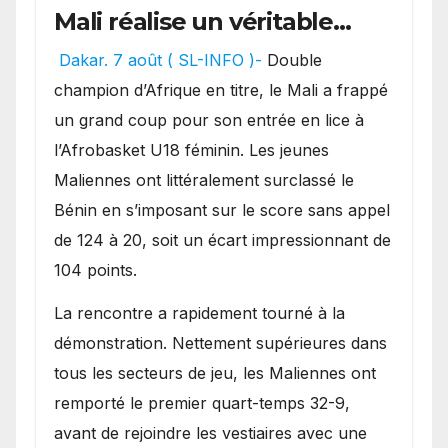
Mali réalise un véritable
festival offensif et inflige
Dakar. 7 août ( SL-INFO )-
Double
une lourde défaite au
champion d’Afrique en titre, le Mali a frappé
Bénin.
un grand coup pour son entrée en lice à
l’Afrobasket U18 féminin. Les jeunes
Maliennes ont littéralement surclassé le
Bénin en s’imposant sur le score sans appel
de 124 à 20, soit un écart impressionnant de
104 points.
La rencontre a rapidement tourné à la
démonstration. Nettement supérieures dans
tous les secteurs de jeu, les Maliennes ont
remporté le premier quart-temps 32-9,
avant de rejoindre les vestiaires avec une