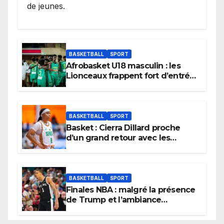
de jeunes.
BASKETBALL
SPORT
Afrobasket U18 masculin : les
Lionceaux frappent fort d’entrée
et lancent idéalement leur
tournoi.
BASKETBALL
SPORT
Basket : Cierra Dillard proche
d’un grand retour avec les
Lionnes ?
BASKETBALL
SPORT
Finales NBA : malgré la présence
de Trump et l’ambiance
électrique du Garden,
Wembanyama fait taire New