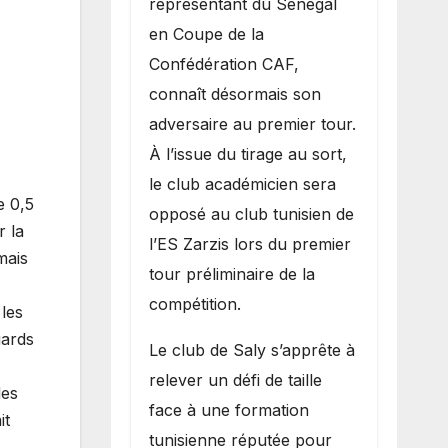
représentant du Sénégal
premier
en Coupe de la
obstacle.
Confédération CAF,
connaît désormais son
adversaire au premier tour.
À l’issue du tirage au sort,
le club académicien sera
e 0,5
opposé au club tunisien de
r la
l’ES Zarzis lors du premier
mais
tour préliminaire de la
compétition.
 les
iards
Le club de Saly s’apprête à
relever un défi de taille
des
face à une formation
it
tunisienne réputée pour