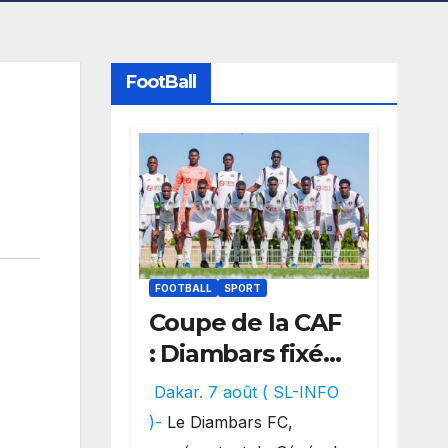
FootBall
FOOTBALL
SPORT
Coupe de la CAF
: Diambars fixé
sur son destin
Dakar. 7 août ( SL-INFO
africain, l’ES
)-
Le Diambars FC,
Zarzis sera son