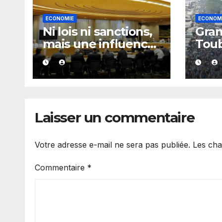
ECONOMIE
ECONOM
Ni lois ni sanctions,
Gran
mais une influence
Toub
considérable : les
Kan
secrets du Financial
bilan
Stability Board
fixe
mill
Laisser un commentaire
Votre adresse e-mail ne sera pas publiée.
Les cha
Commentaire
*