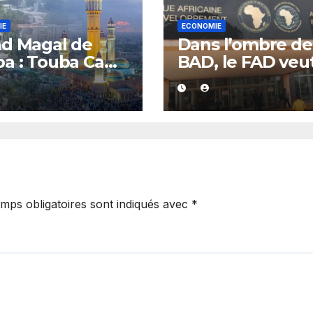
IE
ECONOMIE
d Magal de
Dans l’ombre de
a : Touba Ca
BAD, le FAD veu
am dresse un
s’attaquer au dé
 positif et se
de la dette afric
 un objectif de 7
iards FCFA
mps obligatoires sont indiqués avec
*