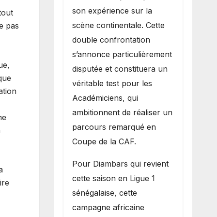
son expérience sur la
tout
scène continentale. Cette
te pas
double confrontation
s’annonce particulièrement
ue,
disputée et constituera un
ique
véritable test pour les
ation
Académiciens, qui
ambitionnent de réaliser un
ne
parcours remarqué en
a
Coupe de la CAF.
Pour Diambars qui revient
a
cette saison en Ligue 1
ire
sénégalaise, cette
campagne africaine