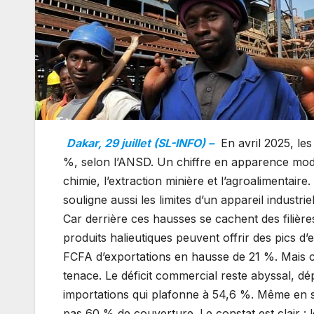
Dakar, 29 juillet (SL-INFO) –
En avril 2025, les
%, selon l’ANSD. Un chiffre en apparence mode
chimie, l’extraction minière et l’agroalimentair
souligne aussi les limites d’un appareil industrie
Car derrière ces hausses se cachent des filières à
produits halieutiques peuvent offrir des pics 
FCFA d’exportations en hausse de 21 %. Mais ce
tenace. Le déficit commercial reste abyssal, d
importations qui plafonne à 54,6 %. Même en su
pas 60 % de couverture. Le constat est clair : 