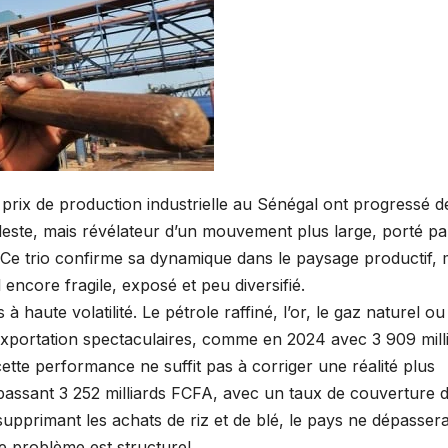
 prix de production industrielle au Sénégal ont progressé d
ste, mais révélateur d’un mouvement plus large, porté pa
e. Ce trio confirme sa dynamique dans le paysage productif, 
l encore fragile, exposé et peu diversifié.
 haute volatilité. Le pétrole raffiné, l’or, le gaz naturel ou
d’exportation spectaculaires, comme en 2024 avec 3 909 mill
tte performance ne suffit pas à corriger une réalité plus
épassant 3 252 milliards FCFA, avec un taux de couverture 
pprimant les achats de riz et de blé, le pays ne dépassera
le problème est structurel.