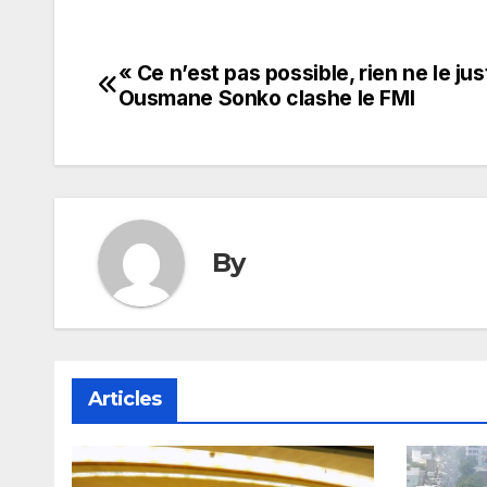
« Ce n’est pas possible, rien ne le just
Navigation
Ousmane Sonko clashe le FMI
de
l’article
By
Articles