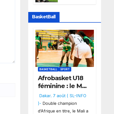
Sports perd la
diffusion de la
Liga
BasketBall
BASKETBALL
SPORT
Afrobasket U18
féminine : le Mali
réalise un
Dakar. 7 août ( SL-INFO
véritable festival
)-
Double champion
offensif et
d’Afrique en titre, le Mali a