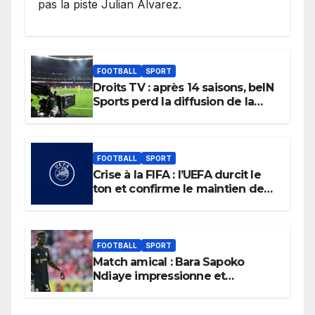
pas la piste Julian Alvarez.
FOOTBALL
SPORT
Droits TV : après 14 saisons, beIN
Sports perd la diffusion de la
Liga
FOOTBALL
SPORT
Crise à la FIFA : l’UEFA durcit le
ton et confirme le maintien de
son boycott des Coupes du
monde.
FOOTBALL
SPORT
Match amical : Bara Sapoko
Ndiaye impressionne et
confirme son potentiel avec le
Bayern Munich