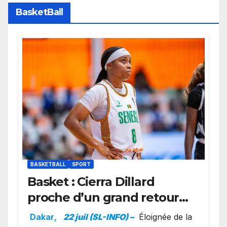
BasketBall
BASKETBALL
SPORT
Basket : Cierra Dillard
proche d’un grand retour
avec les Lionnes ?
Dakar
,
22 juil (SL-INFO) –
Éloignée de la