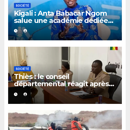
SOCIÉTÉ
Kigali : Anta Babacar Ngom
salue une académie dédiée
au leadership politique des
femmes africaines
SOCIÉTÉ
Thiès : le conseil
départemental réagit après
le rappel à l’ordre du
gouverneur