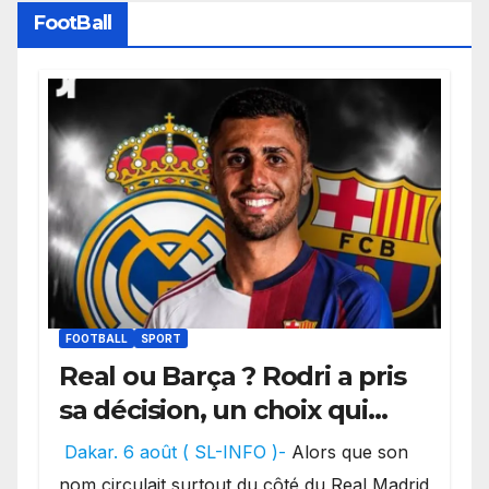
FootBall
FOOTBALL
SPORT
Real ou Barça ? Rodri a pris
sa décision, un choix qui
pourrait faire grand bruit
Dakar. 6 août ( SL-INFO )-
Alors que son
sur le marché des
nom circulait surtout du côté du Real Madrid