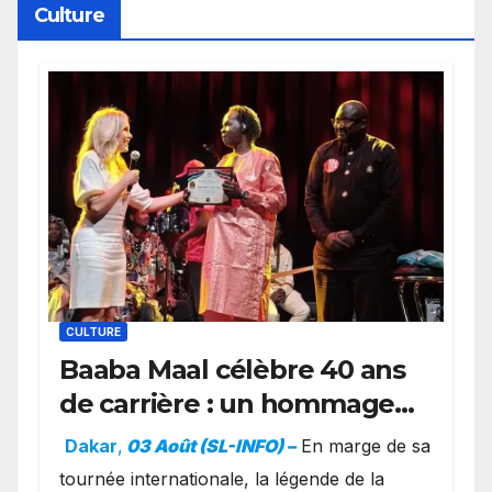
Culture
CULTURE
Baaba Maal célèbre 40 ans
de carrière : un hommage
exceptionnel à Oslo en
Dakar
,
03 Août (SL-INFO) –
​En marge de sa
présence de la famille
tournée internationale, la légende de la