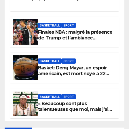
BASKETBALL
SPORT
Finales NBA : malgré la présence
de Trump et l’ambiance
électrique du Garden,
Wembanyama fait taire New
York
BASKETBALL
SPORT
Basket: Deng Mayar, un espoir
américain, est mort noyé à 22
ans
BASKETBALL
SPORT
« Beaucoup sont plus
talentueuses que moi, mais j’ai
persévéré » : le message fort de
Cierra Dillard