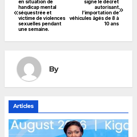
en situation de
signe le décret
handicap mental
autorisant
de
séquestrée et
l’importation de
victime de violences
véhicules âgés de 8 à
l’article
sexuelles pendant
10 ans
une semaine.
By
Articles