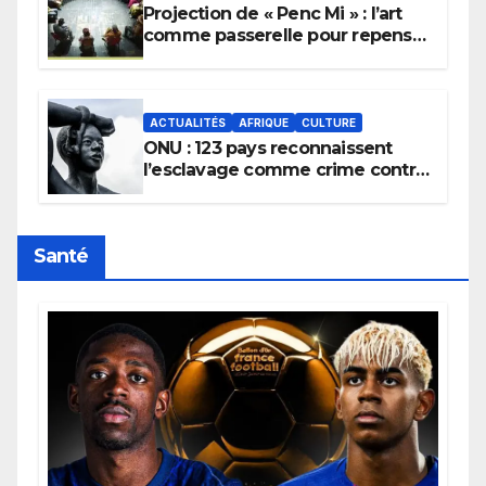
Projection de « Penc Mi » : l’art
comme passerelle pour repenser
la transmission des savoirs
africains.
ACTUALITÉS
AFRIQUE
CULTURE
ONU : 123 pays reconnaissent
l’esclavage comme crime contre
l’humanité, la France toujours en
retard sur le Code noi
Santé