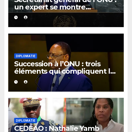
un expert se montre
optimiste quant aux chances
de Macky Sall
DIPLOMATIE
Succession à l’ONU : trois
éléments qui compliquent la
candidature de Macky Sall
DIPLOMATIE
CEDEAO : Nathalie Yamb