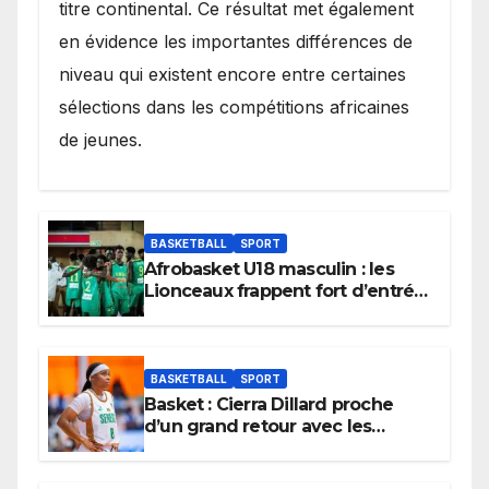
titre continental. Ce résultat met également
en évidence les importantes différences de
niveau qui existent encore entre certaines
sélections dans les compétitions africaines
de jeunes.
BASKETBALL
SPORT
Afrobasket U18 masculin : les
Lionceaux frappent fort d’entrée
et lancent idéalement leur
tournoi.
BASKETBALL
SPORT
Basket : Cierra Dillard proche
d’un grand retour avec les
Lionnes ?