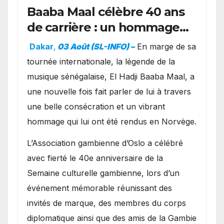
Baaba Maal célèbre 40 ans
de carrière : un hommage
exceptionnel à Oslo en
Dakar
,
03 Août (SL-INFO) –
​En marge de sa
présence de la famille
tournée internationale, la légende de la
royale.
musique sénégalaise, El Hadji Baaba Maal, a
une nouvelle fois fait parler de lui à travers
une belle consécration et un vibrant
hommage qui lui ont été rendus en Norvège.
​L’Association gambienne d’Oslo a célébré
avec fierté le 40e anniversaire de la
Semaine culturelle gambienne, lors d’un
événement mémorable réunissant des
invités de marque, des membres du corps
diplomatique ainsi que des amis de la Gambie