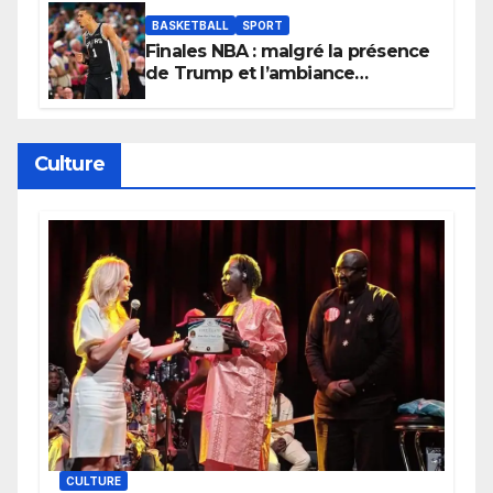
BASKETBALL
SPORT
Finales NBA : malgré la présence
de Trump et l’ambiance
électrique du Garden,
Wembanyama fait taire New
York
Culture
CULTURE