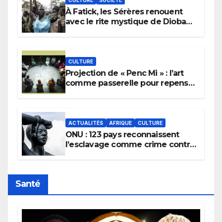
À Fatick, les Sérères renouent
avec le rite mystique de Diobaye
pour implorer le retour de la
pluie.
CULTURE
Projection de « Penc Mi » : l’art
comme passerelle pour repenser
la transmission des savoirs
africains.
ACTUALITÉS
AFRIQUE
CULTURE
ONU : 123 pays reconnaissent
l’esclavage comme crime contre
l’humanité, la France toujours en
retard sur le Code noi
Santé