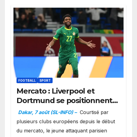
FOOTBALL
SPORT
Mercato : Liverpool et
Dortmund se positionnent
en favoris pour recruter
Dakar, 7 août (SL-INFO) –
Courtisé par
Ibrahim Mbaye
plusieurs clubs européens depuis le début
du mercato, le jeune attaquant parisien