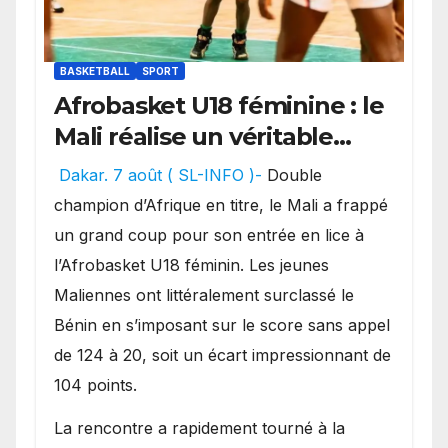
BASKETBALL
SPORT
Afrobasket U18 féminine : le
Mali réalise un véritable
festival offensif et inflige
Dakar. 7 août ( SL-INFO )-
Double
une lourde défaite au
champion d’Afrique en titre, le Mali a frappé
Bénin.
un grand coup pour son entrée en lice à
l’Afrobasket U18 féminin. Les jeunes
Maliennes ont littéralement surclassé le
Bénin en s’imposant sur le score sans appel
de 124 à 20, soit un écart impressionnant de
104 points.
La rencontre a rapidement tourné à la