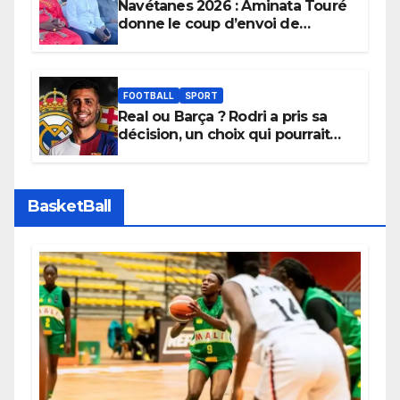
Navétanes 2026 : Aminata Touré
donne le coup d’envoi de
l’initiative « Zéro Violence »
depuis sa ville natale pour
promouvoir des compétitions
apaisées.
FOOTBALL
SPORT
Real ou Barça ? Rodri a pris sa
décision, un choix qui pourrait
faire grand bruit sur le marché
des transferts.
BasketBall