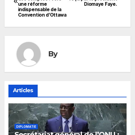
de
une réforme
Diomaye Faye.
indispensable de la
l’article
Convention d’Ottawa
By
Articles
DIPLOMATIE
Secrétariat général de l’ONU :