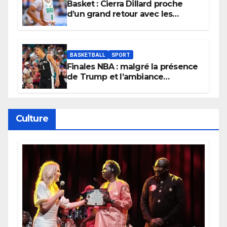
Basket : Cierra Dillard proche
d’un grand retour avec les
Lionnes ?
BASKETBALL
SPORT
Finales NBA : malgré la présence
de Trump et l’ambiance
électrique du Garden,
Wembanyama fait taire New
York
Culture