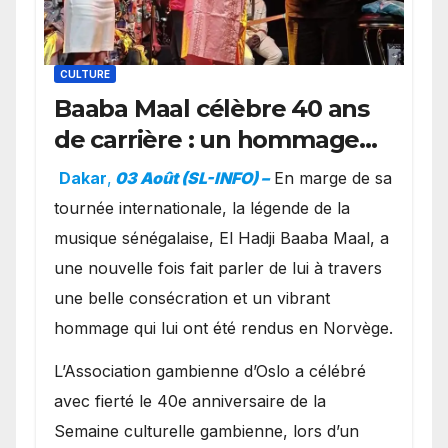
CULTURE
Baaba Maal célèbre 40 ans
de carrière : un hommage
exceptionnel à Oslo en
Dakar
,
03 Août (SL-INFO) –
​En marge de sa
présence de la famille
tournée internationale, la légende de la
royale.
musique sénégalaise, El Hadji Baaba Maal, a
une nouvelle fois fait parler de lui à travers
une belle consécration et un vibrant
hommage qui lui ont été rendus en Norvège.
​L’Association gambienne d’Oslo a célébré
avec fierté le 40e anniversaire de la
Semaine culturelle gambienne, lors d’un