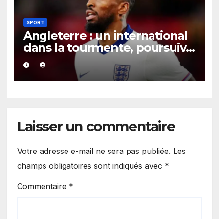
SPORT
Angleterre : un international
dans la tourmente, poursuivi
après une présumée
agression survenue en boîte
de nuit.
Laisser un commentaire
Votre adresse e-mail ne sera pas publiée.
Les
champs obligatoires sont indiqués avec
*
Commentaire
*