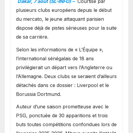
Dakar, 7 août (SL-INFO) –
Courtisé par
Ibrahim Mbaye
plusieurs clubs européens depuis le début
du mercato, le jeune attaquant parisien
dispose déjà de pistes sérieuses pour la suite
de sa carrière.
Selon les informations de « L’Équipe »,
l’international sénégalais de 18 ans
privilégierait un départ vers l’Angleterre ou
l’Allemagne. Deux clubs se seraient d’ailleurs
détachés dans ce dossier : Liverpool et le
Borussia Dortmund.
Auteur d’une saison prometteuse avec le
PSG, ponctuée de 30 apparitions et trois
buts toutes compétitions confondues lors de