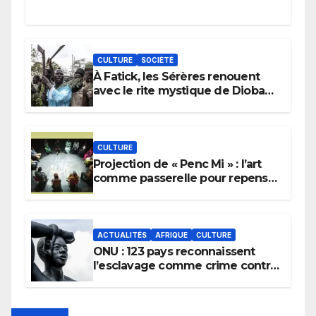
CULTURE
SOCIÉTÉ
À Fatick, les Sérères renouent
avec le rite mystique de Diobaye
pour implorer le retour de la
pluie.
CULTURE
Projection de « Penc Mi » : l’art
comme passerelle pour repenser
la transmission des savoirs
africains.
ACTUALITÉS
AFRIQUE
CULTURE
ONU : 123 pays reconnaissent
l’esclavage comme crime contre
l’humanité, la France toujours en
retard sur le Code noi