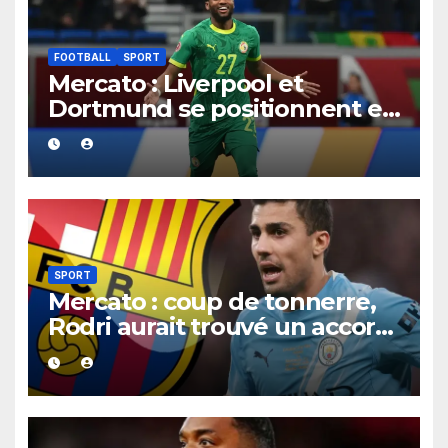
FOOTBALL
SPORT
Mercato : Liverpool et
Dortmund se positionnent en
favoris pour recruter Ibrahim
Mbaye
SPORT
Mercato : coup de tonnerre,
Rodri aurait trouvé un accord
XXL avec le Barça pour un
contrat jusqu’en 2030.