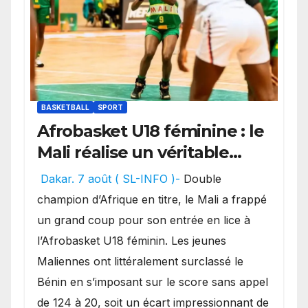
BASKETBALL
SPORT
Afrobasket U18 féminine : le
Mali réalise un véritable
festival offensif et inflige
Dakar. 7 août ( SL-INFO )-
Double
une lourde défaite au
champion d’Afrique en titre, le Mali a frappé
Bénin.
un grand coup pour son entrée en lice à
l’Afrobasket U18 féminin. Les jeunes
Maliennes ont littéralement surclassé le
Bénin en s’imposant sur le score sans appel
de 124 à 20, soit un écart impressionnant de