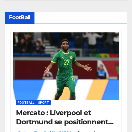
FootBall
FOOTBALL
SPORT
Mercato : Liverpool et
Dortmund se positionnent
en favoris pour recruter