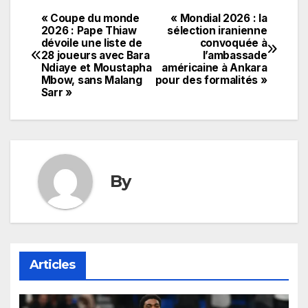
« Coupe du monde
« Mondial 2026 : la
Navigation
2026 : Pape Thiaw
sélection iranienne
dévoile une liste de
convoquée à
de
28 joueurs avec Bara
l’ambassade
Ndiaye et Moustapha
américaine à Ankara
l’article
Mbow, sans Malang
pour des formalités »
Sarr »
By
Articles