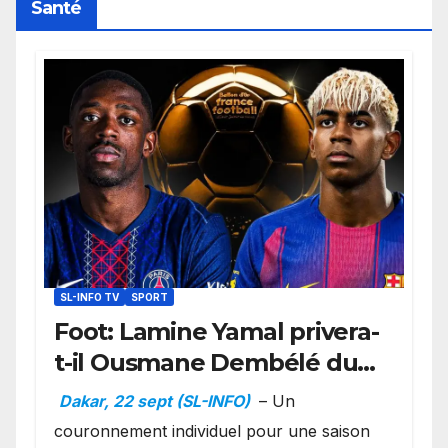
Santé
SL-INFO TV
SPORT
Foot: Lamine Yamal privera-
t-il Ousmane Dembélé du
Ballon d’or ?
Dakar, 22 sept (SL-INFO)
– Un
couronnement individuel pour une saison