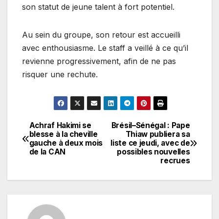
son statut de jeune talent à fort potentiel.
Au sein du groupe, son retour est accueilli
avec enthousiasme. Le staff a veillé à ce qu’il
revienne progressivement, afin de ne pas
risquer une rechute.
Achraf Hakimi se
Brésil–Sénégal : Pape
Navigation
blesse à la cheville
Thiaw publiera sa
gauche à deux mois
liste ce jeudi, avec de
de
de la CAN
possibles nouvelles
recrues
l’article