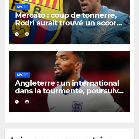
SPORT
Mercato : coup de tonnerre,
Rodri aurait trouvé un accord
XXL avec le Barça pour un
contrat jusqu’en 2030.
SPORT
Angleterre : un international
dans la tourmente, poursuivi
après une présumée
agression survenue en boîte
de nuit.