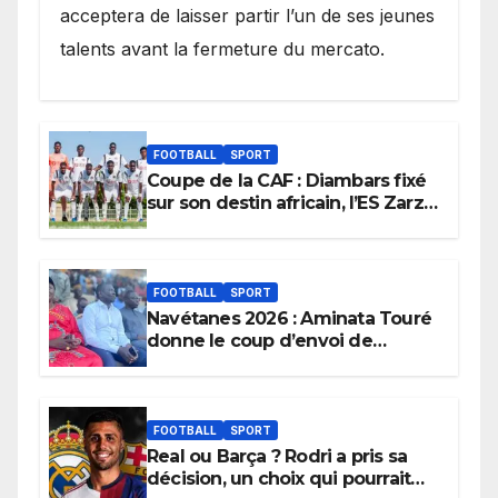
acceptera de laisser partir l’un de ses jeunes
talents avant la fermeture du mercato.
FOOTBALL
SPORT
Coupe de la CAF : Diambars fixé
sur son destin africain, l’ES Zarzis
sera son premier obstacle.
FOOTBALL
SPORT
Navétanes 2026 : Aminata Touré
donne le coup d’envoi de
l’initiative « Zéro Violence »
depuis sa ville natale pour
promouvoir des compétitions
apaisées.
FOOTBALL
SPORT
Real ou Barça ? Rodri a pris sa
décision, un choix qui pourrait