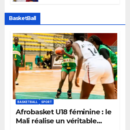
faire grand bruit sur le marché
des transferts.
BasketBall
BASKETBALL
SPORT
Afrobasket U18 féminine : le
Mali réalise un véritable
festival offensif et inflige