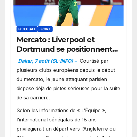
FOOTBALL
SPORT
Mercato : Liverpool et
Dortmund se positionnent
en favoris pour recruter
Dakar, 7 août (SL-INFO) –
Courtisé par
Ibrahim Mbaye
plusieurs clubs européens depuis le début
du mercato, le jeune attaquant parisien
dispose déjà de pistes sérieuses pour la suite
de sa carrière.
Selon les informations de « L’Équipe »,
l’international sénégalais de 18 ans
privilégierait un départ vers l’Angleterre ou