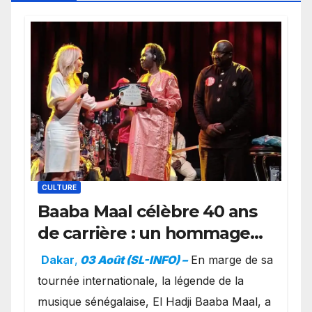
CULTURE
Baaba Maal célèbre 40 ans
de carrière : un hommage
exceptionnel à Oslo en
Dakar
,
03 Août (SL-INFO) –
​En marge de sa
présence de la famille
tournée internationale, la légende de la
royale.
musique sénégalaise, El Hadji Baaba Maal, a