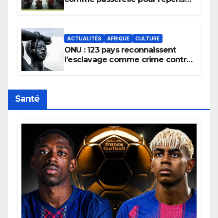
la transmission des savoirs
africains.
ACTUALITÉS
AFRIQUE
CULTURE
ONU : 123 pays reconnaissent
l’esclavage comme crime contre
l’humanité, la France toujours en
retard sur le Code noi
Santé