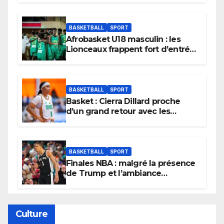
BASKETBALL
SPORT
Afrobasket U18 masculin : les
Lionceaux frappent fort d’entrée
et lancent idéalement leur
tournoi.
BASKETBALL
SPORT
Basket : Cierra Dillard proche
d’un grand retour avec les
Lionnes ?
BASKETBALL
SPORT
Finales NBA : malgré la présence
de Trump et l’ambiance
électrique du Garden,
Wembanyama fait taire New
York
Culture