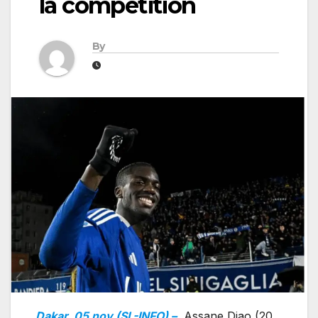
la compétition
By
Dakar, 05 nov (SL-INFO) –
Assane Diao (20