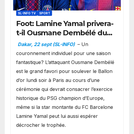
SL-INFO TV
SPORT
Foot: Lamine Yamal privera-
t-il Ousmane Dembélé du
Ballon d’or ?
Dakar, 22 sept (SL-INFO)
– Un
couronnement individuel pour une saison
fantastique? L’attaquant Ousmane Dembélé
est le grand favori pour soulever le Ballon
d’or lundi soir à Paris au cours d’une
cérémonie qui devrait consacrer l’exercice
historique du PSG champion d’Europe,
même si la star montante du FC Barcelone
Lamine Yamal peut lui aussi espérer
décrocher le trophée.