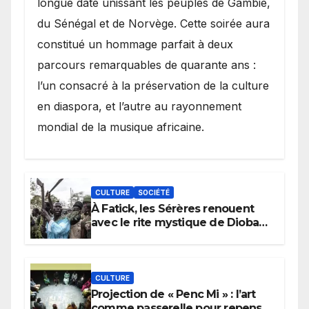
longue date unissant les peuples de Gambie,
du Sénégal et de Norvège. Cette soirée aura
constitué un hommage parfait à deux
parcours remarquables de quarante ans :
l’un consacré à la préservation de la culture
en diaspora, et l’autre au rayonnement
mondial de la musique africaine.
CULTURE
SOCIÉTÉ
À Fatick, les Sérères renouent
avec le rite mystique de Diobaye
pour implorer le retour de la
pluie.
CULTURE
Projection de « Penc Mi » : l’art
comme passerelle pour repenser