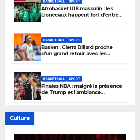
BASKETBALL
SPORT
Afrobasket U18 masculin : les
Lionceaux frappent fort d’entrée
et lancent idéalement leur
tournoi.
BASKETBALL
SPORT
Basket : Cierra Dillard proche
d’un grand retour avec les
Lionnes ?
BASKETBALL
SPORT
Finales NBA : malgré la présence
de Trump et l’ambiance
électrique du Garden,
Wembanyama fait taire New
York
Culture