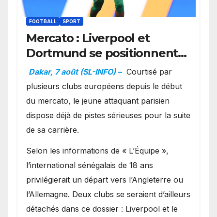
FOOTBALL
SPORT
Mercato : Liverpool et
Dortmund se positionnent
en favoris pour recruter
Dakar, 7 août (SL-INFO) –
Courtisé par
Ibrahim Mbaye
plusieurs clubs européens depuis le début
du mercato, le jeune attaquant parisien
dispose déjà de pistes sérieuses pour la suite
de sa carrière.
Selon les informations de « L’Équipe »,
l’international sénégalais de 18 ans
privilégierait un départ vers l’Angleterre ou
l’Allemagne. Deux clubs se seraient d’ailleurs
détachés dans ce dossier : Liverpool et le