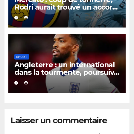
Rodri aurait trouvé un accord
XXL avec le Barça pour un
contrat jusqu’en 2030.
SPORT
Angleterre : un international
dans la tourmente, poursuivi
après une présumée
agression survenue en boîte
de nuit.
Laisser un commentaire