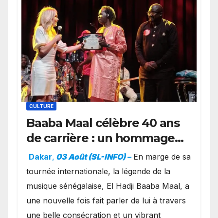
CULTURE
Baaba Maal célèbre 40 ans
de carrière : un hommage
exceptionnel à Oslo en
Dakar
,
03 Août (SL-INFO) –
​En marge de sa
présence de la famille
tournée internationale, la légende de la
royale.
musique sénégalaise, El Hadji Baaba Maal, a
une nouvelle fois fait parler de lui à travers
une belle consécration et un vibrant