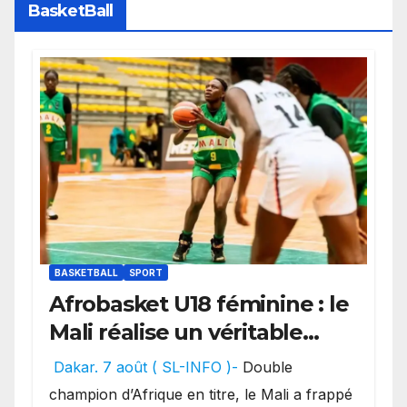
BasketBall
BASKETBALL
SPORT
Afrobasket U18 féminine : le
Mali réalise un véritable
festival offensif et inflige
Dakar. 7 août ( SL-INFO )-
Double
une lourde défaite au
champion d’Afrique en titre, le Mali a frappé