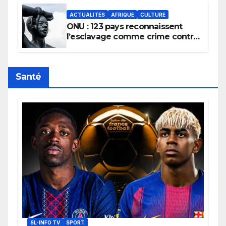
ACTUALITÉS
AFRIQUE
CULTURE
ONU : 123 pays reconnaissent
l’esclavage comme crime contre
l’humanité, la France toujours en
retard sur le Code noi
Santé
SL-INFO TV
SPORT