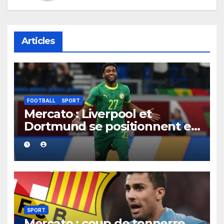
Articles
FOOTBALL
SPORT
Mercato : Liverpool et
Dortmund se positionnent en
favoris pour recruter Ibrahim
Mbaye
SPORT
Mercato : coup de tonnerre,