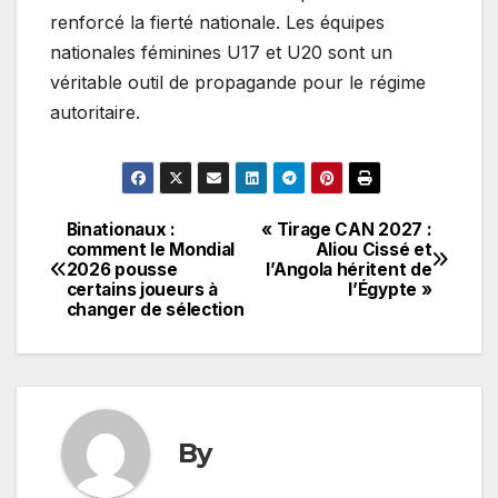
renforcé la fierté nationale. Les équipes
nationales féminines U17 et U20 sont un
véritable outil de propagande pour le régime
autoritaire.
Binationaux :
« Tirage CAN 2027 :
Navigation
comment le Mondial
Aliou Cissé et
2026 pousse
l’Angola héritent de
de
certains joueurs à
l’Égypte »
changer de sélection
l’article
By