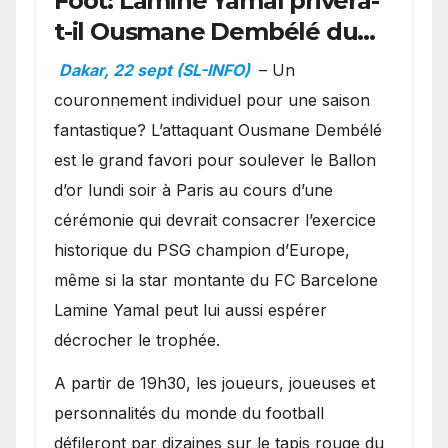
Foot: Lamine Yamal privera-
t-il Ousmane Dembélé du
Ballon d’or ?
Dakar, 22 sept (SL-INFO)
– Un
couronnement individuel pour une saison
fantastique? L’attaquant Ousmane Dembélé
est le grand favori pour soulever le Ballon
d’or lundi soir à Paris au cours d’une
cérémonie qui devrait consacrer l’exercice
historique du PSG champion d’Europe,
même si la star montante du FC Barcelone
Lamine Yamal peut lui aussi espérer
décrocher le trophée.
A partir de 19h30, les joueurs, joueuses et
personnalités du monde du football
défileront par dizaines sur le tapis rouge du