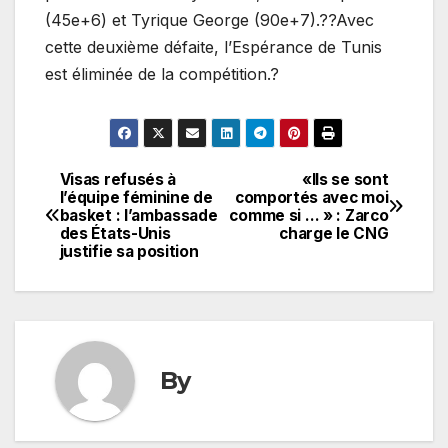
(45e+6) et Tyrique George (90e+7).??Avec
cette deuxième défaite, l’Espérance de Tunis
est éliminée de la compétition.?
Visas refusés à
«Ils se sont
Navigation
l’équipe féminine de
comportés avec moi
basket : l’ambassade
comme si … » : Zarco
de
des États-Unis
charge le CNG
justifie sa position
l’article
By