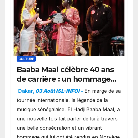
CULTURE
Baaba Maal célèbre 40 ans
de carrière : un hommage
exceptionnel à Oslo en
Dakar
,
03 Août (SL-INFO) –
​En marge de sa
présence de la famille
tournée internationale, la légende de la
royale.
musique sénégalaise, El Hadji Baaba Maal, a
une nouvelle fois fait parler de lui à travers
une belle consécration et un vibrant
hommage qui lui ont été rendus en Norvège.