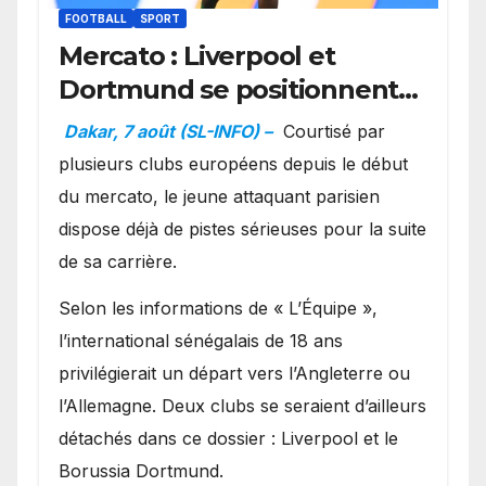
FOOTBALL
SPORT
Mercato : Liverpool et
Dortmund se positionnent
en favoris pour recruter
Dakar, 7 août (SL-INFO) –
Courtisé par
Ibrahim Mbaye
plusieurs clubs européens depuis le début
du mercato, le jeune attaquant parisien
dispose déjà de pistes sérieuses pour la suite
de sa carrière.
Selon les informations de « L’Équipe »,
l’international sénégalais de 18 ans
privilégierait un départ vers l’Angleterre ou
l’Allemagne. Deux clubs se seraient d’ailleurs
détachés dans ce dossier : Liverpool et le
Borussia Dortmund.