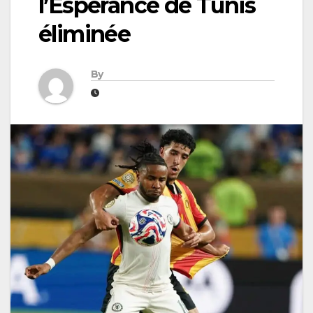
l’Espérance de Tunis
éliminée
By