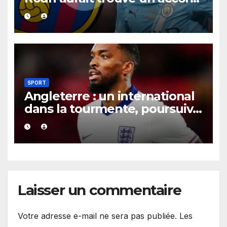
XXL avec le Barça pour un
contrat jusqu’en 2030.
SPORT
Angleterre : un international
dans la tourmente, poursuivi
après une présumée
agression survenue en boîte
de nuit.
Laisser un commentaire
Votre adresse e-mail ne sera pas publiée.
Les