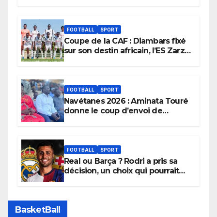
FOOTBALL
SPORT
Coupe de la CAF : Diambars fixé
sur son destin africain, l’ES Zarzis
sera son premier obstacle.
FOOTBALL
SPORT
Navétanes 2026 : Aminata Touré
donne le coup d’envoi de
l’initiative « Zéro Violence »
depuis sa ville natale pour
promouvoir des compétitions
apaisées.
FOOTBALL
SPORT
Real ou Barça ? Rodri a pris sa
décision, un choix qui pourrait
faire grand bruit sur le marché
des transferts.
BasketBall