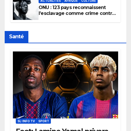
ACTUALITÉS
AFRIQUE
CULTURE
ONU : 123 pays reconnaissent
l’esclavage comme crime contre
l’humanité, la France toujours en
retard sur le Code noi
Santé
SL-INFO TV
SPORT