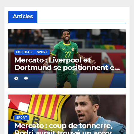
Articles
FOOTBALL
SPORT
Mercato : Liverpool et
Dortmund se positionnent en
favoris pour recruter Ibrahim
Mbaye
SPORT
Mercato : coup de tonnerre,
Rodri aurait trouvé un accord