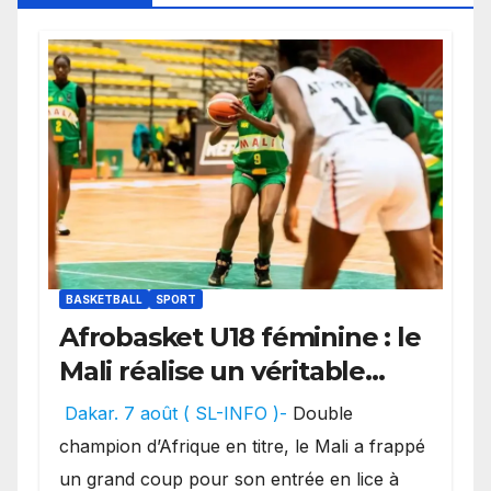
BASKETBALL
SPORT
Afrobasket U18 féminine : le
Mali réalise un véritable
festival offensif et inflige
Dakar. 7 août ( SL-INFO )-
Double
une lourde défaite au
champion d’Afrique en titre, le Mali a frappé
Bénin.
un grand coup pour son entrée en lice à