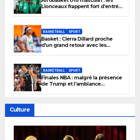
Afrobasket U18 masculin : les
Lionceaux frappent fort d’entrée
et lancent idéalement leur
tournoi.
BASKETBALL
SPORT
Basket : Cierra Dillard proche
d’un grand retour avec les
Lionnes ?
BASKETBALL
SPORT
Finales NBA : malgré la présence
de Trump et l’ambiance
électrique du Garden,
Wembanyama fait taire New
York
Culture