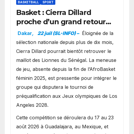
BASKETBALL
SPORT
Basket : Cierra Dillard
proche d’un grand retour
avec les Lionnes ?
Dakar
,
22 juil (SL-INFO) –
Éloignée de la
sélection nationale depuis plus de dix mois,
Cierra Dillard pourrait bientôt retrouver le
maillot des Lionnes du Sénégal. La meneuse
de jeu, absente depuis la fin de l’AfroBasket
féminin 2025, est pressentie pour intégrer le
groupe qui disputera le tournoi de
préqualification aux Jeux olympiques de Los
Angeles 2028.
Cette compétition se déroulera du 17 au 23
août 2026 à Guadalajara, au Mexique, et