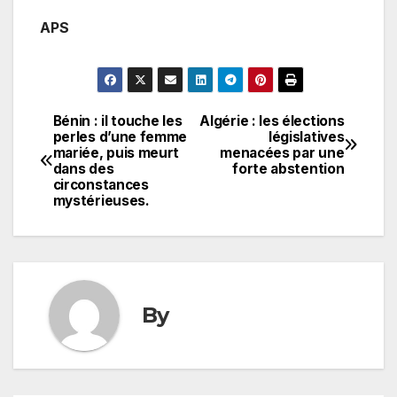
APS
Bénin : il touche les
Algérie : les élections
Navigation
perles d’une femme
législatives
mariée, puis meurt
menacées par une
de
dans des
forte abstention
circonstances
l’article
mystérieuses.
By