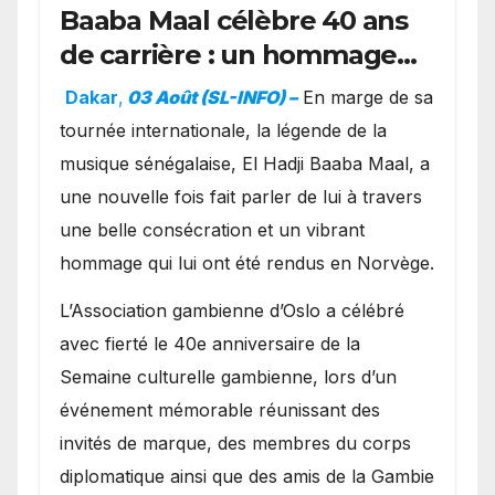
Baaba Maal célèbre 40 ans
de carrière : un hommage
exceptionnel à Oslo en
Dakar
,
03 Août (SL-INFO) –
​En marge de sa
présence de la famille
tournée internationale, la légende de la
royale.
musique sénégalaise, El Hadji Baaba Maal, a
une nouvelle fois fait parler de lui à travers
une belle consécration et un vibrant
hommage qui lui ont été rendus en Norvège.
​L’Association gambienne d’Oslo a célébré
avec fierté le 40e anniversaire de la
Semaine culturelle gambienne, lors d’un
événement mémorable réunissant des
invités de marque, des membres du corps
diplomatique ainsi que des amis de la Gambie