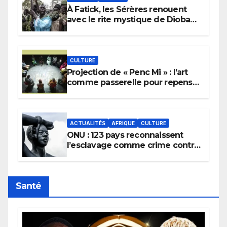
À Fatick, les Sérères renouent
avec le rite mystique de Diobaye
pour implorer le retour de la
pluie.
CULTURE
Projection de « Penc Mi » : l’art
comme passerelle pour repenser
la transmission des savoirs
africains.
ACTUALITÉS
AFRIQUE
CULTURE
ONU : 123 pays reconnaissent
l’esclavage comme crime contre
l’humanité, la France toujours en
retard sur le Code noi
Santé