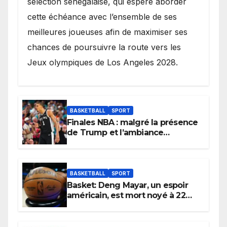
sélection sénégalaise, qui espère aborder
cette échéance avec l’ensemble de ses
meilleures joueuses afin de maximiser ses
chances de poursuivre la route vers les
Jeux olympiques de Los Angeles 2028.
BASKETBALL
SPORT
Finales NBA : malgré la présence
de Trump et l’ambiance
électrique du Garden,
Wembanyama fait taire New
York
BASKETBALL
SPORT
Basket: Deng Mayar, un espoir
américain, est mort noyé à 22
ans