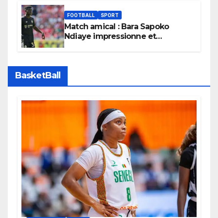
FOOTBALL
SPORT
Match amical : Bara Sapoko
Ndiaye impressionne et
confirme son potentiel avec le
Bayern Munich
BasketBall