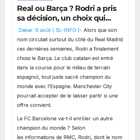
Real ou Barça ? Rodri a pris
sa décision, un choix qui
pourrait faire grand bruit
Dakar. 6 août ( SL-INFO )-
Alors que son
sur le marché des
nom circulait surtout du côté du Real Madrid
transferts.
ces dernières semaines, Rodri a finalement
choisi le Barça. Le club catalan est entré
dans la course pour le milieu de terrain
espagnol, tout juste sacré champion du
monde avec l’Espagne. Manchester City
pourrait accepter de le laisser partir si une
offre convient.
​Le FC Barcelone va-t-il enrôler un autre
champion du monde ? Selon
les informations de RMC, Rodri, dont le nom