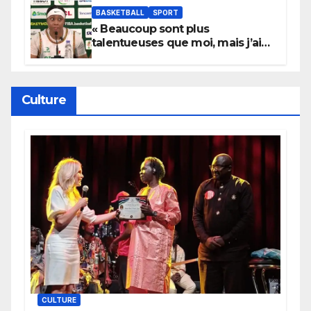
BASKETBALL
SPORT
« Beaucoup sont plus
talentueuses que moi, mais j’ai
persévéré » : le message fort de
Cierra Dillard
Culture
CULTURE