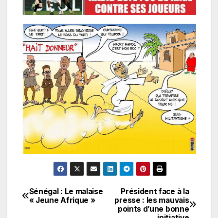
Sénégal : Le malaise
Président face à la
Navigation
« Jeune Afrique »
presse : les mauvais
points d’une bonne
de
initiative