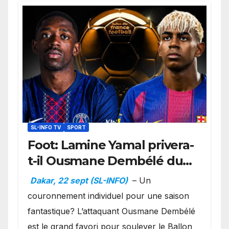
SL-INFO TV
SPORT
Foot: Lamine Yamal privera-
t-il Ousmane Dembélé du
Ballon d’or ?
Dakar, 22 sept (SL-INFO)
– Un
couronnement individuel pour une saison
fantastique? L’attaquant Ousmane Dembélé
est le grand favori pour soulever le Ballon