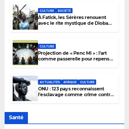
CULTURE
SOCIÉTÉ
À Fatick, les Sérères renouent
avec le rite mystique de Diobaye
pour implorer le retour de la
pluie.
CULTURE
Projection de « Penc Mi » : l’art
comme passerelle pour repenser
la transmission des savoirs
africains.
ACTUALITÉS
AFRIQUE
CULTURE
ONU : 123 pays reconnaissent
l’esclavage comme crime contre
l’humanité, la France toujours en
retard sur le Code noi
Santé