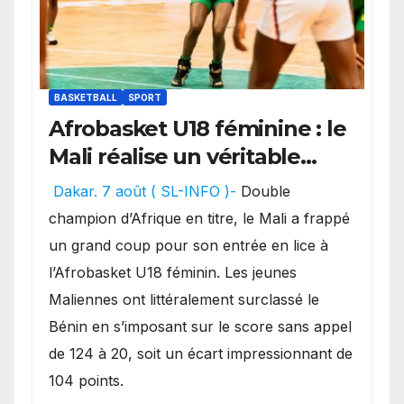
BASKETBALL
SPORT
Afrobasket U18 féminine : le
Mali réalise un véritable
festival offensif et inflige
Dakar. 7 août ( SL-INFO )-
Double
une lourde défaite au
champion d’Afrique en titre, le Mali a frappé
Bénin.
un grand coup pour son entrée en lice à
l’Afrobasket U18 féminin. Les jeunes
Maliennes ont littéralement surclassé le
Bénin en s’imposant sur le score sans appel
de 124 à 20, soit un écart impressionnant de
104 points.