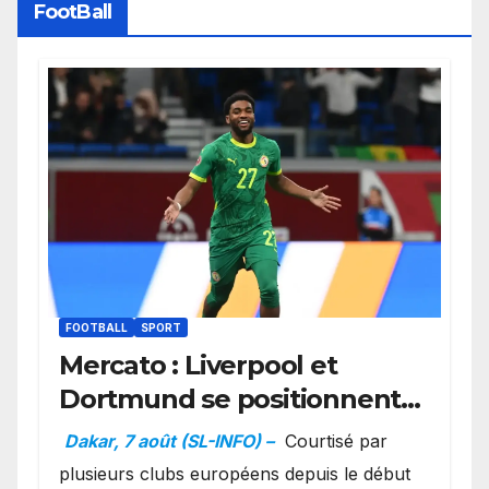
FootBall
FOOTBALL
SPORT
Mercato : Liverpool et
Dortmund se positionnent
en favoris pour recruter
Dakar, 7 août (SL-INFO) –
Courtisé par
Ibrahim Mbaye
plusieurs clubs européens depuis le début