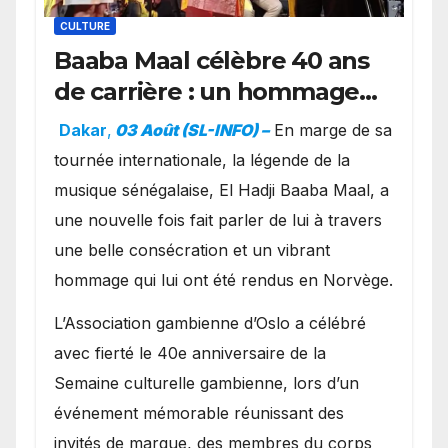
CULTURE
Baaba Maal célèbre 40 ans
de carrière : un hommage
exceptionnel à Oslo en
Dakar
,
03 Août (SL-INFO) –
​En marge de sa
présence de la famille
tournée internationale, la légende de la
royale.
musique sénégalaise, El Hadji Baaba Maal, a
une nouvelle fois fait parler de lui à travers
une belle consécration et un vibrant
hommage qui lui ont été rendus en Norvège.
​L’Association gambienne d’Oslo a célébré
avec fierté le 40e anniversaire de la
Semaine culturelle gambienne, lors d’un
événement mémorable réunissant des
invités de marque, des membres du corps