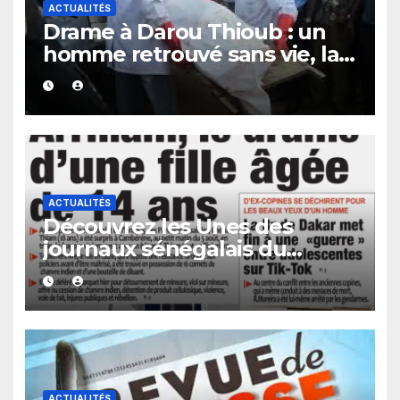
ACTUALITÉS
Drame à Darou Thioub : un
homme retrouvé sans vie, la
présence de traces de sang
alimente les premières
investigations.
ACTUALITÉS
Découvrez les Unes des
journaux sénégalais du
vendredi 07 août 2026
ACTUALITÉS