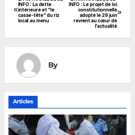
Navigation
INFO : La dette
INFO : Le projet de loi
intérieure et ”le
constitutionnelle
de
casse-tête” du riz
adopté le 29 juin
local au menu
revient au cœur de
l’article
l’actualité
By
Articles