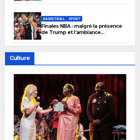
BASKETBALL
SPORT
Finales NBA : malgré la présence
de Trump et l’ambiance
électrique du Garden,
Wembanyama fait taire New
York
Culture