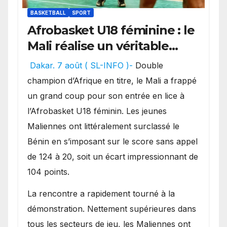
BASKETBALL
SPORT
Afrobasket U18 féminine : le
Mali réalise un véritable
festival offensif et inflige
Dakar. 7 août ( SL-INFO )-
Double
une lourde défaite au
champion d’Afrique en titre, le Mali a frappé
Bénin.
un grand coup pour son entrée en lice à
l’Afrobasket U18 féminin. Les jeunes
Maliennes ont littéralement surclassé le
Bénin en s’imposant sur le score sans appel
de 124 à 20, soit un écart impressionnant de
104 points.
La rencontre a rapidement tourné à la
démonstration. Nettement supérieures dans
tous les secteurs de jeu, les Maliennes ont