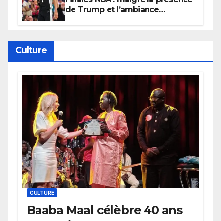
de Trump et l’ambiance
électrique du Garden,
Wembanyama fait taire New
York
Culture
CULTURE
Baaba Maal célèbre 40 ans