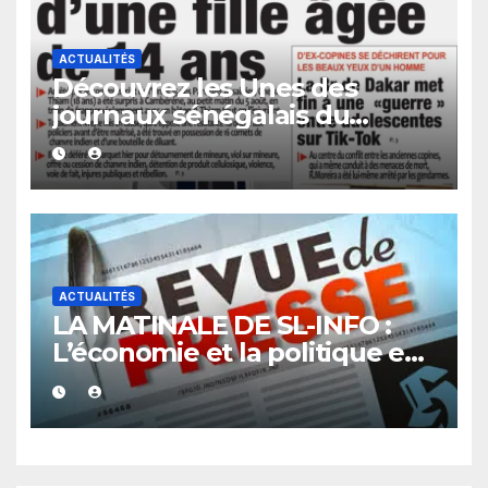
ACTUALITÉS
Découvrez les Unes des
journaux sénégalais du
vendredi 07 août 2026
ACTUALITÉS
LA MATINALE DE SL-INFO :
L’économie et la politique en
vedette