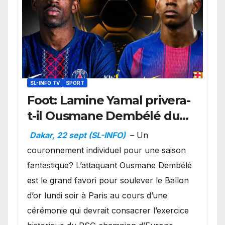
SL-INFO TV
SPORT
Foot: Lamine Yamal privera-
t-il Ousmane Dembélé du
Ballon d’or ?
Dakar, 22 sept (SL-INFO)
– Un
couronnement individuel pour une saison
fantastique? L’attaquant Ousmane Dembélé
est le grand favori pour soulever le Ballon
d’or lundi soir à Paris au cours d’une
cérémonie qui devrait consacrer l’exercice