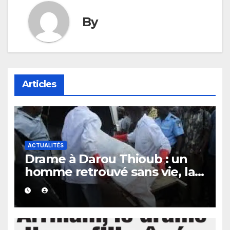
By
Articles
ACTUALITÉS
Drame à Darou Thioub : un
homme retrouvé sans vie, la
présence de traces de sang
alimente les premières
investigations.