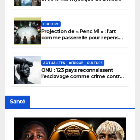
pour implorer le retour de la
pluie.
CULTURE
Projection de « Penc Mi » : l’art
comme passerelle pour repenser
la transmission des savoirs
africains.
ACTUALITÉS
AFRIQUE
CULTURE
ONU : 123 pays reconnaissent
l’esclavage comme crime contre
l’humanité, la France toujours en
retard sur le Code noi
Santé