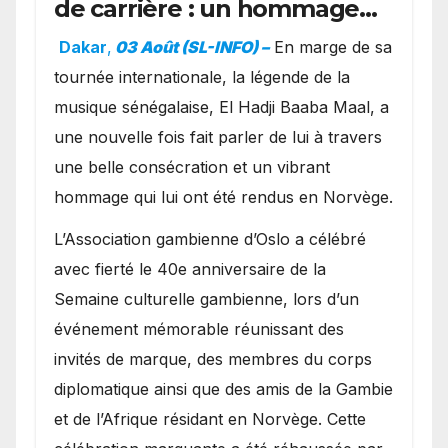
de carrière : un hommage
exceptionnel à Oslo en
Dakar
,
03 Août (SL-INFO) –
​En marge de sa
présence de la famille
tournée internationale, la légende de la
royale.
musique sénégalaise, El Hadji Baaba Maal, a
une nouvelle fois fait parler de lui à travers
une belle consécration et un vibrant
hommage qui lui ont été rendus en Norvège.
​L’Association gambienne d’Oslo a célébré
avec fierté le 40e anniversaire de la
Semaine culturelle gambienne, lors d’un
événement mémorable réunissant des
invités de marque, des membres du corps
diplomatique ainsi que des amis de la Gambie
et de l’Afrique résidant en Norvège. Cette