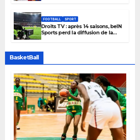
faire grand bruit sur le marché
des transferts.
FOOTBALL
SPORT
Droits TV : après 14 saisons, beIN
Sports perd la diffusion de la
Liga
BasketBall