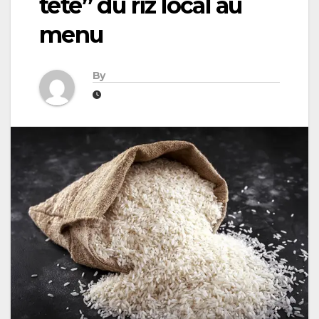
tête” du riz local au
menu
By