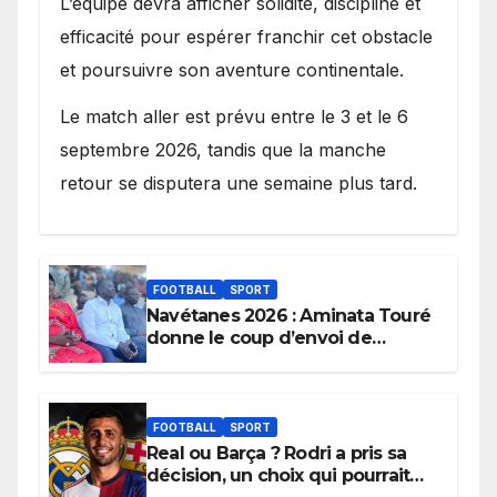
L’équipe devra afficher solidité, discipline et
efficacité pour espérer franchir cet obstacle
et poursuivre son aventure continentale.
Le match aller est prévu entre le 3 et le 6
septembre 2026, tandis que la manche
retour se disputera une semaine plus tard.
FOOTBALL
SPORT
Navétanes 2026 : Aminata Touré
donne le coup d’envoi de
l’initiative « Zéro Violence »
depuis sa ville natale pour
promouvoir des compétitions
apaisées.
FOOTBALL
SPORT
Real ou Barça ? Rodri a pris sa
décision, un choix qui pourrait