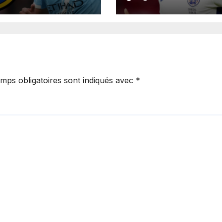
rd XXL avec le
poursuivi après
a pour un
présumée
rat jusqu’en
agression surve
.
en boîte de nuit.
mps obligatoires sont indiqués avec
*