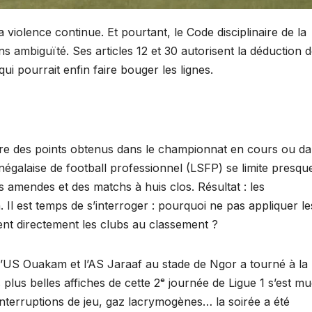
iolence continue. Et pourtant, le Code disciplinaire de la
ns ambiguïté. Ses articles 12 et 30 autorisent la déduction 
ui pourrait enfin faire bouger les lignes.
bre des points obtenus dans le championnat en cours ou d
négalaise de football professionnel (LSFP) se limite presqu
amendes et des matchs à huis clos. Résultat : les
Il est temps de s’interroger : pourquoi ne pas appliquer le
hent directement les clubs au classement ?
’US Ouakam et l’AS Jaraaf au stade de Ngor a tourné à la
 plus belles affiches de cette 2ᵉ journée de Ligue 1 s’est m
 interruptions de jeu, gaz lacrymogènes… la soirée a été