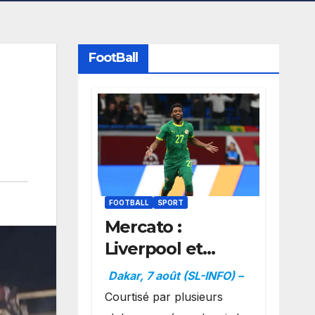
FootBall
FOOTBALL
SPORT
Mercato :
Liverpool et
Dortmund se
Dakar, 7 août (SL-INFO) –
positionnent en
Courtisé par plusieurs
favoris pour