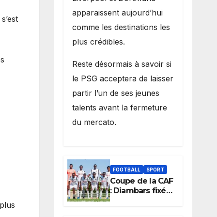
apparaissent aujourd’hui
s’est
comme les destinations les
plus crédibles.
es
Reste désormais à savoir si
le PSG acceptera de laisser
partir l’un de ses jeunes
talents avant la fermeture
du mercato.
FOOTBALL
SPORT
Coupe de la CAF
: Diambars fixé
sur son destin
 plus
africain, l’ES