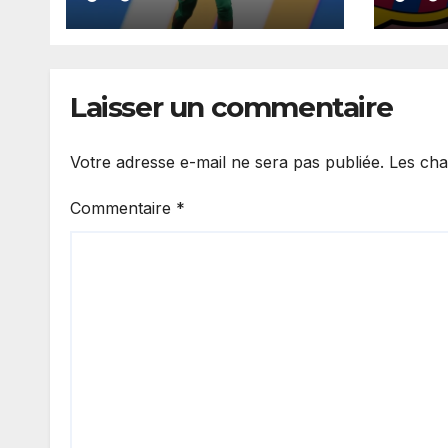
favoris pour
acco
recruter Ibrahim
Barç
Mbaye
cont
2030
Laisser un commentaire
Votre adresse e-mail ne sera pas publiée.
Les cha
Commentaire
*