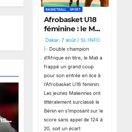
BASKETBALL
SPORT
Afrobasket U18
féminine : le Mali
réalise un
Dakar. 7 août ( SL-INFO
véritable festival
)-
Double champion
offensif et
d’Afrique en titre, le Mali a
inflige une
frappé un grand coup
lourde défaite
pour son entrée en lice à
au Bénin.
l’Afrobasket U18 féminin.
Les jeunes Maliennes ont
littéralement surclassé le
Bénin en s’imposant sur le
ns
score sans appel de 124 à
20, soit un écart