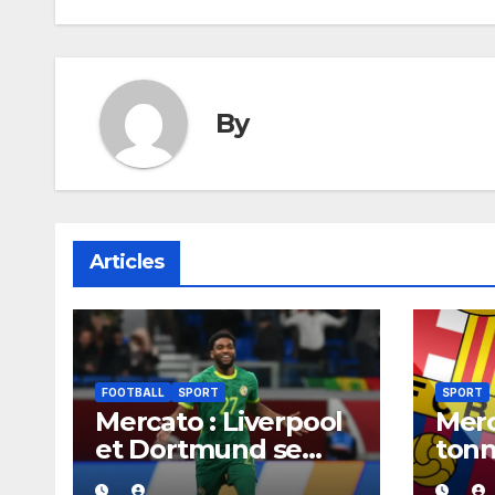
l’article
By
Articles
FOOTBALL
SPORT
SPORT
Mercato : Liverpool
Merc
et Dortmund se
tonn
positionnent en
aura