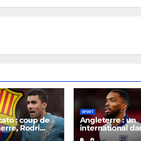
SPORT
ato : coup de
Angleterre : un
erre, Rodri
international da
it trouvé un
la tourmente,