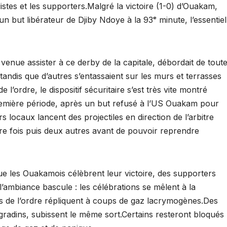
stes et les supporters.Malgré la victoire (1-0) d’Ouakam,
 but libérateur de Djiby Ndoye à la 93ᵉ minute, l’essentiel 
e venue assister à ce derby de la capitale, débordait de tout
 tandis que d’autres s’entassaient sur les murs et terrasses
 l’ordre, le dispositif sécuritaire s’est très vite montré
première période, après un but refusé à l’US Ouakam pour
s locaux lancent des projectiles en direction de l’arbitre
re fois puis deux autres avant de pouvoir reprendre
 que les Ouakamois célèbrent leur victoire, des supporters
’ambiance bascule : les célébrations se mêlent à la
ces de l’ordre répliquent à coups de gaz lacrymogènes.Des
 gradins, subissent le même sort.Certains resteront bloqués