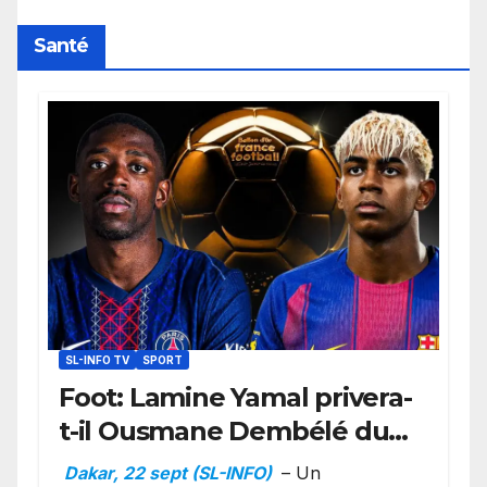
retard sur le Code noi
Santé
SL-INFO TV
SPORT
Foot: Lamine Yamal privera-
t-il Ousmane Dembélé du
Ballon d’or ?
Dakar, 22 sept (SL-INFO)
– Un