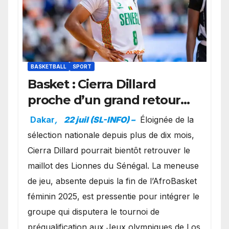
BASKETBALL
SPORT
Basket : Cierra Dillard
proche d’un grand retour
avec les Lionnes ?
Dakar
,
22 juil (SL-INFO) –
Éloignée de la
sélection nationale depuis plus de dix mois,
Cierra Dillard pourrait bientôt retrouver le
maillot des Lionnes du Sénégal. La meneuse
de jeu, absente depuis la fin de l’AfroBasket
féminin 2025, est pressentie pour intégrer le
groupe qui disputera le tournoi de
préqualification aux Jeux olympiques de Los