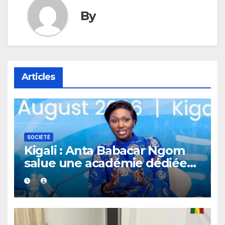
By
Articles
SOCIÉTÉ
Kigali : Anta Babacar Ngom
salue une académie dédiée
au leadership politique des
femmes africaines