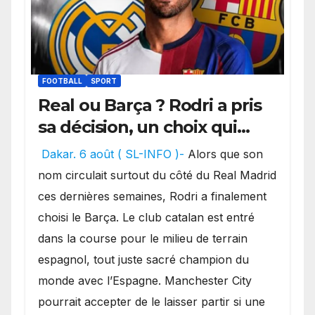
FOOTBALL
SPORT
Real ou Barça ? Rodri a pris
sa décision, un choix qui
pourrait faire grand bruit
Dakar. 6 août ( SL-INFO )-
Alors que son
sur le marché des
nom circulait surtout du côté du Real Madrid
transferts.
ces dernières semaines, Rodri a finalement
choisi le Barça. Le club catalan est entré
dans la course pour le milieu de terrain
espagnol, tout juste sacré champion du
monde avec l’Espagne. Manchester City
pourrait accepter de le laisser partir si une