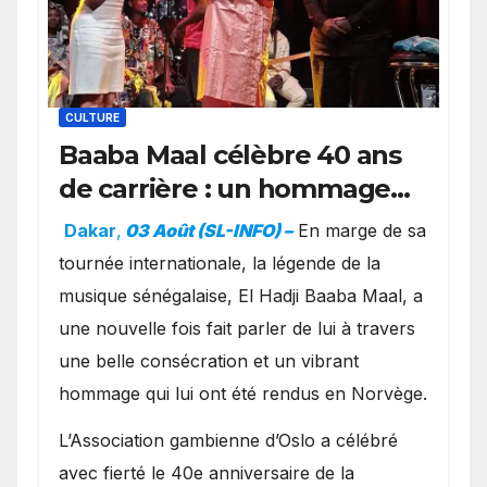
CULTURE
Baaba Maal célèbre 40 ans
de carrière : un hommage
exceptionnel à Oslo en
Dakar
,
03 Août (SL-INFO) –
​En marge de sa
présence de la famille
tournée internationale, la légende de la
royale.
musique sénégalaise, El Hadji Baaba Maal, a
une nouvelle fois fait parler de lui à travers
une belle consécration et un vibrant
hommage qui lui ont été rendus en Norvège.
​L’Association gambienne d’Oslo a célébré
avec fierté le 40e anniversaire de la