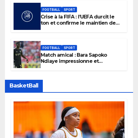
FOOTBALL
SPORT
Crise à la FIFA : l’UEFA durcit le
ton et confirme le maintien de
son boycott des Coupes du
monde.
FOOTBALL
SPORT
Match amical : Bara Sapoko
Ndiaye impressionne et
confirme son potentiel avec le
Bayern Munich
BasketBall