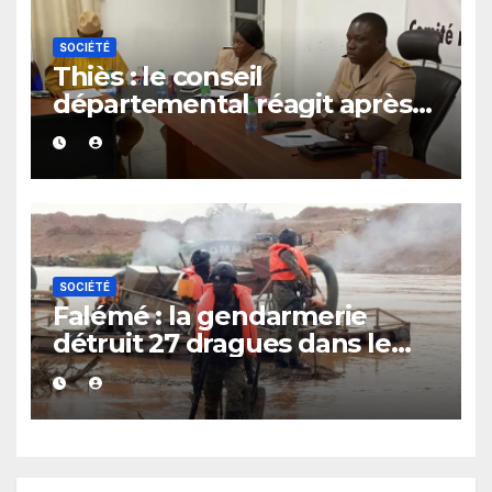
SOCIÉTÉ
Thiès : le conseil
départemental réagit après
le rappel à l’ordre du
gouverneur
SOCIÉTÉ
Falémé : la gendarmerie
détruit 27 dragues dans le
cadre de la lutte contre
l’exploitation illégale