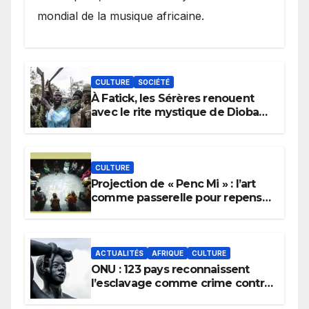
mondial de la musique africaine.
CULTURE
SOCIÉTÉ
À Fatick, les Sérères renouent
avec le rite mystique de Diobaye
pour implorer le retour de la
pluie.
CULTURE
Projection de « Penc Mi » : l’art
comme passerelle pour repenser
la transmission des savoirs
africains.
ACTUALITÉS
AFRIQUE
CULTURE
ONU : 123 pays reconnaissent
l’esclavage comme crime contre
l’humanité, la France toujours en