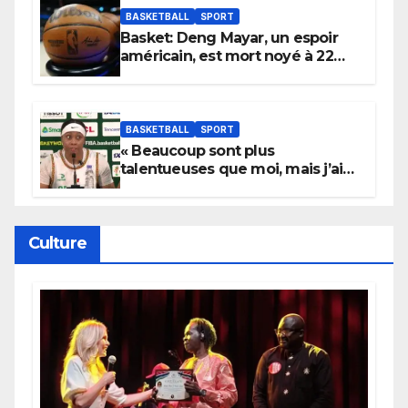
BASKETBALL
SPORT
Basket: Deng Mayar, un espoir
américain, est mort noyé à 22
ans
BASKETBALL
SPORT
« Beaucoup sont plus
talentueuses que moi, mais j’ai
persévéré » : le message fort de
Cierra Dillard
Culture