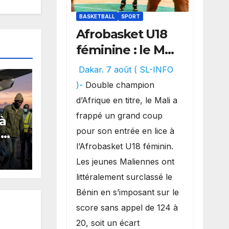
BASKETBALL
SPORT
Afrobasket U18
féminine : le Mali
réalise un
Dakar. 7 août ( SL-INFO
véritable festival
)-
Double champion
offensif et
d’Afrique en titre, le Mali a
inflige une
frappé un grand coup
 à
lourde défaite
pour son entrée en lice à
G
au Bénin.
en
l’Afrobasket U18 féminin.
Les jeunes Maliennes ont
de
littéralement surclassé le
rid
Bénin en s’imposant sur le
score sans appel de 124 à
20, soit un écart