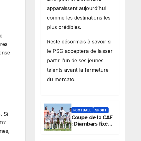
apparaissent aujourd’hui
comme les destinations les
plus crédibles.
e
Reste désormais à savoir si
ères
le PSG acceptera de laisser
ponse
partir l’un de ses jeunes
talents avant la fermeture
du mercato.
FOOTBALL
SPORT
. Si
Coupe de la CAF
tre
: Diambars fixé
sur son destin
mes,
africain, l’ES