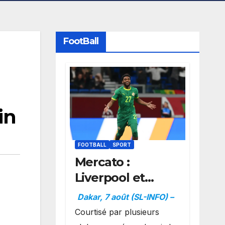
FootBall
in
FOOTBALL
SPORT
Mercato :
Liverpool et
Dortmund se
Dakar, 7 août (SL-INFO) –
positionnent en
Courtisé par plusieurs
favoris pour