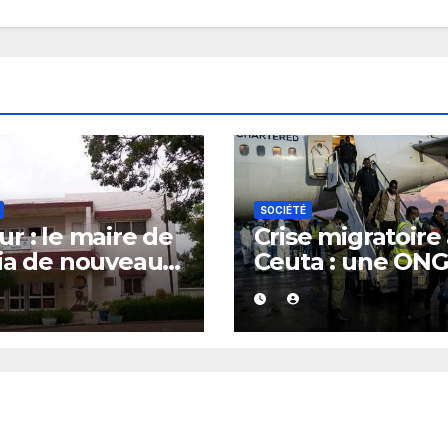
SOCIÉTÉ
r : le maire de
Crise migratoire
ia de nouveau
Ceuta : une ON
té
marocaine met 
cause les
responsabilités 
Rabat et de Mad