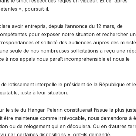
ns le strict respect des règles en vigueur. Et ce, après
pétentes », poursuit-il.
éclare avoir entrepris, depuis l’annonce du 12 mars, de
ompétentes pour exposer notre situation et rechercher un
respondances et sollicité des audiences auprès des minist
, une seule de nos nombreuses sollicitations a reçu une ré
face à nos appels nous paraît incompréhensible et nous le
s de lotissement interpelle le président de la République et le
itable, juste à leur situation.
r le site du Hangar Pèlerin constituerait l’issue la plus juste
evait être maintenue comme irrévocable, nous demandons à ê
tion ou de relogement qui en découlera. Ou en d’autres ter
par certaines dispositions », ont-ils demandé.