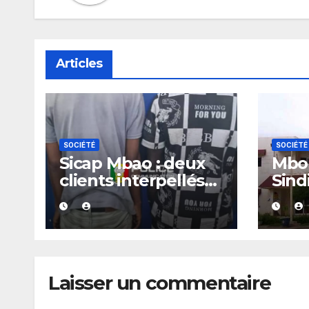
Articles
SOCIÉTÉ
SOCIÉTÉ
Sicap Mbao : deux
Mbou
clients interpellés
Sind
avec du kush lors
arrê
d’un contrôle de
police dans un bar
Laisser un commentaire