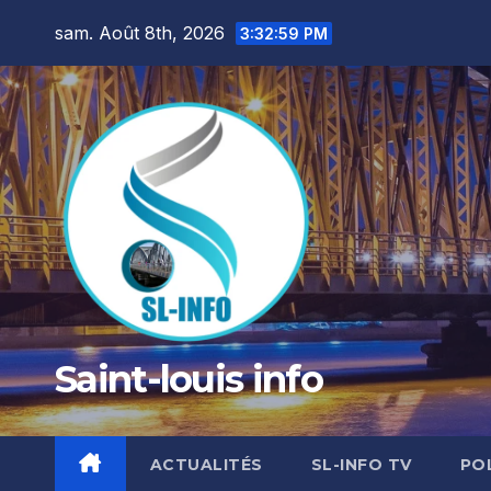
Skip
sam. Août 8th, 2026
3:33:01 PM
to
content
Saint-louis info
ACTUALITÉS
SL-INFO TV
PO