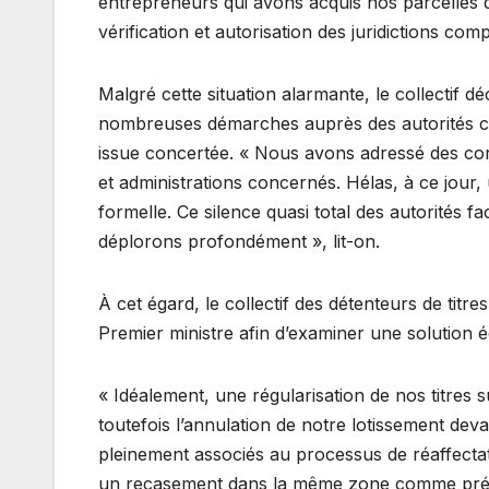
entrepreneurs qui avons acquis nos parcelles da
vérification et autorisation des juridictions com
Malgré cette situation alarmante, le collectif d
nombreuses démarches auprès des autorités c
issue concertée. « Nous avons adressé des cor
et administrations concernés. Hélas, à ce jour
formelle. Ce silence quasi total des autorités 
déplorons profondément », lit-on.
À cet égard, le collectif des détenteurs de titre
Premier ministre afin d’examiner une solution équ
« Idéalement, une régularisation de nos titres su
toutefois l’annulation de notre lotissement d
pleinement associés au processus de réaffecta
un recasement dans la même zone comme prévu 