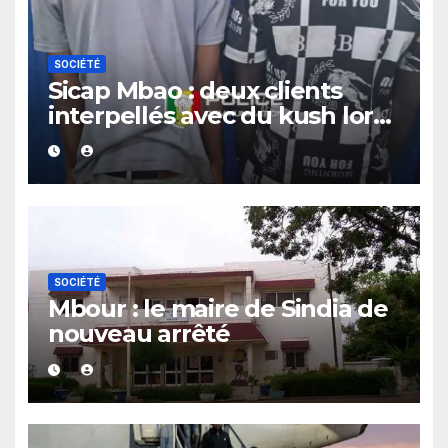
SOCIÉTÉ
Sicap Mbao : deux clients
interpellés avec du kush lors
d’un contrôle de police dans
un bar
SOCIÉTÉ
Mbour : le maire de Sindia de
nouveau arrêté