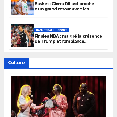
Basket : Cierra Dillard proche
d’un grand retour avec les
Lionnes ?
BASKETBALL
SPORT
Finales NBA : malgré la présence
de Trump et l’ambiance
électrique du Garden,
Wembanyama fait taire New
York
Culture