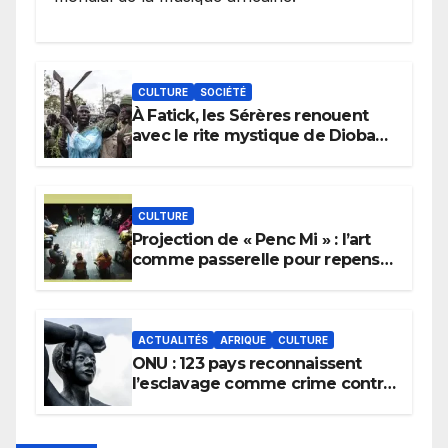
CULTURE
SOCIÉTÉ
À Fatick, les Sérères renouent
avec le rite mystique de Diobaye
pour implorer le retour de la
pluie.
CULTURE
Projection de « Penc Mi » : l’art
comme passerelle pour repenser
la transmission des savoirs
africains.
ACTUALITÉS
AFRIQUE
CULTURE
ONU : 123 pays reconnaissent
l’esclavage comme crime contre
l’humanité, la France toujours en
retard sur le Code noi