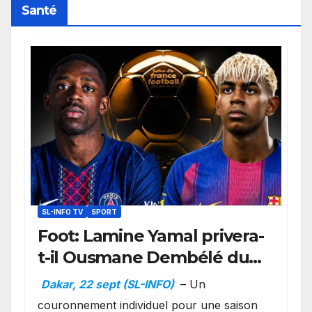
Santé
SL-INFO TV
SPORT
Foot: Lamine Yamal privera-
t-il Ousmane Dembélé du
Ballon d’or ?
Dakar, 22 sept (SL-INFO)
– Un
couronnement individuel pour une saison