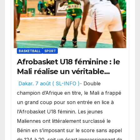
BASKETBALL
SPORT
Afrobasket U18 féminine : le
Mali réalise un véritable
festival offensif et inflige
Dakar. 7 août ( SL-INFO )-
Double
une lourde défaite au
champion d’Afrique en titre, le Mali a frappé
Bénin.
un grand coup pour son entrée en lice à
l’Afrobasket U18 féminin. Les jeunes
Maliennes ont littéralement surclassé le
Bénin en s’imposant sur le score sans appel
de 124 à 20, soit un écart impressionnant de