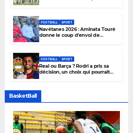
sera son premier obstacle.
FOOTBALL
SPORT
Navétanes 2026 : Aminata Touré
donne le coup d’envoi de
l’initiative « Zéro Violence »
depuis sa ville natale pour
promouvoir des compétitions
apaisées.
FOOTBALL
SPORT
Real ou Barça ? Rodri a pris sa
décision, un choix qui pourrait
faire grand bruit sur le marché
des transferts.
BasketBall