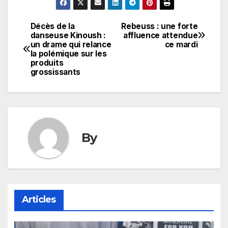
Décès de la
Rebeuss : une forte
Navigation
danseuse Kinoush :
affluence attendue
un drame qui relance
ce mardi
de
la polémique sur les
produits
l’article
grossissants
By
Articles