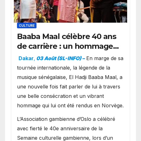
CULTURE
Baaba Maal célèbre 40 ans
de carrière : un hommage
exceptionnel à Oslo en
Dakar
,
03 Août (SL-INFO) –
​En marge de sa
présence de la famille
tournée internationale, la légende de la
royale.
musique sénégalaise, El Hadji Baaba Maal, a
une nouvelle fois fait parler de lui à travers
une belle consécration et un vibrant
hommage qui lui ont été rendus en Norvège.
​L’Association gambienne d’Oslo a célébré
avec fierté le 40e anniversaire de la
Semaine culturelle gambienne, lors d’un