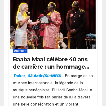
CULTURE
Baaba Maal célèbre 40 ans
de carrière : un hommage
exceptionnel à Oslo en
Dakar
,
03 Août (SL-INFO) –
​En marge de sa
présence de la famille
tournée internationale, la légende de la
royale.
musique sénégalaise, El Hadji Baaba Maal, a
une nouvelle fois fait parler de lui à travers
une belle consécration et un vibrant