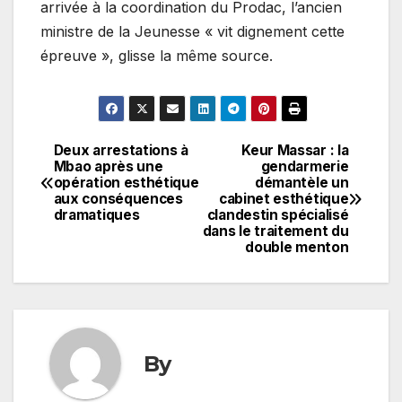
arrivée à la coordination du Prodac, l’ancien
ministre de la Jeunesse « vit dignement cette
épreuve », glisse la même source.
Deux arrestations à
Keur Massar : la
Navigation
Mbao après une
gendarmerie
opération esthétique
démantèle un
de
aux conséquences
cabinet esthétique
dramatiques
clandestin spécialisé
l’article
dans le traitement du
double menton
By