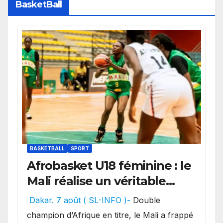
BasketBall
BASKETBALL
SPORT
Afrobasket U18 féminine : le
Mali réalise un véritable
festival offensif et inflige
Dakar. 7 août ( SL-INFO )-
Double
une lourde défaite au
champion d’Afrique en titre, le Mali a frappé