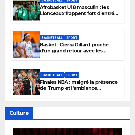
BASKETBALL
SPORT
Afrobasket U18 masculin : les
Lionceaux frappent fort d’entrée
et lancent idéalement leur
tournoi.
BASKETBALL
SPORT
Basket : Cierra Dillard proche
d’un grand retour avec les
Lionnes ?
BASKETBALL
SPORT
Finales NBA : malgré la présence
de Trump et l’ambiance
électrique du Garden,
Wembanyama fait taire New
York
Culture