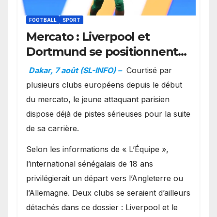
FOOTBALL
SPORT
Mercato : Liverpool et
Dortmund se positionnent
en favoris pour recruter
Dakar, 7 août (SL-INFO) –
Courtisé par
Ibrahim Mbaye
plusieurs clubs européens depuis le début
du mercato, le jeune attaquant parisien
dispose déjà de pistes sérieuses pour la suite
de sa carrière.
Selon les informations de « L’Équipe »,
l’international sénégalais de 18 ans
privilégierait un départ vers l’Angleterre ou
l’Allemagne. Deux clubs se seraient d’ailleurs
détachés dans ce dossier : Liverpool et le