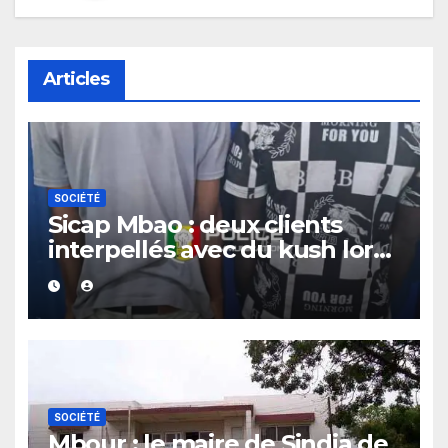
Articles
SOCIÉTÉ
Sicap Mbao : deux clients
interpellés avec du kush lors
d’un contrôle de police dans
un bar
SOCIÉTÉ
Mbour : le maire de Sindia de