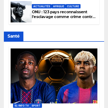
ACTUALITÉS
AFRIQUE
CULTURE
ONU : 123 pays reconnaissent
l’esclavage comme crime contre
l’humanité, la France toujours en
retard sur le Code noi
Santé
SL-INFO TV
SPORT