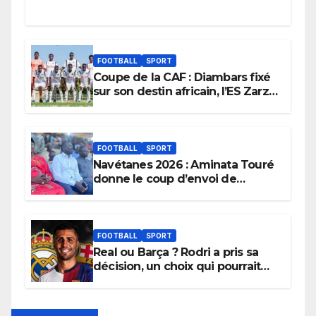
FOOTBALL
SPORT
Coupe de la CAF : Diambars fixé
sur son destin africain, l’ES Zarzis
sera son premier obstacle.
FOOTBALL
SPORT
Navétanes 2026 : Aminata Touré
donne le coup d’envoi de
l’initiative « Zéro Violence »
depuis sa ville natale pour
promouvoir des compétitions
apaisées.
FOOTBALL
SPORT
Real ou Barça ? Rodri a pris sa
décision, un choix qui pourrait
faire grand bruit sur le marché
des transferts.