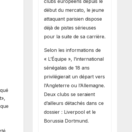
clubs européens depuis le
recruter Ibrahim
début du mercato, le jeune
Mbaye
attaquant parisien dispose
déjà de pistes sérieuses
pour la suite de sa carrière.
Selon les informations de
« L’Équipe », l’international
sénégalais de 18 ans
privilégierait un départ vers
l’Angleterre ou l’Allemagne.
oqué
Deux clubs se seraient
t»,
d’ailleurs détachés dans ce
ique
dossier : Liverpool et le
Borussia Dortmund.
rté