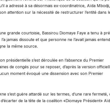
’il a adressé à sa désormais ex-coordinatrice, Aïda Mbodji,
on attention sur la nécessité de restructurer l’entité dans l
une grande courtoisie, Bassirou Diomaye Faye a tenu à pré
e l’a jamais dissoute et que personne ne l’avait jamais enten
ligne la même source.
on présidentielle s’est déroulée en l’absence du Premier
nes de congés pour se reposer, d’après la version officiell
à aucun moment évoqué une dissension avec son Premier
 «ne s’est guère attardé sur les termes, d’une rare fermeté,
’écarter de la tête de la coalition «Diomaye Président» Aï