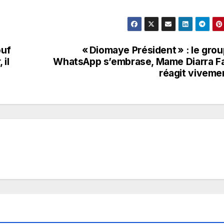
ouf
« Diomaye Président » : le gro
 il
WhatsApp s’embrase, Mame Diarra 
réagit viveme