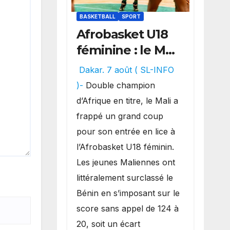
BASKETBALL
SPORT
Afrobasket U18
féminine : le Mali
réalise un
Dakar. 7 août ( SL-INFO
véritable festival
)-
Double champion
offensif et
d’Afrique en titre, le Mali a
inflige une
frappé un grand coup
lourde défaite
pour son entrée en lice à
au Bénin.
l’Afrobasket U18 féminin.
Les jeunes Maliennes ont
littéralement surclassé le
Bénin en s’imposant sur le
score sans appel de 124 à
20, soit un écart