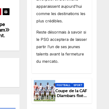
apparaissent aujourd’hui
comme les destinations les
plus crédibles.
upe
Fam
Reste désormais à savoir si
nt.
le PSG acceptera de laisser
partir l’un de ses jeunes
talents avant la fermeture
du mercato.
FOOTBALL
SPORT
Coupe de la CAF
: Diambars fixé
sur son destin
africain, l’ES