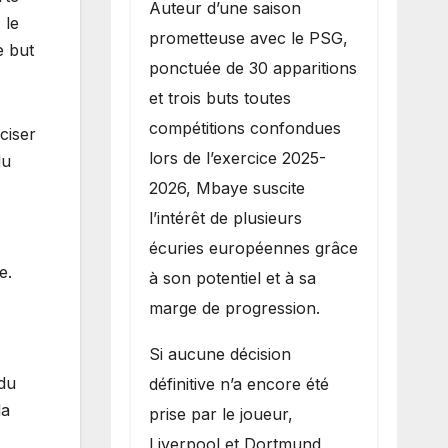
Auteur d’une saison
 le
prometteuse avec le PSG,
e but
ponctuée de 30 apparitions
et trois buts toutes
compétitions confondues
ciser
lors de l’exercice 2025-
du
2026, Mbaye suscite
l’intérêt de plusieurs
écuries européennes grâce
e.
à son potentiel et à sa
marge de progression.
Si aucune décision
 du
définitive n’a encore été
da
prise par le joueur,
Liverpool et Dortmund