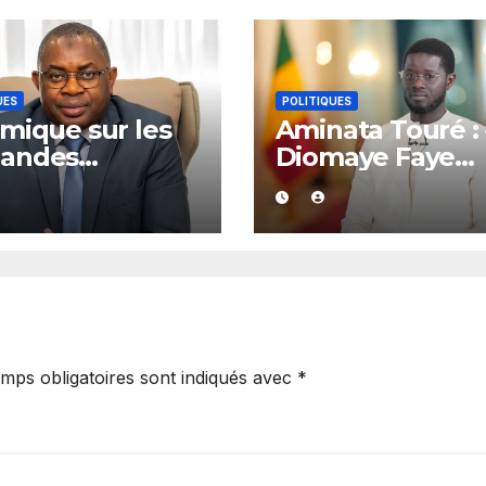
UES
POLITIQUES
mique sur les
Aminata Touré : 
andes
Diomaye Faye
lications :
dispose de tout
ay de Kolda
l’année 2027 po
rte son soutien
organiser les
amadou Lamine
élections locale
té
dans la légalité 
mps obligatoires sont indiqués avec
*