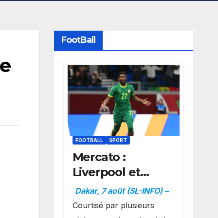
FootBall
ne
FOOTBALL
SPORT
Mercato :
Liverpool et
Dortmund se
Dakar, 7 août (SL-INFO) –
positionnent en
Courtisé par plusieurs
favoris pour