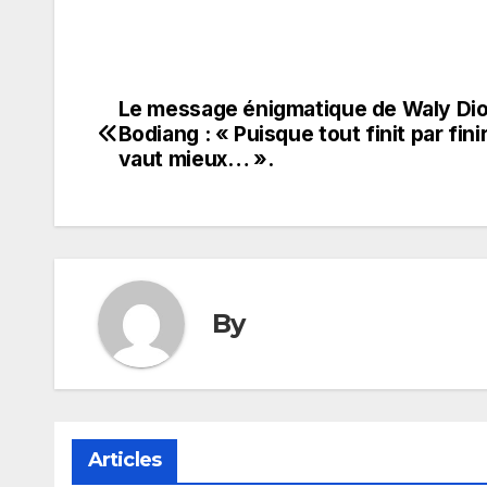
Le message énigmatique de Waly Di
Navigation
Bodiang : « Puisque tout finit par finir,
de
vaut mieux… ».
l’article
By
Articles