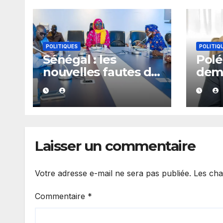
POLITIQUES
POLITIQ
Sénégal : les
Polé
nouvelles fautes de
dem
langage d’Amy
d’exp
Mara provoquent
Kiir
des réactions sur
appo
les réseaux sociaux
à M
Dian
Laisser un commentaire
Votre adresse e-mail ne sera pas publiée.
Les cha
Commentaire
*