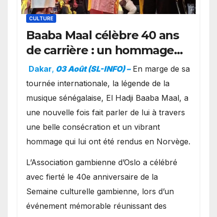
CULTURE
Baaba Maal célèbre 40 ans
de carrière : un hommage
exceptionnel à Oslo en
Dakar
,
03 Août (SL-INFO) –
​En marge de sa
présence de la famille
tournée internationale, la légende de la
royale.
musique sénégalaise, El Hadji Baaba Maal, a
une nouvelle fois fait parler de lui à travers
une belle consécration et un vibrant
hommage qui lui ont été rendus en Norvège.
​L’Association gambienne d’Oslo a célébré
avec fierté le 40e anniversaire de la
Semaine culturelle gambienne, lors d’un
événement mémorable réunissant des