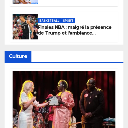
Lionnes ?
BASKETBALL
SPORT
Finales NBA : malgré la présence
de Trump et l’ambiance
électrique du Garden,
Wembanyama fait taire New
York
Culture