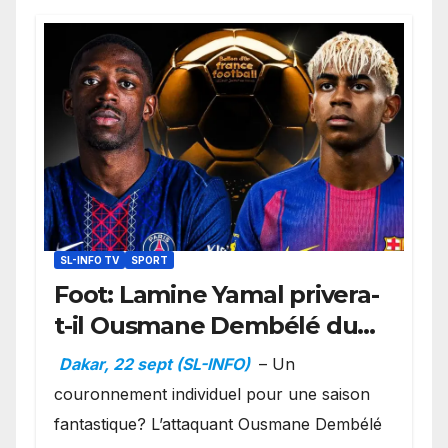
SL-INFO TV
SPORT
Foot: Lamine Yamal privera-
t-il Ousmane Dembélé du
Ballon d’or ?
Dakar, 22 sept (SL-INFO)
– Un
couronnement individuel pour une saison
fantastique? L’attaquant Ousmane Dembélé