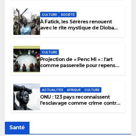
CULTURE
SOCIÉTÉ
À Fatick, les Sérères renouent
avec le rite mystique de Diobaye
pour implorer le retour de la
pluie.
CULTURE
Projection de « Penc Mi » : l’art
comme passerelle pour repenser
la transmission des savoirs
africains.
ACTUALITÉS
AFRIQUE
CULTURE
ONU : 123 pays reconnaissent
l’esclavage comme crime contre
l’humanité, la France toujours en
retard sur le Code noi
Santé