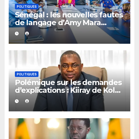
POLITIQUES
Sénégal : les nouvelles fautes
de langage d’Amy Mara
provoquent des réactions sur
les réseaux sociaux
POLITIQUES
Polémique sur les demandes
d’explications : Kiiray de Kolda
apporte son soutien à
Mamadou Lamine Dianté