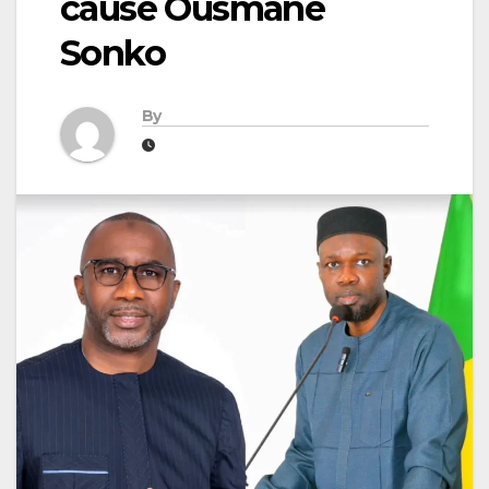
cause Ousmane
Sonko
By