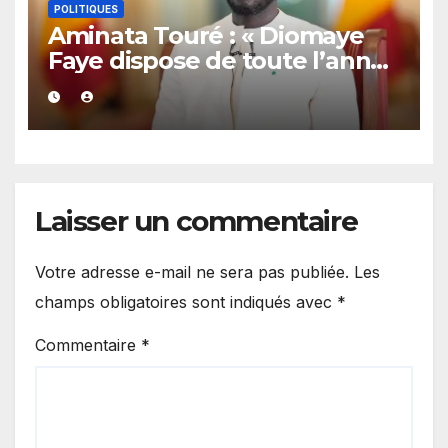
POLITIQUES
Aminata Touré : « Diomaye
Faye dispose de toute l’année
2027 pour organiser les
élections locales dans la
légalité »
Laisser un commentaire
Votre adresse e-mail ne sera pas publiée.
Les
champs obligatoires sont indiqués avec
*
Commentaire
*