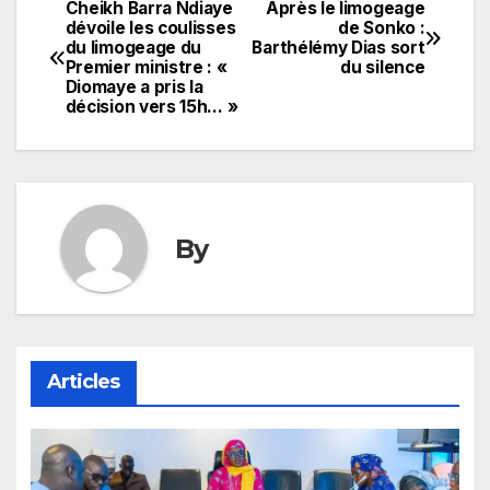
Cheikh Barra Ndiaye
Après le limogeage
Navigation
dévoile les coulisses
de Sonko :
du limogeage du
Barthélémy Dias sort
de
Premier ministre : «
du silence
Diomaye a pris la
l’article
décision vers 15h… »
By
Articles