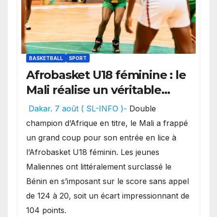
BASKETBALL
SPORT
Afrobasket U18 féminine : le
Mali réalise un véritable
festival offensif et inflige
Dakar. 7 août ( SL-INFO )-
Double
une lourde défaite au
champion d’Afrique en titre, le Mali a frappé
Bénin.
un grand coup pour son entrée en lice à
l’Afrobasket U18 féminin. Les jeunes
Maliennes ont littéralement surclassé le
Bénin en s’imposant sur le score sans appel
de 124 à 20, soit un écart impressionnant de
104 points.