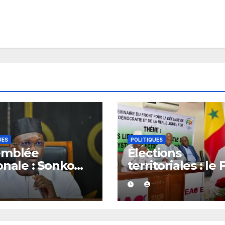
UES
POLITIQUES
emblée
Élections
onale : Sonko
territoriales : le
e son feu vert
dénonce les ret
ze dossiers
et exige un
eurs
calendrier élect
précis