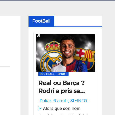
FootBall
FOOTBALL
SPORT
Real ou Barça ?
Rodri a pris sa
décision, un
Dakar. 6 août ( SL-INFO
choix qui
)-
Alors que son nom
pourrait faire