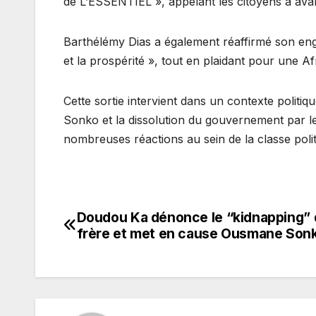
de L’ESSENTIEL », appelant les citoyens à ava
Barthélémy Dias a également réaffirmé son enga
et la prospérité », tout en plaidant pour une Afr
Cette sortie intervient dans un contexte polit
Sonko et la dissolution du gouvernement par le 
nombreuses réactions au sein de la classe polit
Doudou Ka dénonce le “kidnapping” 
Navigation
frère et met en cause Ousmane Son
de
l’article