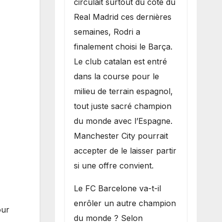
circulait surtout du côté du
grand bruit sur
Real Madrid ces dernières
le marché des
semaines, Rodri a
transferts.
finalement choisi le Barça.
Le club catalan est entré
dans la course pour le
milieu de terrain espagnol,
tout juste sacré champion
du monde avec l’Espagne.
Manchester City pourrait
accepter de le laisser partir
si une offre convient.
​Le FC Barcelone va-t-il
enrôler un autre champion
our
du monde ? Selon