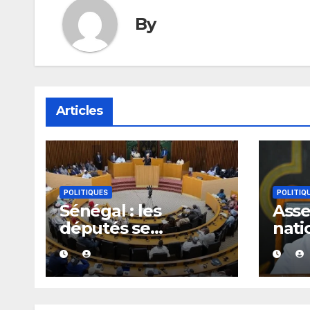
By
Articles
POLITIQUES
POLITIQ
Sénégal : les
Ass
députés se
nati
penchent dès le 10
donn
août sur plusieurs
à on
textes, dont les
maj
fonds spéciaux et