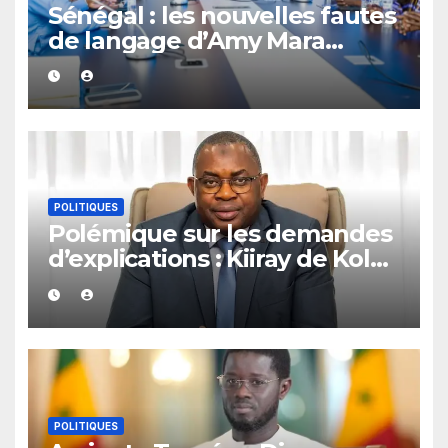
Sénégal : les nouvelles fautes
de langage d’Amy Mara
provoquent des réactions sur
les réseaux sociaux
POLITIQUES
Polémique sur les demandes
d’explications : Kiiray de Kolda
apporte son soutien à
Mamadou Lamine Dianté
POLITIQUES