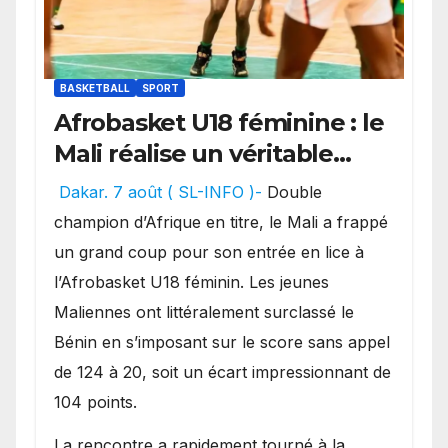
BASKETBALL
SPORT
Afrobasket U18 féminine : le
Mali réalise un véritable
festival offensif et inflige
Dakar. 7 août ( SL-INFO )-
Double
une lourde défaite au
champion d’Afrique en titre, le Mali a frappé
Bénin.
un grand coup pour son entrée en lice à
l’Afrobasket U18 féminin. Les jeunes
Maliennes ont littéralement surclassé le
Bénin en s’imposant sur le score sans appel
de 124 à 20, soit un écart impressionnant de
104 points.
La rencontre a rapidement tourné à la