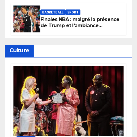
BASKETBALL
SPORT
Finales NBA : malgré la présence
de Trump et l’ambiance
électrique du Garden,
Wembanyama fait taire New
York
Culture