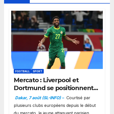
FOOTBALL
SPORT
Mercato : Liverpool et
Dortmund se positionnent
en favoris pour recruter
Dakar, 7 août (SL-INFO) –
Courtisé par
Ibrahim Mbaye
plusieurs clubs européens depuis le début
du mercato, le jeune attaquant parisien