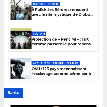
CULTURE
SOCIÉTÉ
À Fatick, les Sérères renouent
avec le rite mystique de Diobaye
pour implorer le retour de la
pluie.
CULTURE
Projection de « Penc Mi » : l’art
comme passerelle pour repenser
la transmission des savoirs
africains.
ACTUALITÉS
AFRIQUE
CULTURE
ONU : 123 pays reconnaissent
l’esclavage comme crime contre
l’humanité, la France toujours en
retard sur le Code noi
Santé