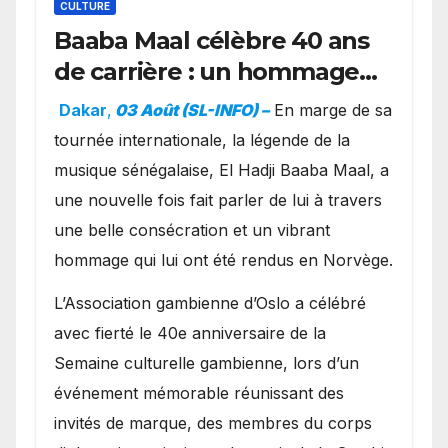
CULTURE
Baaba Maal célèbre 40 ans
de carrière : un hommage
exceptionnel à Oslo en
Dakar
,
03 Août (SL-INFO) –
​En marge de sa
présence de la famille
tournée internationale, la légende de la
royale.
musique sénégalaise, El Hadji Baaba Maal, a
une nouvelle fois fait parler de lui à travers
une belle consécration et un vibrant
hommage qui lui ont été rendus en Norvège.
​L’Association gambienne d’Oslo a célébré
avec fierté le 40e anniversaire de la
Semaine culturelle gambienne, lors d’un
événement mémorable réunissant des
invités de marque, des membres du corps