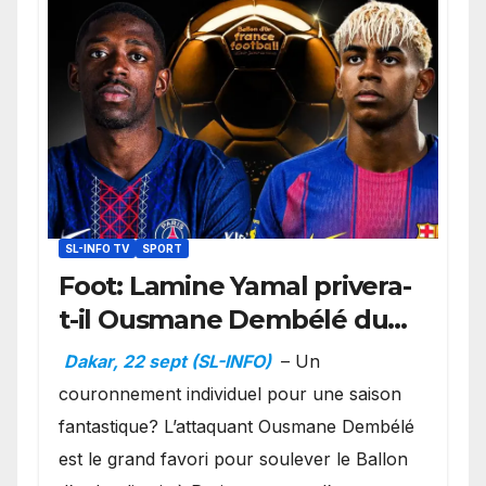
SL-INFO TV
SPORT
Foot: Lamine Yamal privera-
t-il Ousmane Dembélé du
Ballon d’or ?
Dakar, 22 sept (SL-INFO)
– Un
couronnement individuel pour une saison
fantastique? L’attaquant Ousmane Dembélé
est le grand favori pour soulever le Ballon