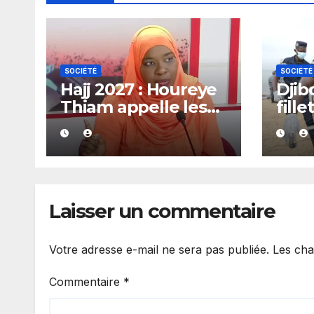
SOCIÉTÉ
SOCIÉTÉ
Hajj 2027 : Houreye
Djib
Thiam appelle les
fill
Sénégalais à
aprè
s’inscrire avant
chav
novembre
piro
resc
état
Laisser un commentaire
Votre adresse e-mail ne sera pas publiée.
Les cha
Commentaire
*