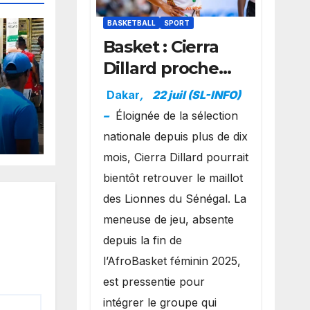
BASKETBALL
SPORT
Basket : Cierra
Dillard proche
d’un grand
Dakar
,
22 juil (SL-INFO)
retour avec les
–
Éloignée de la sélection
Lionnes ?
nationale depuis plus de dix
re
sh
mois, Cierra Dillard pourrait
ente
bientôt retrouver le maillot
des Lionnes du Sénégal. La
meneuse de jeu, absente
depuis la fin de
l’AfroBasket féminin 2025,
est pressentie pour
intégrer le groupe qui