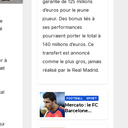
garantie de 125 millions
d’euros pour le jeune
joueur. Des bonus liés à
de
ses performances
ué
pourraient porter le total à
140 millions d’euros. Ce
transfert est annoncé
er à
comme le plus gros, jamais
ait
réalisé par le Real Madrid.
al
FOOTBALL
SPORT
Mercato : le FC
Barcelone
avance sur
Rodri, le Real
ui
Madrid recule