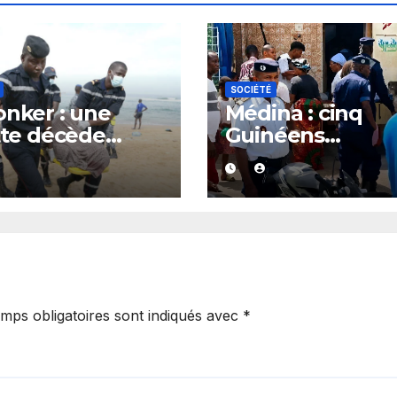
SOCIÉTÉ
onker : une
Médina : cinq
ette décède
Guinéens
s le
poursuivis pour
irement d’une
détention et off
gue, plusieurs
présumée de ku
apés dans un
après une desc
 critique
policière
mps obligatoires sont indiqués avec
*