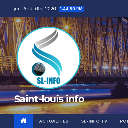
Skip
jeu. Août 6th, 2026
1:45:01 PM
to
content
Saint-louis info
ACTUALITÉS
SL-INFO TV
PO