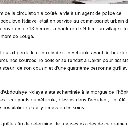
 de la circulation a coûté la vie à un agent de police ce
Abdoulaye Ndiaye, était en service au commissariat urbain 
x environs de 13 heures, à hauteur de Ndam, un village sit
ement de Louga.
nt aurait perdu le contrôle de son véhicule avant de heurter
ès nos sources, le policier se rendait à Dakar pour assist
a sœur, de son cousin et d’une quatrième personne qu’il av
e d’Abdoulaye Ndiaye a été acheminée à la morgue de l’hôpit
s occupants du véhicule, blessés dans l’accident, ont été
hospitalière pour y recevoir des soins.
quête afin de déterminer les causes exactes de ce drame q