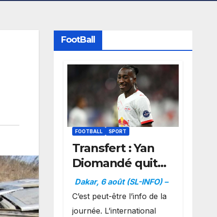
FootBall
FOOTBALL
SPORT
Transfert : Yan
Diomandé quitte
l’Autriche et
Dakar, 6 août (SL-INFO) –
prend la
C’est peut-être l’info de la
direction de
journée. L’international