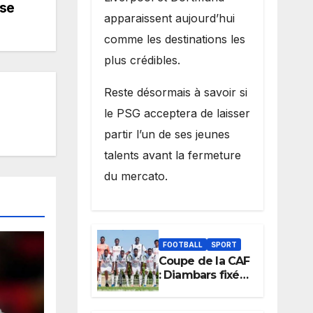
ise
apparaissent aujourd’hui
comme les destinations les
plus crédibles.
Reste désormais à savoir si
le PSG acceptera de laisser
partir l’un de ses jeunes
talents avant la fermeture
du mercato.
FOOTBALL
SPORT
Coupe de la CAF
: Diambars fixé
sur son destin
africain, l’ES