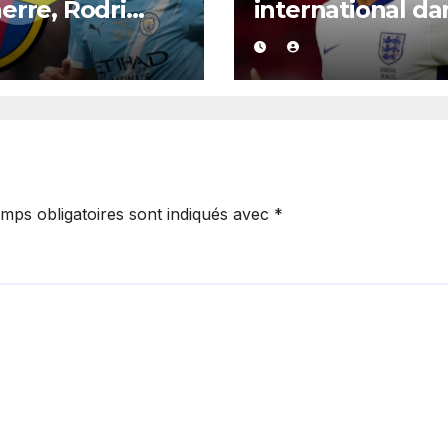
erre, Rodri
international da
it trouvé un
la tourmente,
rd XXL avec le
poursuivi après
a pour un
présumée
rat jusqu’en
agression surve
.
en boîte de nuit.
mps obligatoires sont indiqués avec
*