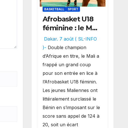
BASKETBALL
SPORT
Afrobasket U18
féminine : le Mali
réalise un
Dakar. 7 août ( SL-INFO
véritable festival
)-
Double champion
offensif et
d’Afrique en titre, le Mali a
inflige une
frappé un grand coup
lourde défaite
pour son entrée en lice à
au Bénin.
l’Afrobasket U18 féminin.
Les jeunes Maliennes ont
littéralement surclassé le
Bénin en s’imposant sur le
score sans appel de 124 à
20, soit un écart