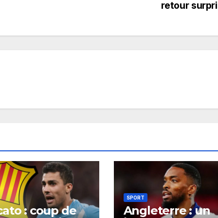
retour surpr
SPORT
ato : coup de
Angleterre : un