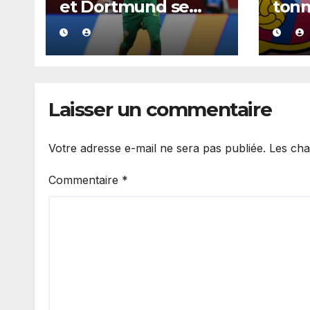
et Dortmund se
tonn
positionnent en
aura
favoris pour
acco
recruter Ibrahim
Barç
Mbaye
cont
2030
Laisser un commentaire
Votre adresse e-mail ne sera pas publiée.
Les cha
Commentaire
*