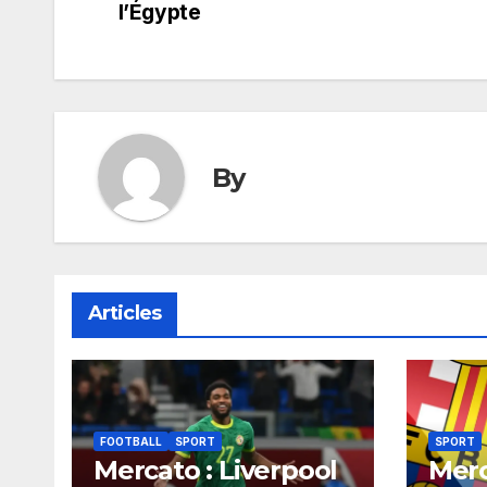
de
l’Égypte
l’article
By
Articles
FOOTBALL
SPORT
SPORT
Mercato : Liverpool
Merc