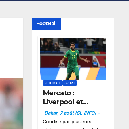
FootBall
FOOTBALL
SPORT
Mercato :
Liverpool et
Dortmund se
Dakar, 7 août (SL-INFO) –
positionnent en
Courtisé par plusieurs
favoris pour