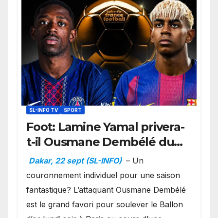
SL-INFO TV
SPORT
Foot: Lamine Yamal privera-
t-il Ousmane Dembélé du
Ballon d’or ?
Dakar, 22 sept (SL-INFO)
– Un
couronnement individuel pour une saison
fantastique? L’attaquant Ousmane Dembélé
est le grand favori pour soulever le Ballon