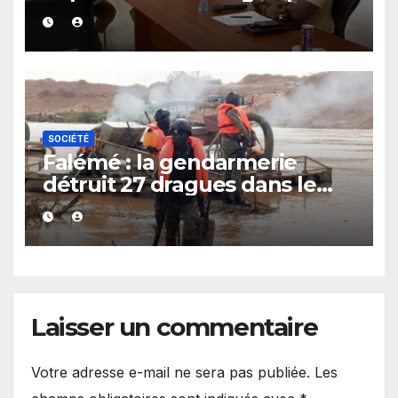
le rappel à l’ordre du
gouverneur
SOCIÉTÉ
Falémé : la gendarmerie
détruit 27 dragues dans le
cadre de la lutte contre
l’exploitation illégale
Laisser un commentaire
Votre adresse e-mail ne sera pas publiée.
Les