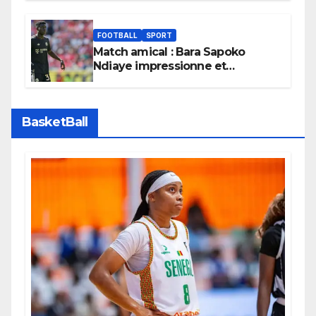
monde.
FOOTBALL
SPORT
Match amical : Bara Sapoko
Ndiaye impressionne et
confirme son potentiel avec le
Bayern Munich
BasketBall