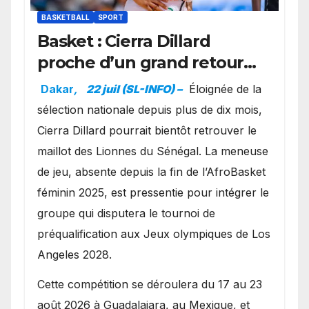
BASKETBALL
SPORT
Basket : Cierra Dillard
proche d’un grand retour
avec les Lionnes ?
Dakar
,
22 juil (SL-INFO) –
Éloignée de la
sélection nationale depuis plus de dix mois,
Cierra Dillard pourrait bientôt retrouver le
maillot des Lionnes du Sénégal. La meneuse
de jeu, absente depuis la fin de l’AfroBasket
féminin 2025, est pressentie pour intégrer le
groupe qui disputera le tournoi de
préqualification aux Jeux olympiques de Los
Angeles 2028.
Cette compétition se déroulera du 17 au 23
août 2026 à Guadalajara, au Mexique, et