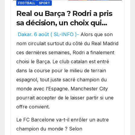
FOOTBALL
SPORT
Real ou Barça ? Rodri a pris
sa décision, un choix qui
pourrait faire grand bruit
Dakar. 6 août ( SL-INFO )-
Alors que son
sur le marché des
nom circulait surtout du côté du Real Madrid
transferts.
ces dernières semaines, Rodri a finalement
choisi le Barça. Le club catalan est entré
dans la course pour le milieu de terrain
espagnol, tout juste sacré champion du
monde avec l’Espagne. Manchester City
pourrait accepter de le laisser partir si une
offre convient.
​Le FC Barcelone va-t-il enrôler un autre
champion du monde ? Selon