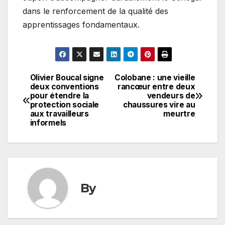
dans le renforcement de la qualité des
apprentissages fondamentaux.
Olivier Boucal signe
Colobane : une vieille
Navigation
deux conventions
rancœur entre deux
pour étendre la
vendeurs de
de
protection sociale
chaussures vire au
aux travailleurs
meurtre
l’article
informels
By