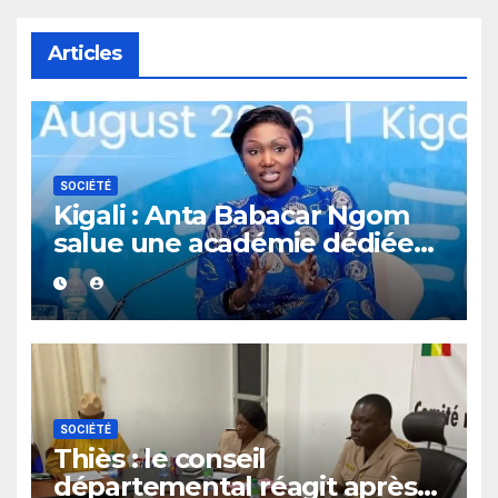
Articles
SOCIÉTÉ
Kigali : Anta Babacar Ngom
salue une académie dédiée
au leadership politique des
femmes africaines
SOCIÉTÉ
Thiès : le conseil
départemental réagit après