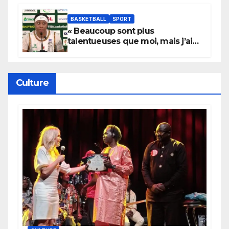
BASKETBALL
SPORT
« Beaucoup sont plus
talentueuses que moi, mais j’ai
persévéré » : le message fort de
Cierra Dillard
Culture