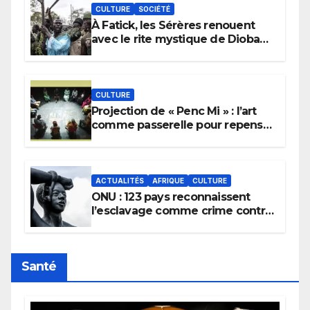
CULTURE
SOCIÉTÉ
À Fatick, les Sérères renouent
avec le rite mystique de Diobaye
pour implorer le retour de la
pluie.
CULTURE
Projection de « Penc Mi » : l’art
comme passerelle pour repenser
la transmission des savoirs
africains.
ACTUALITÉS
AFRIQUE
CULTURE
ONU : 123 pays reconnaissent
l’esclavage comme crime contre
l’humanité, la France toujours en
retard sur le Code noi
Santé