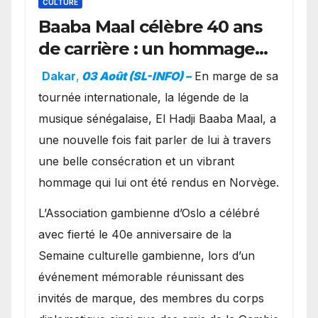
CULTURE
Baaba Maal célèbre 40 ans
de carrière : un hommage
exceptionnel à Oslo en
Dakar
,
03 Août (SL-INFO) –
​En marge de sa
présence de la famille
tournée internationale, la légende de la
royale.
musique sénégalaise, El Hadji Baaba Maal, a
une nouvelle fois fait parler de lui à travers
une belle consécration et un vibrant
hommage qui lui ont été rendus en Norvège.
​L’Association gambienne d’Oslo a célébré
avec fierté le 40e anniversaire de la
Semaine culturelle gambienne, lors d’un
événement mémorable réunissant des
invités de marque, des membres du corps