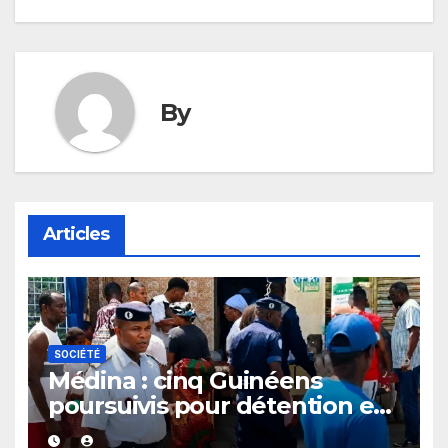
By
Articles
SOCIÉTÉ
Médina : cinq Guinéens
poursuivis pour détention et
offre présumée de kush