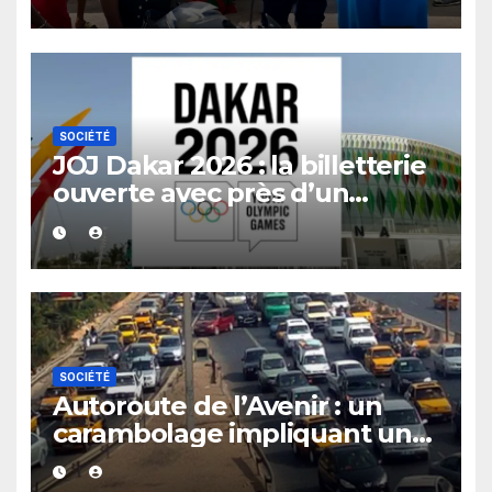
après une descente policière
SOCIÉTÉ
JOJ Dakar 2026 : la billetterie
ouverte avec près d’un
million de places disponibles
SOCIÉTÉ
Autoroute de l’Avenir : un
carambolage impliquant un
bus et deux véhicules fait des
dégâts à Sébikotane