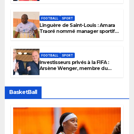
dans la course
FOOTBALL
SPORT
Linguère de Saint-Louis : Amara
Traoré nommé manager sportif
et entraîneur de l’équipe
FOOTBALL
SPORT
Investisseurs privés à la FIFA :
Arsène Wenger, membre du
cabinet d’Infantino, brise le
silence
BasketBall