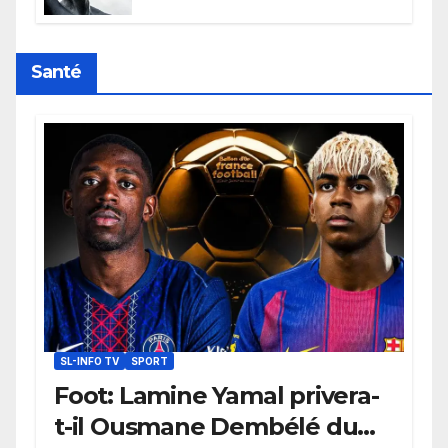
l’humanité, la France toujours en
retard sur le Code noi
Santé
SL-INFO TV
SPORT
Foot: Lamine Yamal privera-
t-il Ousmane Dembélé du