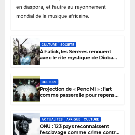
en diaspora, et l’autre au rayonnement
mondial de la musique africaine.
CULTURE
SOCIÉTÉ
À Fatick, les Sérères renouent
avec le rite mystique de Diobaye
pour implorer le retour de la
pluie.
CULTURE
Projection de « Penc Mi » : l’art
comme passerelle pour repenser
la transmission des savoirs
africains.
ACTUALITÉS
AFRIQUE
CULTURE
ONU : 123 pays reconnaissent
l’esclavage comme crime contre