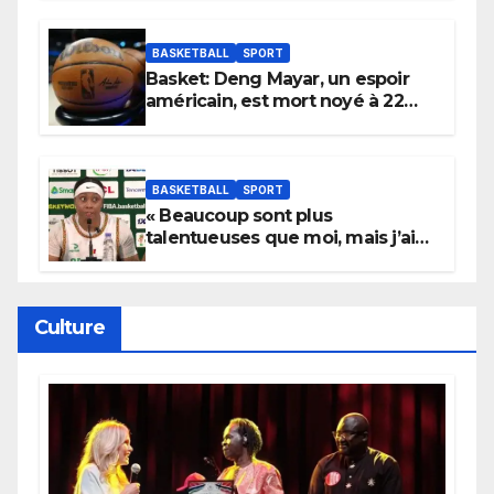
Wembanyama fait taire New
York
BASKETBALL
SPORT
Basket: Deng Mayar, un espoir
américain, est mort noyé à 22
ans
BASKETBALL
SPORT
« Beaucoup sont plus
talentueuses que moi, mais j’ai
persévéré » : le message fort de
Cierra Dillard
Culture