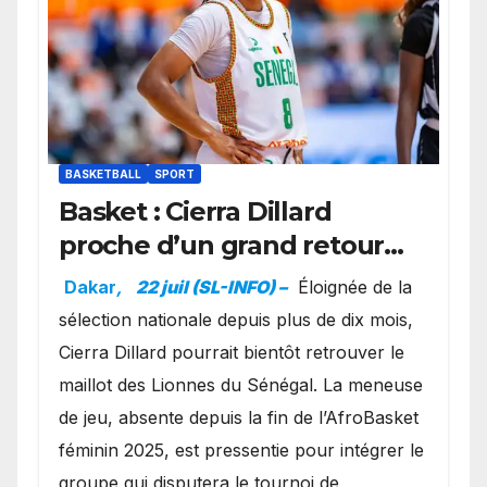
BASKETBALL
SPORT
Basket : Cierra Dillard
proche d’un grand retour
avec les Lionnes ?
Dakar
,
22 juil (SL-INFO) –
Éloignée de la
sélection nationale depuis plus de dix mois,
Cierra Dillard pourrait bientôt retrouver le
maillot des Lionnes du Sénégal. La meneuse
de jeu, absente depuis la fin de l’AfroBasket
féminin 2025, est pressentie pour intégrer le
groupe qui disputera le tournoi de