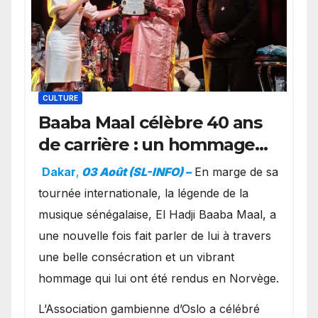
CULTURE
Baaba Maal célèbre 40 ans
de carrière : un hommage
exceptionnel à Oslo en
Dakar
,
03 Août (SL-INFO) –
​En marge de sa
présence de la famille
tournée internationale, la légende de la
royale.
musique sénégalaise, El Hadji Baaba Maal, a
une nouvelle fois fait parler de lui à travers
une belle consécration et un vibrant
hommage qui lui ont été rendus en Norvège.
​L’Association gambienne d’Oslo a célébré