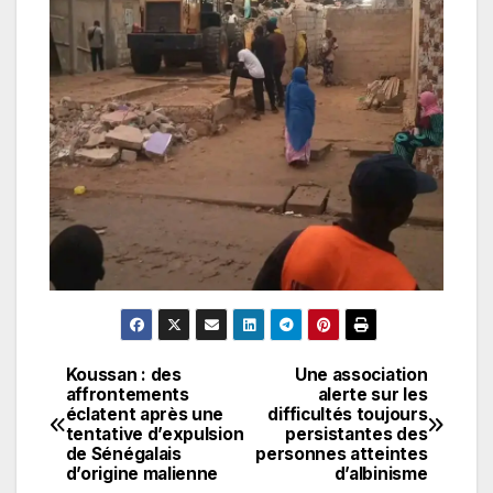
Koussan : des
Une association
Navigation
affrontements
alerte sur les
éclatent après une
difficultés toujours
de
tentative d’expulsion
persistantes des
de Sénégalais
personnes atteintes
l’article
d’origine malienne
d’albinisme