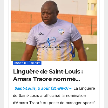
FOOTBALL
SPORT
Linguère de Saint-Louis :
Amara Traoré nommé
manager sportif et
Saint-Louis, 5 août (SL-INFO) –
La Linguère
entraîneur de l’équipe
de Saint-Louis a officialisé la nomination
d’Amara Traoré au poste de manager sportif