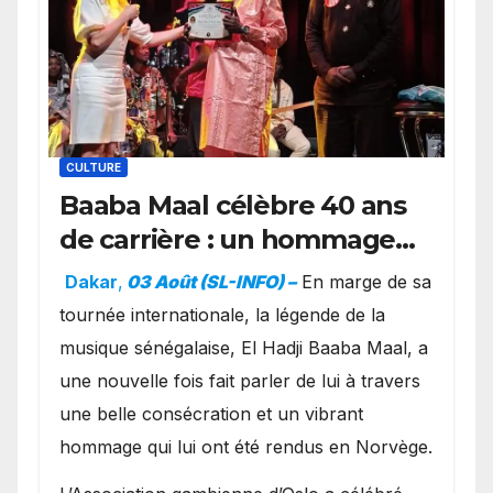
CULTURE
Baaba Maal célèbre 40 ans
de carrière : un hommage
exceptionnel à Oslo en
Dakar
,
03 Août (SL-INFO) –
​En marge de sa
présence de la famille
tournée internationale, la légende de la
royale.
musique sénégalaise, El Hadji Baaba Maal, a
une nouvelle fois fait parler de lui à travers
une belle consécration et un vibrant
hommage qui lui ont été rendus en Norvège.