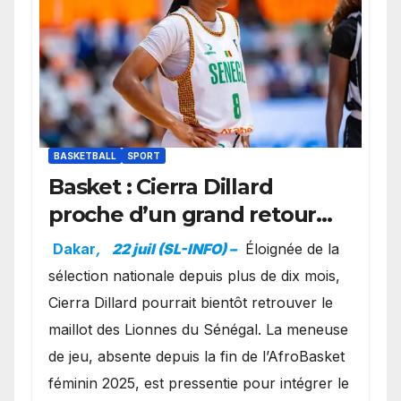
BASKETBALL
SPORT
Basket : Cierra Dillard
proche d’un grand retour
avec les Lionnes ?
Dakar
,
22 juil (SL-INFO) –
Éloignée de la
sélection nationale depuis plus de dix mois,
Cierra Dillard pourrait bientôt retrouver le
maillot des Lionnes du Sénégal. La meneuse
de jeu, absente depuis la fin de l’AfroBasket
féminin 2025, est pressentie pour intégrer le