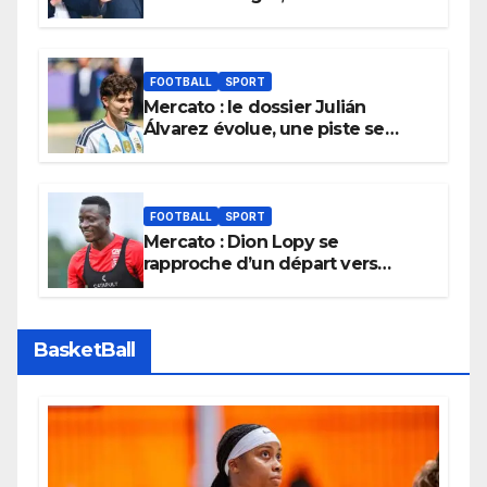
cabinet d’Infantino, brise le
silence
FOOTBALL
SPORT
Mercato : le dossier Julián
Álvarez évolue, une piste se
referme définitivement
FOOTBALL
SPORT
Mercato : Dion Lopy se
rapproche d’un départ vers
l’Arabie Saoudite
BasketBall