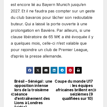
est encore lié au Bayern Munich jusqu’en
2027. Et il ne faudra pas compter sur un geste
du club bavarois pour lâcher son redoutable
buteur. Qui a laissé la porte ouverte à une
prolongation en Bavière. Par ailleurs, si une
clause libératoire de 65 M€ a été évoquée il y
a quelques mois, celle-ci n’est valable que
pour rejoindre un club de Premier League,
d’après la presse allemande.
Brésil – Sénégal : une
Coupe du monde U17
Navigation
opposition intense
: les équipes
lors de la troisième
africaines brillent en
de
séance
seizièmes (9
d’entraînement des
qualifiées sur 10)
l’article
Lions à Londres