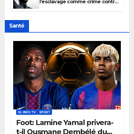
l’esclavage comme crime contre
l’humanité, la France toujours en
retard sur le Code noi
Santé
SL-INFO TV
SPORT
Foot: Lamine Yamal privera-
t-il Ousmane Dembélé du