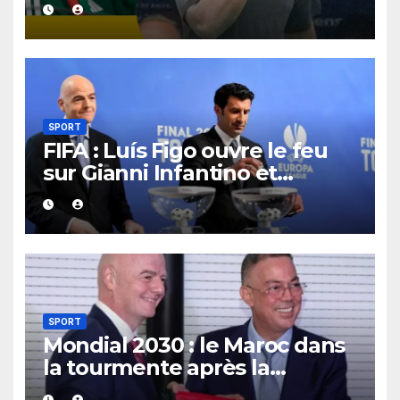
quittent déjà leur poste.
SPORT
FIFA : Luís Figo ouvre le feu
sur Gianni Infantino et
réclame un nouveau patron à
la tête de l’instance
mondiale.
SPORT
Mondial 2030 : le Maroc dans
la tourmente après la
demande de retrait formulée