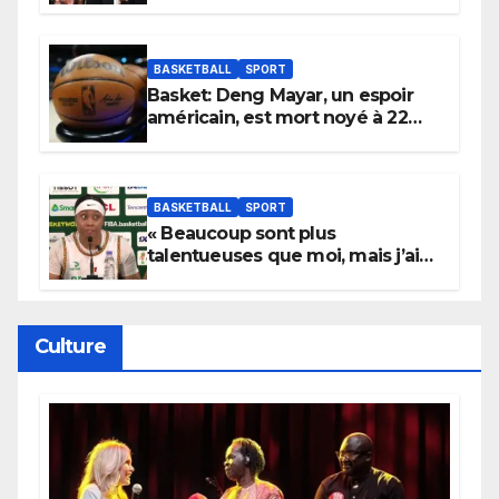
électrique du Garden,
Wembanyama fait taire New
York
BASKETBALL
SPORT
Basket: Deng Mayar, un espoir
américain, est mort noyé à 22
ans
BASKETBALL
SPORT
« Beaucoup sont plus
talentueuses que moi, mais j’ai
persévéré » : le message fort de
Cierra Dillard
Culture