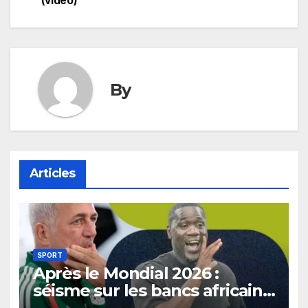
(vidéo)
By
Articles
SPORT
Après le Mondial 2026 :
séisme sur les bancs africains,
7 sélectionneurs sur 10