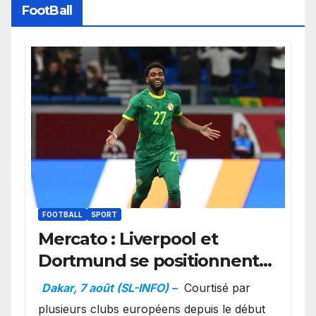
FootBall
FOOTBALL
SPORT
Mercato : Liverpool et
Dortmund se positionnent
en favoris pour recruter
Dakar, 7 août (SL-INFO) –
Courtisé par
Ibrahim Mbaye
plusieurs clubs européens depuis le début