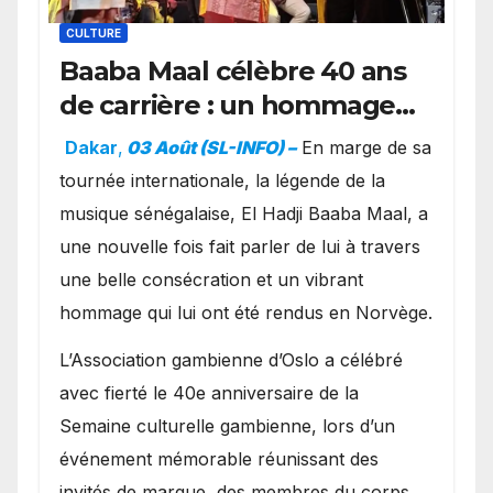
CULTURE
Baaba Maal célèbre 40 ans
de carrière : un hommage
exceptionnel à Oslo en
Dakar
,
03 Août (SL-INFO) –
​En marge de sa
présence de la famille
tournée internationale, la légende de la
royale.
musique sénégalaise, El Hadji Baaba Maal, a
une nouvelle fois fait parler de lui à travers
une belle consécration et un vibrant
hommage qui lui ont été rendus en Norvège.
​L’Association gambienne d’Oslo a célébré
avec fierté le 40e anniversaire de la
Semaine culturelle gambienne, lors d’un
événement mémorable réunissant des
invités de marque, des membres du corps