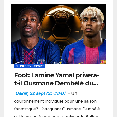
SL-INFO TV
SPORT
Foot: Lamine Yamal privera-
t-il Ousmane Dembélé du
Ballon d’or ?
Dakar, 22 sept (SL-INFO)
– Un
couronnement individuel pour une saison
fantastique? L’attaquant Ousmane Dembélé
est le grand favori pour soulever le Ballon