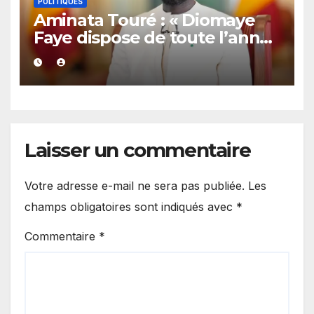
POLITIQUES
Aminata Touré : « Diomaye
Faye dispose de toute l’année
2027 pour organiser les
élections locales dans la
légalité »
Laisser un commentaire
Votre adresse e-mail ne sera pas publiée.
Les
champs obligatoires sont indiqués avec
*
Commentaire
*