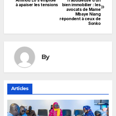
Aminou Lô s’emploie
frauduleuse d’un
de
à apaiser les tensions
bien immobilier : les
avocats de Mame
l’article
Mbaye Niang
répondent à ceux de
Sonko
By
Articles