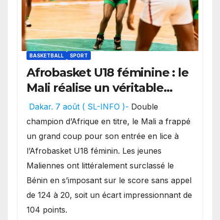
BASKETBALL
SPORT
Afrobasket U18 féminine : le
Mali réalise un véritable
festival offensif et inflige
Dakar. 7 août ( SL-INFO )-
Double
une lourde défaite au
champion d’Afrique en titre, le Mali a frappé
Bénin.
un grand coup pour son entrée en lice à
l’Afrobasket U18 féminin. Les jeunes
Maliennes ont littéralement surclassé le
Bénin en s’imposant sur le score sans appel
de 124 à 20, soit un écart impressionnant de
104 points.