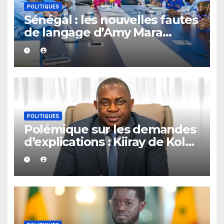
POLITIQUES
Sénégal : les nouvelles fautes
de langage d’Amy Mara
provoquent des réactions sur
les réseaux sociaux
POLITIQUES
Polémique sur les demandes
d’explications : Kiiray de Kolda
apporte son soutien à
Mamadou Lamine Dianté