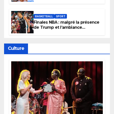
Lionnes ?
BASKETBALL
SPORT
Finales NBA : malgré la présence
de Trump et l’ambiance
électrique du Garden,
Wembanyama fait taire New
York
Culture