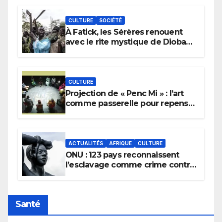
CULTURE
SOCIÉTÉ
À Fatick, les Sérères renouent
avec le rite mystique de Diobaye
pour implorer le retour de la
pluie.
CULTURE
Projection de « Penc Mi » : l’art
comme passerelle pour repenser
la transmission des savoirs
africains.
ACTUALITÉS
AFRIQUE
CULTURE
ONU : 123 pays reconnaissent
l’esclavage comme crime contre
l’humanité, la France toujours en
retard sur le Code noi
Santé