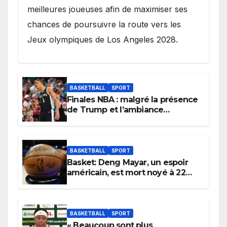
meilleures joueuses afin de maximiser ses
chances de poursuivre la route vers les
Jeux olympiques de Los Angeles 2028.
BASKETBALL
SPORT
Finales NBA : malgré la présence
de Trump et l’ambiance
électrique du Garden,
Wembanyama fait taire New
York
BASKETBALL
SPORT
Basket: Deng Mayar, un espoir
américain, est mort noyé à 22
ans
BASKETBALL
SPORT
« Beaucoup sont plus