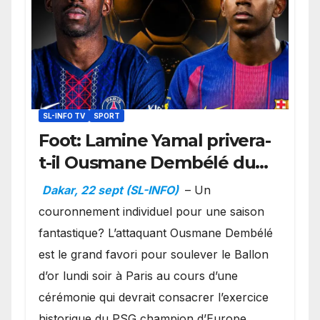
SL-INFO TV
SPORT
Foot: Lamine Yamal privera-
t-il Ousmane Dembélé du
Ballon d’or ?
Dakar, 22 sept (SL-INFO)
– Un
couronnement individuel pour une saison
fantastique? L’attaquant Ousmane Dembélé
est le grand favori pour soulever le Ballon
d’or lundi soir à Paris au cours d’une
cérémonie qui devrait consacrer l’exercice
historique du PSG champion d’Europe,