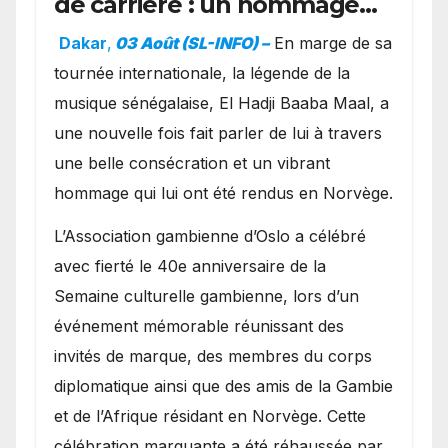
de carrière : un hommage
exceptionnel à Oslo en
Dakar
,
03 Août (SL-INFO) –
​En marge de sa
présence de la famille
tournée internationale, la légende de la
royale.
musique sénégalaise, El Hadji Baaba Maal, a
une nouvelle fois fait parler de lui à travers
une belle consécration et un vibrant
hommage qui lui ont été rendus en Norvège.
​L’Association gambienne d’Oslo a célébré
avec fierté le 40e anniversaire de la
Semaine culturelle gambienne, lors d’un
événement mémorable réunissant des
invités de marque, des membres du corps
diplomatique ainsi que des amis de la Gambie
et de l’Afrique résidant en Norvège. Cette
célébration marquante a été réhaussée par