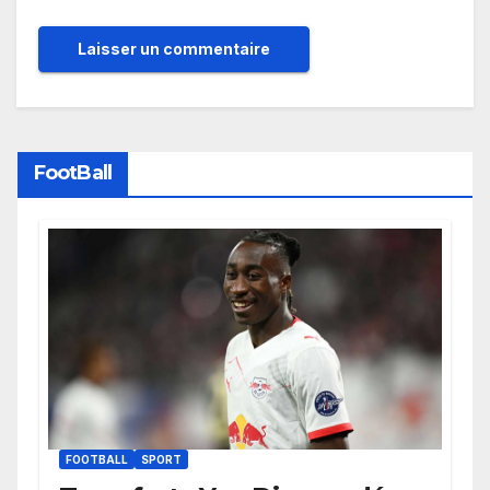
FootBall
FOOTBALL
SPORT