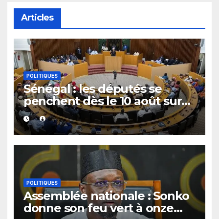
Articles
POLITIQUES
Sénégal : les députés se
penchent dès le 10 août sur
plusieurs textes, dont les
fonds spéciaux et secrets
POLITIQUES
Assemblée nationale : Sonko
donne son feu vert à onze