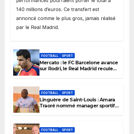
performances pourraient porter le total à
140 millions d’euros. Ce transfert est
annoncé comme le plus gros, jamais réalisé
par le Real Madrid.
FOOTBALL
SPORT
Mercato : le FC Barcelone avance
sur Rodri, le Real Madrid recule
dans la course
FOOTBALL
SPORT
Linguère de Saint-Louis : Amara
Traoré nommé manager sportif
et entraîneur de l’équipe
FOOTBALL
SPORT