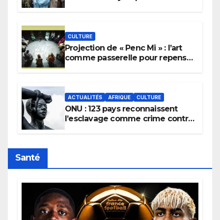
pour implorer le retour de la
pluie.
CULTURE
Projection de « Penc Mi » : l’art
comme passerelle pour repenser
la transmission des savoirs
africains.
ACTUALITÉS
AFRIQUE
CULTURE
ONU : 123 pays reconnaissent
l’esclavage comme crime contre
l’humanité, la France toujours en
retard sur le Code noi
Santé