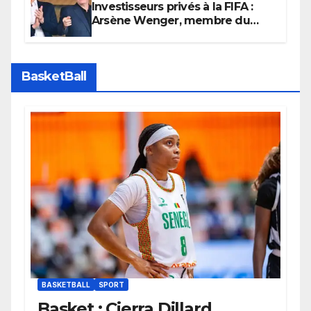
Investisseurs privés à la FIFA :
Arsène Wenger, membre du
cabinet d’Infantino, brise le
silence
BasketBall
BASKETBALL
SPORT
Basket : Cierra Dillard