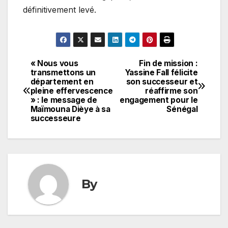
définitivement levé.
« Nous vous
Fin de mission :
Navigation
transmettons un
Yassine Fall félicite
département en
son successeur et
de
pleine effervescence
réaffirme son
» : le message de
engagement pour le
l’article
Maïmouna Dièye à sa
Sénégal
successeure
By