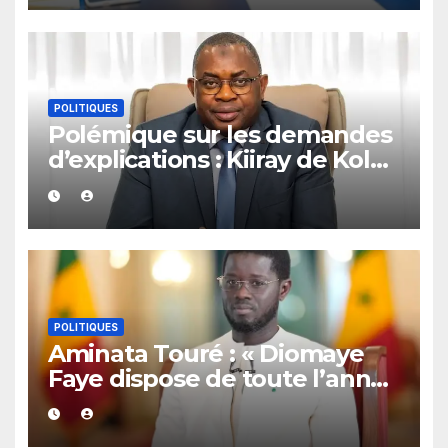
POLITIQUES
Polémique sur les demandes
d’explications : Kiiray de Kolda
apporte son soutien à
Mamadou Lamine Dianté
POLITIQUES
Aminata Touré : « Diomaye
Faye dispose de toute l’année
2027 pour organiser les
élections locales dans la