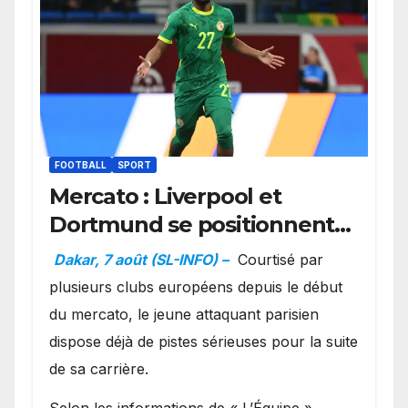
FOOTBALL
SPORT
Mercato : Liverpool et
Dortmund se positionnent
en favoris pour recruter
Dakar, 7 août (SL-INFO) –
Courtisé par
Ibrahim Mbaye
plusieurs clubs européens depuis le début
du mercato, le jeune attaquant parisien
dispose déjà de pistes sérieuses pour la suite
de sa carrière.
Selon les informations de « L’Équipe »,