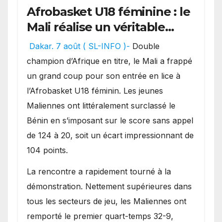
Afrobasket U18 féminine : le
Mali réalise un véritable
festival offensif et inflige
Dakar. 7 août ( SL-INFO )-
Double
une lourde défaite au
champion d’Afrique en titre, le Mali a frappé
Bénin.
un grand coup pour son entrée en lice à
l’Afrobasket U18 féminin. Les jeunes
Maliennes ont littéralement surclassé le
Bénin en s’imposant sur le score sans appel
de 124 à 20, soit un écart impressionnant de
104 points.
La rencontre a rapidement tourné à la
démonstration. Nettement supérieures dans
tous les secteurs de jeu, les Maliennes ont
remporté le premier quart-temps 32-9,