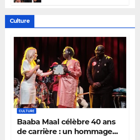
électrique du Garden,
Wembanyama fait taire New
York
Culture
CULTURE
Baaba Maal célèbre 40 ans
de carrière : un hommage