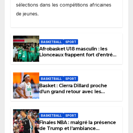
sélections dans les compétitions africaines
de jeunes.
BASKETBALL
SPORT
Afrobasket U18 masculin : les
Lionceaux frappent fort d’entrée
et lancent idéalement leur
tournoi.
BASKETBALL
SPORT
Basket : Cierra Dillard proche
d’un grand retour avec les
Lionnes ?
BASKETBALL
SPORT
Finales NBA : malgré la présence
de Trump et l’ambiance