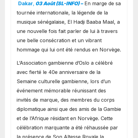
exceptionnel à Oslo en
Dakar
,
03 Août (SL-INFO) –
​En marge de sa
présence de la famille
tournée internationale, la légende de la
royale.
musique sénégalaise, El Hadji Baaba Maal, a
une nouvelle fois fait parler de lui à travers
une belle consécration et un vibrant
hommage qui lui ont été rendus en Norvège.
​L’Association gambienne d’Oslo a célébré
avec fierté le 40e anniversaire de la
Semaine culturelle gambienne, lors d’un
événement mémorable réunissant des
invités de marque, des membres du corps
diplomatique ainsi que des amis de la Gambie
et de l’Afrique résidant en Norvège. Cette
célébration marquante a été réhaussée par
la présence de Son Altesse Royale la