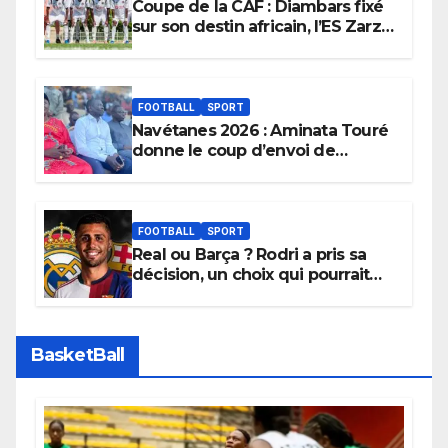
Coupe de la CAF : Diambars fixé
sur son destin africain, l’ES Zarzis
sera son premier obstacle.
FOOTBALL
SPORT
Navétanes 2026 : Aminata Touré
donne le coup d’envoi de
l’initiative « Zéro Violence »
depuis sa ville natale pour
promouvoir des compétitions
apaisées.
FOOTBALL
SPORT
Real ou Barça ? Rodri a pris sa
décision, un choix qui pourrait
faire grand bruit sur le marché
des transferts.
BasketBall