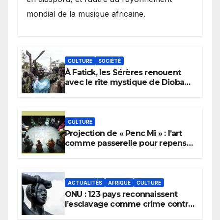
mondial de la musique africaine.
CULTURE
SOCIÉTÉ
À Fatick, les Sérères renouent
avec le rite mystique de Diobaye
pour implorer le retour de la
pluie.
CULTURE
Projection de « Penc Mi » : l’art
comme passerelle pour repenser
la transmission des savoirs
africains.
ACTUALITÉS
AFRIQUE
CULTURE
ONU : 123 pays reconnaissent
l’esclavage comme crime contre
l’humanité, la France toujours en