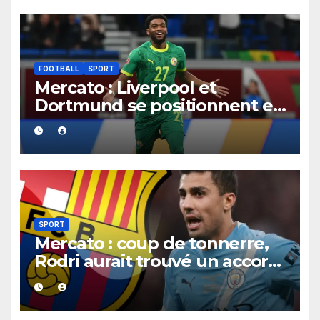
FOOTBALL
SPORT
Mercato : Liverpool et
Dortmund se positionnent en
favoris pour recruter Ibrahim
Mbaye
SPORT
Mercato : coup de tonnerre,
Rodri aurait trouvé un accord
XXL avec le Barça pour un
contrat jusqu’en 2030.