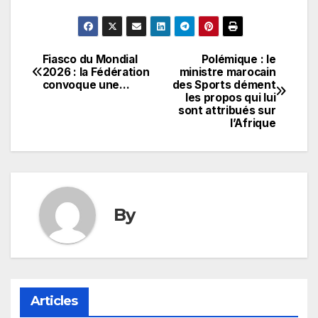
Fiasco du Mondial
Polémique : le
Navigation
2026 : la Fédération
ministre marocain
convoque une…
des Sports dément
de
les propos qui lui
sont attribués sur
l’article
l’Afrique
By
Articles