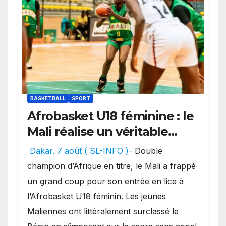
BASKETBALL
SPORT
Afrobasket U18 féminine : le
Mali réalise un véritable
festival offensif et inflige
Dakar. 7 août ( SL-INFO )-
Double
une lourde défaite au
champion d’Afrique en titre, le Mali a frappé
Bénin.
un grand coup pour son entrée en lice à
l’Afrobasket U18 féminin. Les jeunes
Maliennes ont littéralement surclassé le