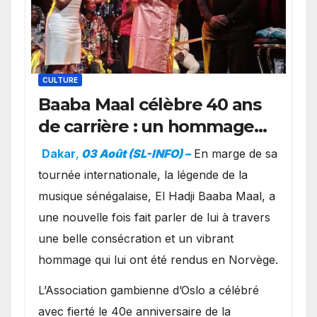
CULTURE
Baaba Maal célèbre 40 ans
de carrière : un hommage
exceptionnel à Oslo en
Dakar
,
03 Août (SL-INFO) –
​En marge de sa
présence de la famille
tournée internationale, la légende de la
royale.
musique sénégalaise, El Hadji Baaba Maal, a
une nouvelle fois fait parler de lui à travers
une belle consécration et un vibrant
hommage qui lui ont été rendus en Norvège.
​L’Association gambienne d’Oslo a célébré
avec fierté le 40e anniversaire de la