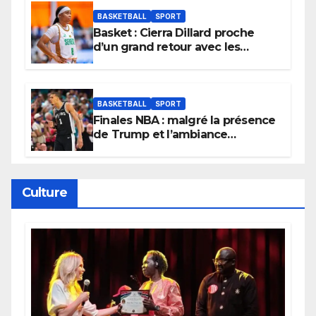
BASKETBALL
SPORT
Basket : Cierra Dillard proche
d’un grand retour avec les
Lionnes ?
BASKETBALL
SPORT
Finales NBA : malgré la présence
de Trump et l’ambiance
électrique du Garden,
Wembanyama fait taire New
York
Culture