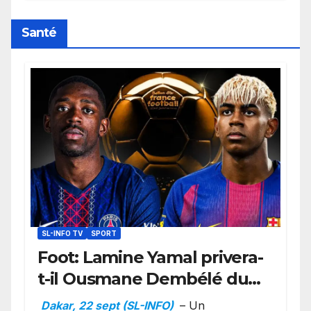
retard sur le Code noi
Santé
SL-INFO TV
SPORT
Foot: Lamine Yamal privera-
t-il Ousmane Dembélé du
Ballon d’or ?
Dakar, 22 sept (SL-INFO)
– Un