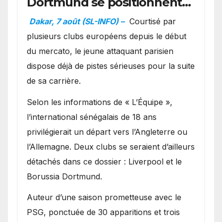
Dortmund se positionnent
en favoris pour recruter
Dakar, 7 août (SL-INFO) –
Courtisé par
Ibrahim Mbaye
plusieurs clubs européens depuis le début
du mercato, le jeune attaquant parisien
dispose déjà de pistes sérieuses pour la suite
de sa carrière.
Selon les informations de « L’Équipe »,
l’international sénégalais de 18 ans
privilégierait un départ vers l’Angleterre ou
l’Allemagne. Deux clubs se seraient d’ailleurs
détachés dans ce dossier : Liverpool et le
Borussia Dortmund.
Auteur d’une saison prometteuse avec le
PSG, ponctuée de 30 apparitions et trois