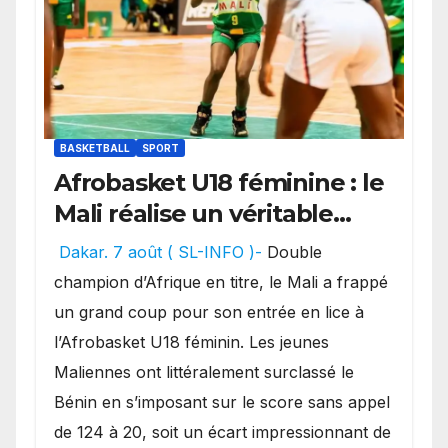
BASKETBALL
SPORT
Afrobasket U18 féminine : le
Mali réalise un véritable
festival offensif et inflige
Dakar. 7 août ( SL-INFO )-
Double
une lourde défaite au
champion d’Afrique en titre, le Mali a frappé
Bénin.
un grand coup pour son entrée en lice à
l’Afrobasket U18 féminin. Les jeunes
Maliennes ont littéralement surclassé le
Bénin en s’imposant sur le score sans appel
de 124 à 20, soit un écart impressionnant de