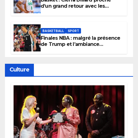
d’un grand retour avec les
Lionnes ?
BASKETBALL
SPORT
Finales NBA : malgré la présence
de Trump et l’ambiance
électrique du Garden,
Wembanyama fait taire New
York
Culture