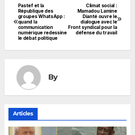
Pastef et la
Climat social :
Navigation
République des
Mamadou Lamine
groupes WhatsApp :
Dianté ouvre le
de
quand la
dialogue avec le
communication
Front syndical pour la
l’article
numérique redessine
défense du travail
le débat politique
By
Articles