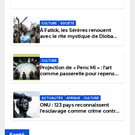
CULTURE
SOCIÉTÉ
À Fatick, les Sérères renouent
avec le rite mystique de Diobaye
pour implorer le retour de la
pluie.
CULTURE
Projection de « Penc Mi » : l’art
comme passerelle pour repenser
la transmission des savoirs
africains.
ACTUALITÉS
AFRIQUE
CULTURE
ONU : 123 pays reconnaissent
l’esclavage comme crime contre
l’humanité, la France toujours en
retard sur le Code noi