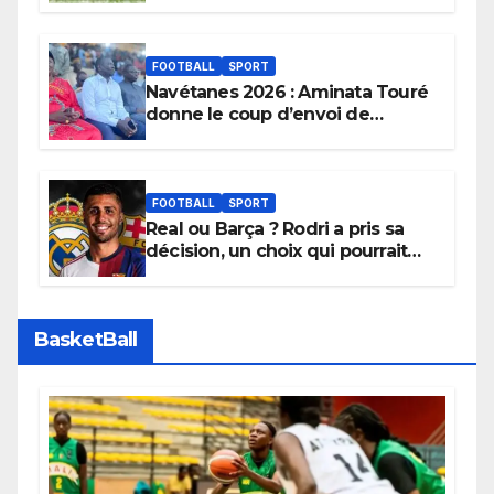
FOOTBALL
SPORT
Navétanes 2026 : Aminata Touré
donne le coup d’envoi de
l’initiative « Zéro Violence »
depuis sa ville natale pour
promouvoir des compétitions
apaisées.
FOOTBALL
SPORT
Real ou Barça ? Rodri a pris sa
décision, un choix qui pourrait
faire grand bruit sur le marché
des transferts.
BasketBall