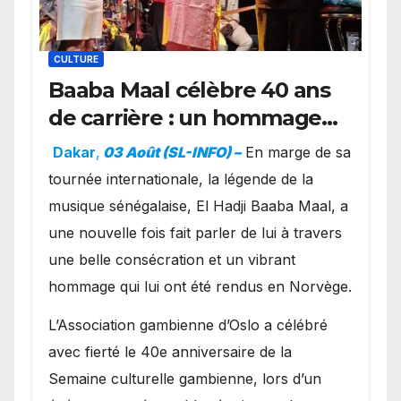
CULTURE
Baaba Maal célèbre 40 ans
de carrière : un hommage
exceptionnel à Oslo en
Dakar
,
03 Août (SL-INFO) –
​En marge de sa
présence de la famille
tournée internationale, la légende de la
royale.
musique sénégalaise, El Hadji Baaba Maal, a
une nouvelle fois fait parler de lui à travers
une belle consécration et un vibrant
hommage qui lui ont été rendus en Norvège.
​L’Association gambienne d’Oslo a célébré
avec fierté le 40e anniversaire de la
Semaine culturelle gambienne, lors d’un