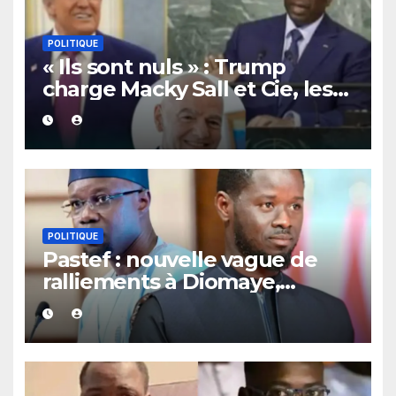
POLITIQUE
« Ils sont nuls » : Trump
charge Macky Sall et Cie, les
dessous de son lobbying pro-
Infantino à l’ONU
POLITIQUE
Pastef : nouvelle vague de
ralliements à Diomaye,
plusieurs cadres et
coordonnateurs lâchent
Sonko.