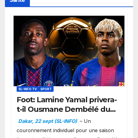
Santé
SL-INFO TV
SPORT
Foot: Lamine Yamal privera-
t-il Ousmane Dembélé du
Ballon d’or ?
Dakar, 22 sept (SL-INFO)
– Un
couronnement individuel pour une saison