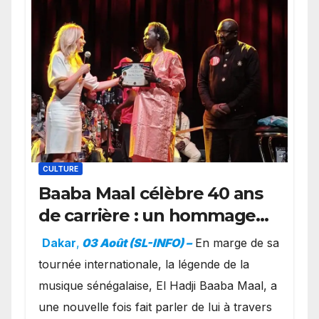
CULTURE
Baaba Maal célèbre 40 ans
de carrière : un hommage
exceptionnel à Oslo en
Dakar
,
03 Août (SL-INFO) –
​En marge de sa
présence de la famille
tournée internationale, la légende de la
royale.
musique sénégalaise, El Hadji Baaba Maal, a
une nouvelle fois fait parler de lui à travers