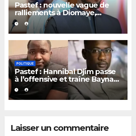
Pastef : nouvelle vague de
ralliements à Diomaye,
plusieurs cadres et
coordonnateurs lâchent
Sonko.
POLITIQUE
Pastef : Hannibal Djim passe
à l’offensive et traîne Bayna
Gueye devant la justice.
Laisser un commentaire