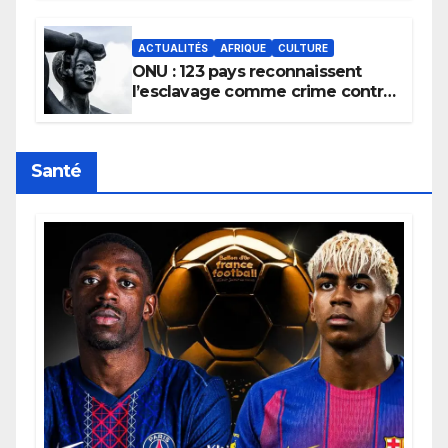
africains.
ACTUALITÉS
AFRIQUE
CULTURE
ONU : 123 pays reconnaissent
l’esclavage comme crime contre
l’humanité, la France toujours en
retard sur le Code noi
Santé