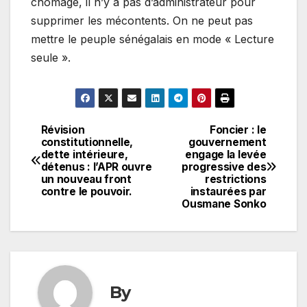
chômage, il n’y a pas d’administrateur pour
supprimer les mécontents. On ne peut pas
mettre le peuple sénégalais en mode « Lecture
seule ».
Révision
Foncier : le
Navigation
constitutionnelle,
gouvernement
dette intérieure,
engage la levée
de
détenus : l’APR ouvre
progressive des
un nouveau front
restrictions
l’article
contre le pouvoir.
instaurées par
Ousmane Sonko
By