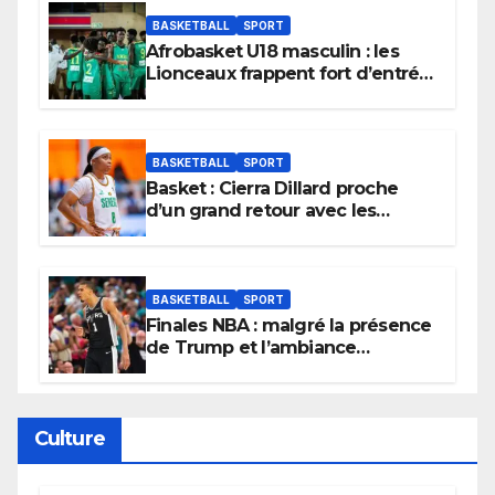
BASKETBALL
SPORT
Afrobasket U18 masculin : les
Lionceaux frappent fort d’entrée
et lancent idéalement leur
tournoi.
BASKETBALL
SPORT
Basket : Cierra Dillard proche
d’un grand retour avec les
Lionnes ?
BASKETBALL
SPORT
Finales NBA : malgré la présence
de Trump et l’ambiance
électrique du Garden,
Wembanyama fait taire New
York
Culture