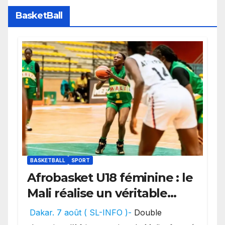
BasketBall
BASKETBALL
SPORT
Afrobasket U18 féminine : le
Mali réalise un véritable
festival offensif et inflige
Dakar. 7 août ( SL-INFO )-
Double
une lourde défaite au