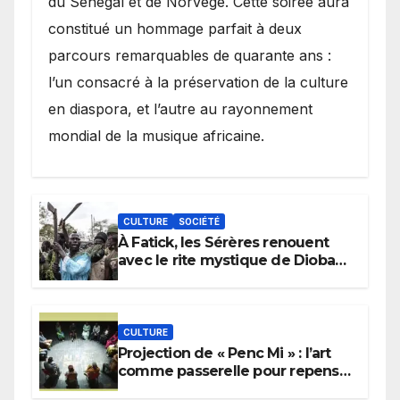
du Sénégal et de Norvège. Cette soirée aura
constitué un hommage parfait à deux
parcours remarquables de quarante ans :
l’un consacré à la préservation de la culture
en diaspora, et l’autre au rayonnement
mondial de la musique africaine.
CULTURE
SOCIÉTÉ
À Fatick, les Sérères renouent
avec le rite mystique de Diobaye
pour implorer le retour de la
pluie.
CULTURE
Projection de « Penc Mi » : l’art
comme passerelle pour repenser
la transmission des savoirs