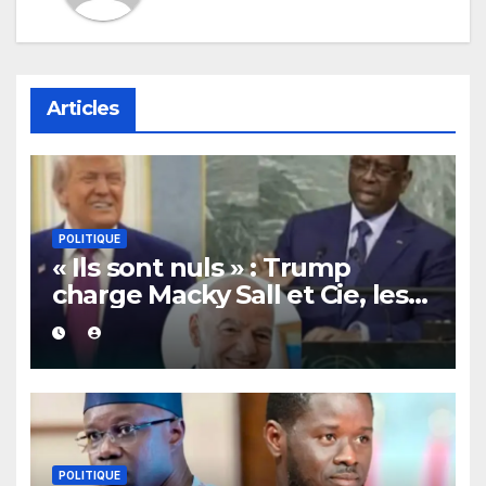
Articles
POLITIQUE
« Ils sont nuls » : Trump
charge Macky Sall et Cie, les
dessous de son lobbying pro-
Infantino à l’ONU
POLITIQUE