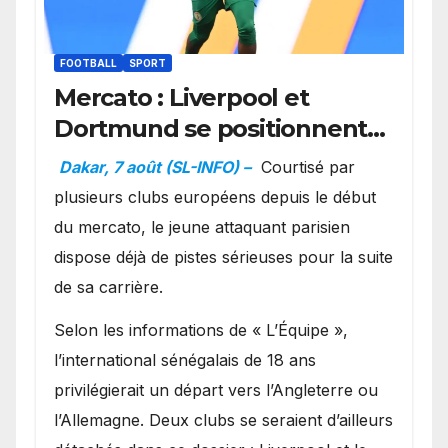
FOOTBALL
SPORT
Mercato : Liverpool et
Dortmund se positionnent
en favoris pour recruter
Dakar, 7 août (SL-INFO) –
Courtisé par
Ibrahim Mbaye
plusieurs clubs européens depuis le début
du mercato, le jeune attaquant parisien
dispose déjà de pistes sérieuses pour la suite
de sa carrière.
Selon les informations de « L’Équipe »,
l’international sénégalais de 18 ans
privilégierait un départ vers l’Angleterre ou
l’Allemagne. Deux clubs se seraient d’ailleurs