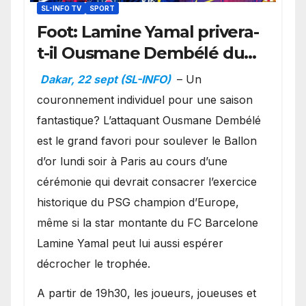
SL-INFO TV
SPORT
Foot: Lamine Yamal privera-
t-il Ousmane Dembélé du
Ballon d’or ?
Dakar, 22 sept (SL-INFO)
– Un
couronnement individuel pour une saison
fantastique? L’attaquant Ousmane Dembélé
est le grand favori pour soulever le Ballon
d’or lundi soir à Paris au cours d’une
cérémonie qui devrait consacrer l’exercice
historique du PSG champion d’Europe,
même si la star montante du FC Barcelone
Lamine Yamal peut lui aussi espérer
décrocher le trophée.
A partir de 19h30, les joueurs, joueuses et