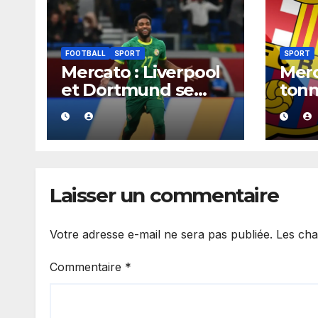
FOOTBALL
SPORT
SPORT
Mercato : Liverpool
Merc
et Dortmund se
tonn
positionnent en
aura
favoris pour
acco
recruter Ibrahim
Barç
Mbaye
cont
2030
Laisser un commentaire
Votre adresse e-mail ne sera pas publiée.
Les cha
Commentaire
*