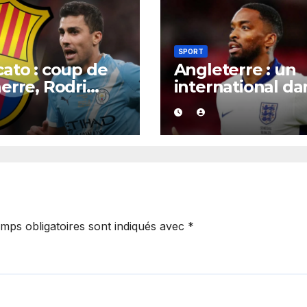
SPORT
ato : coup de
Angleterre : un
erre, Rodri
international da
it trouvé un
la tourmente,
rd XXL avec le
poursuivi après
a pour un
présumée
rat jusqu’en
agression surve
.
en boîte de nuit.
mps obligatoires sont indiqués avec
*