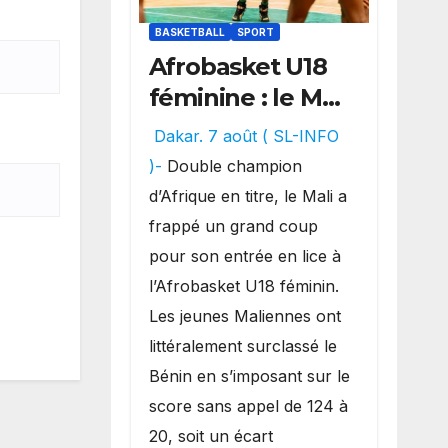
BASKETBALL
SPORT
Afrobasket U18
féminine : le Mali
réalise un
Dakar. 7 août ( SL-INFO
véritable festival
)-
Double champion
offensif et
d’Afrique en titre, le Mali a
inflige une
frappé un grand coup
lourde défaite
pour son entrée en lice à
au Bénin.
l’Afrobasket U18 féminin.
Les jeunes Maliennes ont
littéralement surclassé le
Bénin en s’imposant sur le
score sans appel de 124 à
20, soit un écart