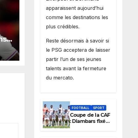
apparaissent aujourd’hui
comme les destinations les
plus crédibles.
ns
Reste désormais à savoir si
le PSG acceptera de laisser
 une
partir l’un de ses jeunes
talents avant la fermeture
nue
du mercato.
FOOTBALL
SPORT
Coupe de la CAF
: Diambars fixé
sur son destin
africain, l’ES