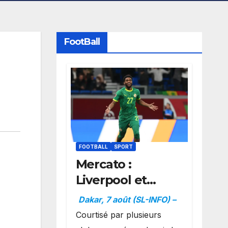
FootBall
FOOTBALL
SPORT
Mercato :
Liverpool et
Dortmund se
Dakar, 7 août (SL-INFO) –
positionnent en
Courtisé par plusieurs
favoris pour