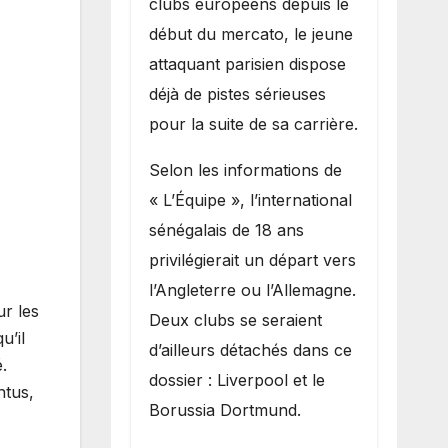
clubs européens depuis le
recruter Ibrahim
début du mercato, le jeune
Mbaye
attaquant parisien dispose
déjà de pistes sérieuses
pour la suite de sa carrière.
Selon les informations de
« L’Équipe », l’international
sénégalais de 18 ans
privilégierait un départ vers
l’Angleterre ou l’Allemagne.
r les
Deux clubs se seraient
u’il
d’ailleurs détachés dans ce
é.
dossier : Liverpool et le
ntus,
Borussia Dortmund.