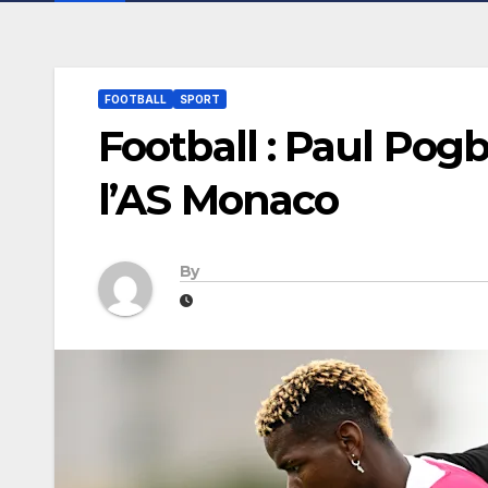
FOOTBALL
SPORT
Football : Paul Pog
l’AS Monaco
By