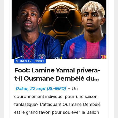
SL-INFO TV
SPORT
Foot: Lamine Yamal privera-
t-il Ousmane Dembélé du
Ballon d’or ?
Dakar, 22 sept (SL-INFO)
– Un
couronnement individuel pour une saison
fantastique? L’attaquant Ousmane Dembélé
est le grand favori pour soulever le Ballon