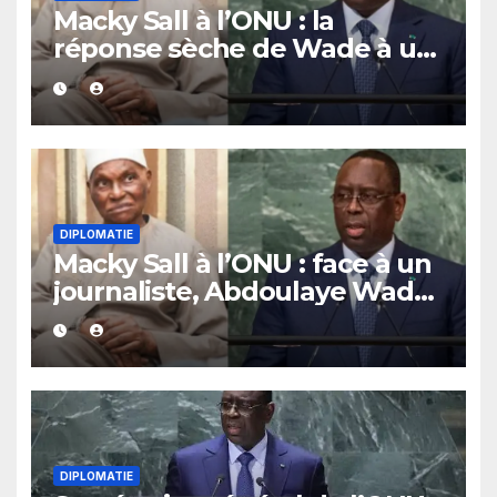
Macky Sall à l’ONU : la
réponse sèche de Wade à un
journaliste
DIPLOMATIE
Macky Sall à l’ONU : face à un
journaliste, Abdoulaye Wade
lâche une réponse sèche et
sans détour.
DIPLOMATIE