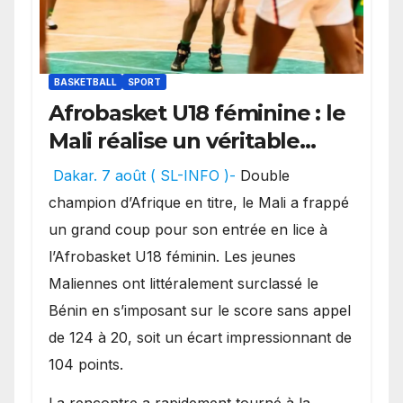
BASKETBALL
SPORT
Afrobasket U18 féminine : le
Mali réalise un véritable
festival offensif et inflige
Dakar. 7 août ( SL-INFO )-
Double
une lourde défaite au
champion d’Afrique en titre, le Mali a frappé
Bénin.
un grand coup pour son entrée en lice à
l’Afrobasket U18 féminin. Les jeunes
Maliennes ont littéralement surclassé le
Bénin en s’imposant sur le score sans appel
de 124 à 20, soit un écart impressionnant de
104 points.