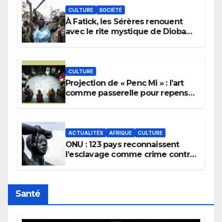
CULTURE
SOCIÉTÉ
À Fatick, les Sérères renouent
avec le rite mystique de Diobaye
pour implorer le retour de la
pluie.
CULTURE
Projection de « Penc Mi » : l’art
comme passerelle pour repenser
la transmission des savoirs
africains.
ACTUALITÉS
AFRIQUE
CULTURE
ONU : 123 pays reconnaissent
l’esclavage comme crime contre
l’humanité, la France toujours en
retard sur le Code noi
Santé