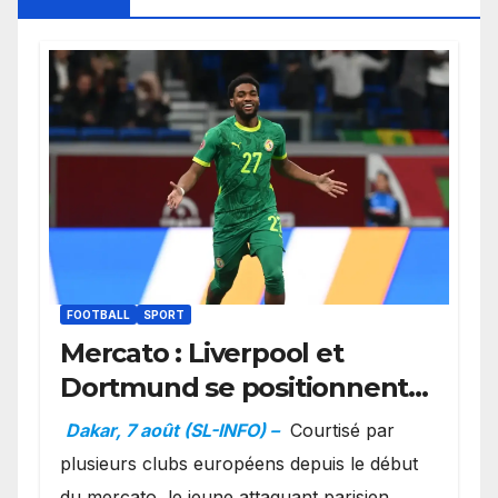
FOOTBALL
SPORT
Mercato : Liverpool et
Dortmund se positionnent
en favoris pour recruter
Dakar, 7 août (SL-INFO) –
Courtisé par
Ibrahim Mbaye
plusieurs clubs européens depuis le début
du mercato, le jeune attaquant parisien