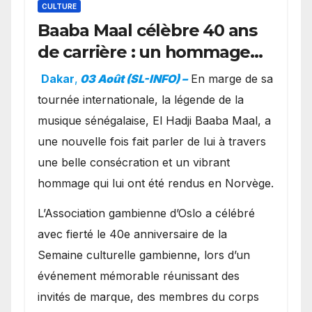
CULTURE
Baaba Maal célèbre 40 ans
de carrière : un hommage
exceptionnel à Oslo en
Dakar
,
03 Août (SL-INFO) –
​En marge de sa
présence de la famille
tournée internationale, la légende de la
royale.
musique sénégalaise, El Hadji Baaba Maal, a
une nouvelle fois fait parler de lui à travers
une belle consécration et un vibrant
hommage qui lui ont été rendus en Norvège.
​L’Association gambienne d’Oslo a célébré
avec fierté le 40e anniversaire de la
Semaine culturelle gambienne, lors d’un
événement mémorable réunissant des
invités de marque, des membres du corps