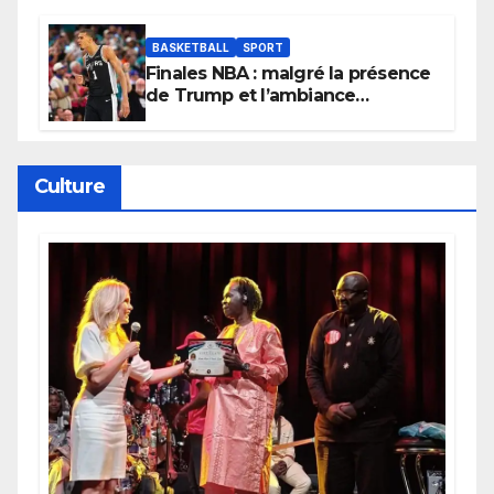
BASKETBALL
SPORT
Finales NBA : malgré la présence
de Trump et l’ambiance
électrique du Garden,
Wembanyama fait taire New
York
Culture