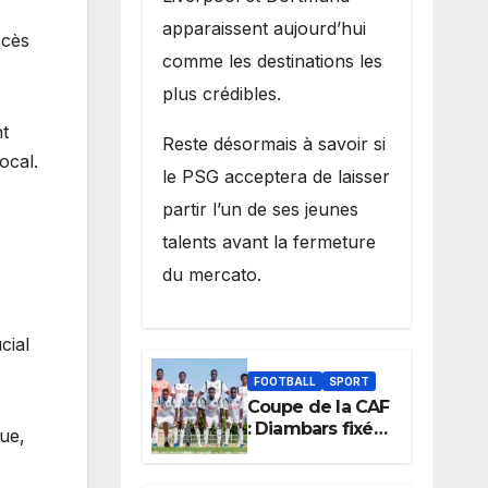
apparaissent aujourd’hui
ccès
comme les destinations les
plus crédibles.
nt
Reste désormais à savoir si
ocal.
le PSG acceptera de laisser
partir l’un de ses jeunes
talents avant la fermeture
du mercato.
cial
FOOTBALL
SPORT
Coupe de la CAF
: Diambars fixé
ue,
sur son destin
africain, l’ES