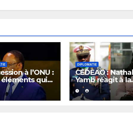
TIE
DIPLOMATIE
ession à l’ONU :
CEDEAO : Nathal
s éléments qui
Yamb réagit à la
liquent la
nomination du
idature de
général Birame
y Sall
Diop à la
présidence de l
Commission