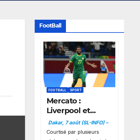
FootBall
FOOTBALL
SPORT
Mercato :
Liverpool et
Dortmund se
Dakar, 7 août (SL-INFO) –
positionnent en
Courtisé par plusieurs
favoris pour