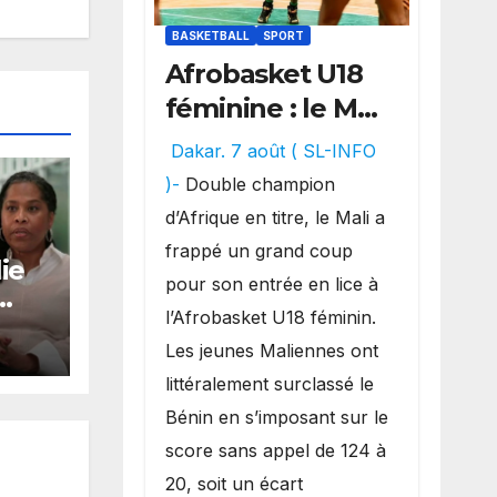
BASKETBALL
SPORT
Afrobasket U18
féminine : le Mali
réalise un
Dakar. 7 août ( SL-INFO
véritable festival
)-
Double champion
offensif et
d’Afrique en titre, le Mali a
inflige une
frappé un grand coup
ie
lourde défaite
pour son entrée en lice à
au Bénin.
l’Afrobasket U18 féminin.
Les jeunes Maliennes ont
littéralement surclassé le
a
Bénin en s’imposant sur le
score sans appel de 124 à
20, soit un écart