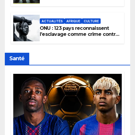
la transmission des savoirs
africains.
ACTUALITÉS
AFRIQUE
CULTURE
ONU : 123 pays reconnaissent
l’esclavage comme crime contre
l’humanité, la France toujours en
retard sur le Code noi
Santé