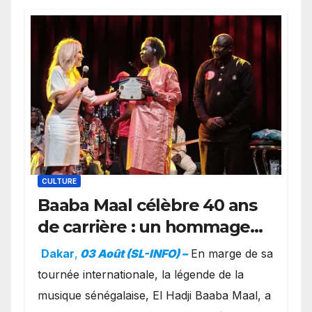
CULTURE
Baaba Maal célèbre 40 ans
de carrière : un hommage
exceptionnel à Oslo en
Dakar
,
03 Août (SL-INFO) –
​En marge de sa
présence de la famille
tournée internationale, la légende de la
royale.
musique sénégalaise, El Hadji Baaba Maal, a