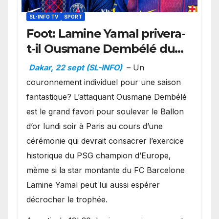
SL-INFO TV
SPORT
Foot: Lamine Yamal privera-
t-il Ousmane Dembélé du
Ballon d’or ?
Dakar, 22 sept (SL-INFO)
– Un
couronnement individuel pour une saison
fantastique? L’attaquant Ousmane Dembélé
est le grand favori pour soulever le Ballon
d’or lundi soir à Paris au cours d’une
cérémonie qui devrait consacrer l’exercice
historique du PSG champion d’Europe,
même si la star montante du FC Barcelone
Lamine Yamal peut lui aussi espérer
décrocher le trophée.