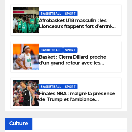
BASKETBALL
SPORT
Afrobasket U18 masculin : les
Lionceaux frappent fort d’entrée
et lancent idéalement leur
tournoi.
BASKETBALL
SPORT
Basket : Cierra Dillard proche
d’un grand retour avec les
Lionnes ?
BASKETBALL
SPORT
Finales NBA : malgré la présence
de Trump et l’ambiance
électrique du Garden,
Wembanyama fait taire New
York
Culture