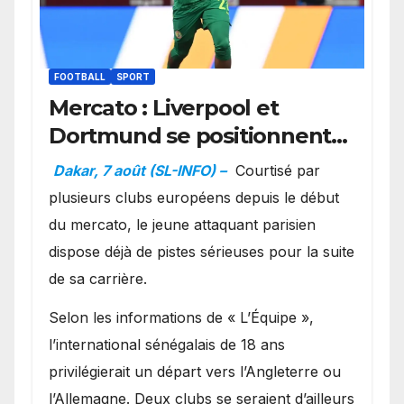
FOOTBALL
SPORT
Mercato : Liverpool et
Dortmund se positionnent
en favoris pour recruter
Dakar, 7 août (SL-INFO) –
Courtisé par
Ibrahim Mbaye
plusieurs clubs européens depuis le début
du mercato, le jeune attaquant parisien
dispose déjà de pistes sérieuses pour la suite
de sa carrière.
Selon les informations de « L’Équipe »,
l’international sénégalais de 18 ans
privilégierait un départ vers l’Angleterre ou
l’Allemagne. Deux clubs se seraient d’ailleurs