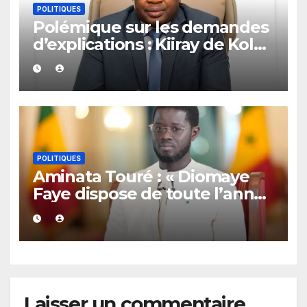
POLITIQUES
Polémique sur les demandes
d’explications : Kiiray de Kolda
apporte son soutien à
Mamadou Lamine Dianté
POLITIQUES
Aminata Touré : « Diomaye
Faye dispose de toute l’année
2027 pour organiser les
élections locales dans la
légalité »
Laisser un commentaire