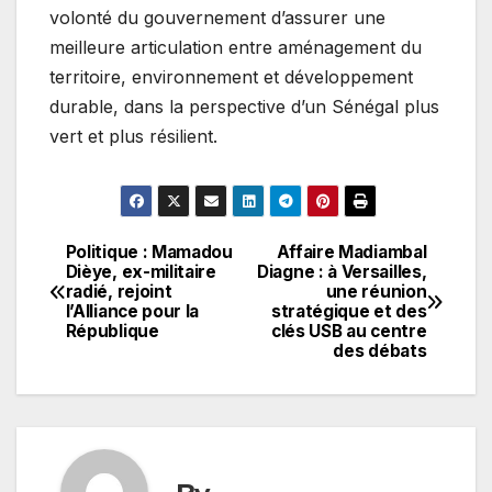
volonté du gouvernement d’assurer une
meilleure articulation entre aménagement du
territoire, environnement et développement
durable, dans la perspective d’un Sénégal plus
vert et plus résilient.
Politique : Mamadou
Affaire Madiambal
Navigation
Dièye, ex-militaire
Diagne : à Versailles,
radié, rejoint
une réunion
de
l’Alliance pour la
stratégique et des
République
clés USB au centre
l’article
des débats