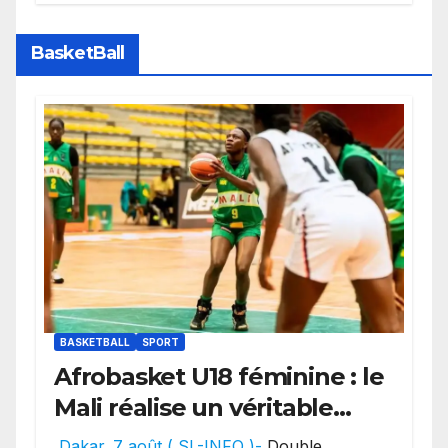
des transferts.
BasketBall
BASKETBALL
SPORT
Afrobasket U18 féminine : le
Mali réalise un véritable
festival offensif et inflige
Dakar. 7 août ( SL-INFO )-
Double