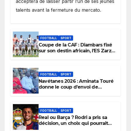
acceptera de laisser partir l’un de ses jeunes
talents avant la fermeture du mercato.
FOOTBALL
SPORT
Coupe de la CAF : Diambars fixé
sur son destin africain, l’ES Zarzis
sera son premier obstacle.
FOOTBALL
SPORT
Navétanes 2026 : Aminata Touré
donne le coup d’envoi de
l’initiative « Zéro Violence »
depuis sa ville natale pour
promouvoir des compétitions
apaisées.
FOOTBALL
SPORT
Real ou Barça ? Rodri a pris sa
décision, un choix qui pourrait
faire grand bruit sur le marché