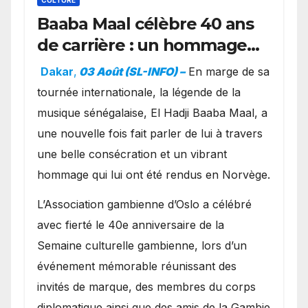
CULTURE
Baaba Maal célèbre 40 ans
de carrière : un hommage
exceptionnel à Oslo en
Dakar
,
03 Août (SL-INFO) –
​En marge de sa
présence de la famille
tournée internationale, la légende de la
royale.
musique sénégalaise, El Hadji Baaba Maal, a
une nouvelle fois fait parler de lui à travers
une belle consécration et un vibrant
hommage qui lui ont été rendus en Norvège.
​L’Association gambienne d’Oslo a célébré
avec fierté le 40e anniversaire de la
Semaine culturelle gambienne, lors d’un
événement mémorable réunissant des
invités de marque, des membres du corps
diplomatique ainsi que des amis de la Gambie