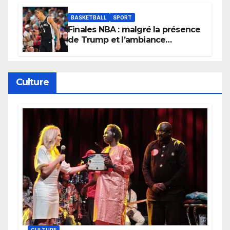
BASKETBALL
SPORT
Finales NBA : malgré la présence
de Trump et l’ambiance
électrique du Garden,
Wembanyama fait taire New
York
Culture