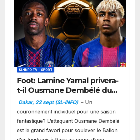
SL-INFO TV
SPORT
Foot: Lamine Yamal privera-
t-il Ousmane Dembélé du
Ballon d’or ?
Dakar, 22 sept (SL-INFO)
– Un
couronnement individuel pour une saison
fantastique? L’attaquant Ousmane Dembélé
est le grand favori pour soulever le Ballon
d’or lundi soir à Paris au cours d’une