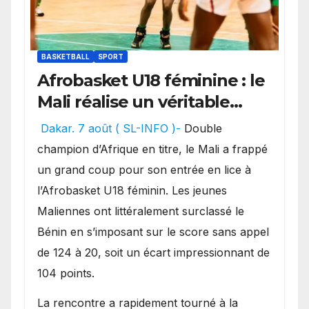
BASKETBALL
SPORT
Afrobasket U18 féminine : le
Mali réalise un véritable
festival offensif et inflige
Dakar. 7 août ( SL-INFO )-
Double
une lourde défaite au
champion d’Afrique en titre, le Mali a frappé
Bénin.
un grand coup pour son entrée en lice à
l’Afrobasket U18 féminin. Les jeunes
Maliennes ont littéralement surclassé le
Bénin en s’imposant sur le score sans appel
de 124 à 20, soit un écart impressionnant de
104 points.
La rencontre a rapidement tourné à la