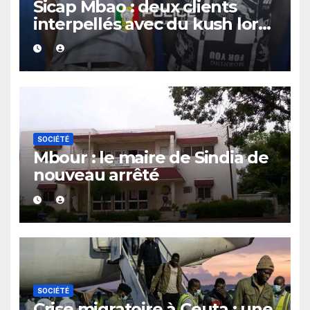
Sicap Mbao : deux clients
interpellés avec du kush lors
d’un contrôle de police dans
un bar
SOCIÉTÉ
Mbour : le maire de Sindia de
nouveau arrêté
SOCIÉTÉ
Crise migratoire à Ceuta : une