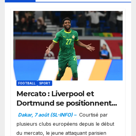
FOOTBALL
SPORT
Mercato : Liverpool et
Dortmund se positionnent
en favoris pour recruter
Dakar, 7 août (SL-INFO) –
Courtisé par
Ibrahim Mbaye
plusieurs clubs européens depuis le début
du mercato, le jeune attaquant parisien