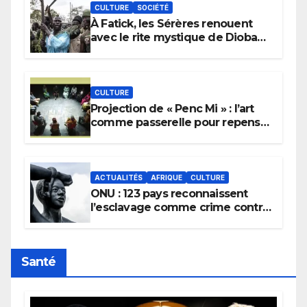
CULTURE
SOCIÉTÉ
À Fatick, les Sérères renouent
avec le rite mystique de Diobaye
pour implorer le retour de la
pluie.
CULTURE
Projection de « Penc Mi » : l’art
comme passerelle pour repenser
la transmission des savoirs
africains.
ACTUALITÉS
AFRIQUE
CULTURE
ONU : 123 pays reconnaissent
l’esclavage comme crime contre
l’humanité, la France toujours en
retard sur le Code noi
Santé