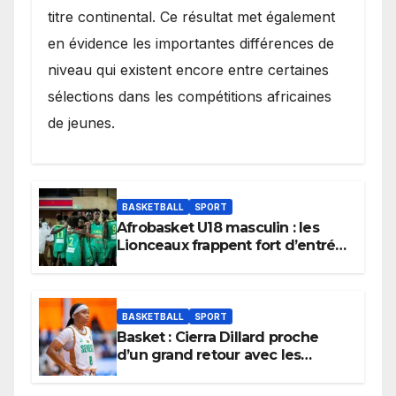
titre continental. Ce résultat met également
en évidence les importantes différences de
niveau qui existent encore entre certaines
sélections dans les compétitions africaines
de jeunes.
BASKETBALL
SPORT
Afrobasket U18 masculin : les
Lionceaux frappent fort d’entrée
et lancent idéalement leur
tournoi.
BASKETBALL
SPORT
Basket : Cierra Dillard proche
d’un grand retour avec les
Lionnes ?