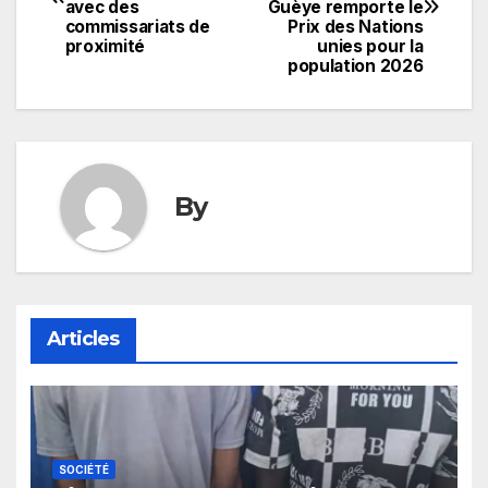
de
avec des
Guèye remporte le
commissariats de
Prix des Nations
l’article
proximité
unies pour la
population 2026
By
Articles
SOCIÉTÉ