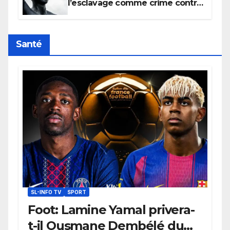
l’esclavage comme crime contre
l’humanité, la France toujours en
retard sur le Code noi
Santé
SL-INFO TV
SPORT
Foot: Lamine Yamal privera-
t-il Ousmane Dembélé du