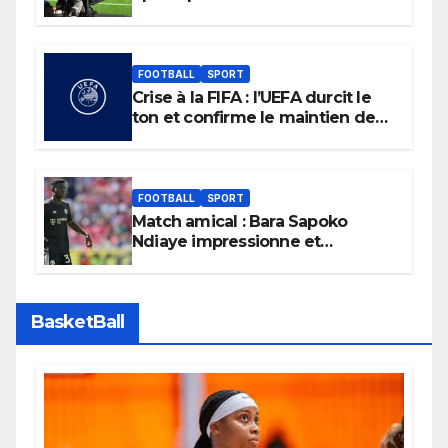
Liga
FOOTBALL
SPORT
Crise à la FIFA : l’UEFA durcit le
ton et confirme le maintien de
son boycott des Coupes du
monde.
FOOTBALL
SPORT
Match amical : Bara Sapoko
Ndiaye impressionne et
confirme son potentiel avec le
Bayern Munich
BasketBall