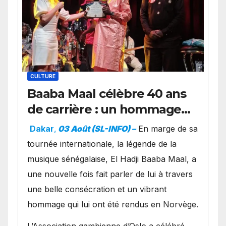
CULTURE
Baaba Maal célèbre 40 ans
de carrière : un hommage
exceptionnel à Oslo en
Dakar
,
03 Août (SL-INFO) –
​En marge de sa
présence de la famille
tournée internationale, la légende de la
royale.
musique sénégalaise, El Hadji Baaba Maal, a
une nouvelle fois fait parler de lui à travers
une belle consécration et un vibrant
hommage qui lui ont été rendus en Norvège.