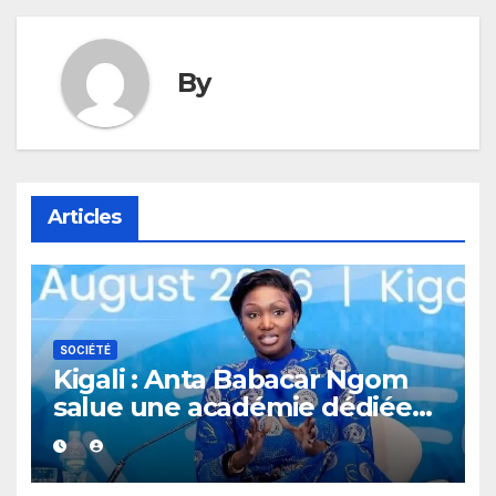
By
Articles
SOCIÉTÉ
Kigali : Anta Babacar Ngom
salue une académie dédiée
au leadership politique des
femmes africaines