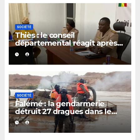
SOCIÉTÉ
Thiès : le conseil
départemental réagit après
le rappel à l’ordre du
gouverneur
SOCIÉTÉ
Falémé : la gendarmerie
détruit 27 dragues dans le
cadre de la lutte contre
l’exploitation illégale