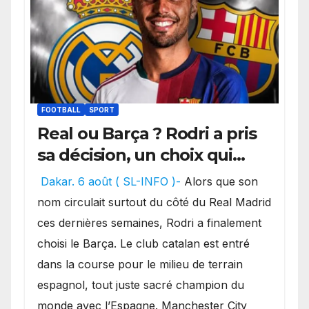
FOOTBALL
SPORT
Real ou Barça ? Rodri a pris
sa décision, un choix qui
pourrait faire grand bruit
Dakar. 6 août ( SL-INFO )-
Alors que son
sur le marché des
nom circulait surtout du côté du Real Madrid
transferts.
ces dernières semaines, Rodri a finalement
choisi le Barça. Le club catalan est entré
dans la course pour le milieu de terrain
espagnol, tout juste sacré champion du
monde avec l’Espagne. Manchester City