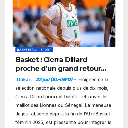
BASKETBALL
SPORT
Basket : Cierra Dillard
proche d’un grand retour
avec les Lionnes ?
Dakar
,
22 juil (SL-INFO) –
Éloignée de la
sélection nationale depuis plus de dix mois,
Cierra Dillard pourrait bientôt retrouver le
maillot des Lionnes du Sénégal. La meneuse
de jeu, absente depuis la fin de l’AfroBasket
féminin 2025, est pressentie pour intégrer le