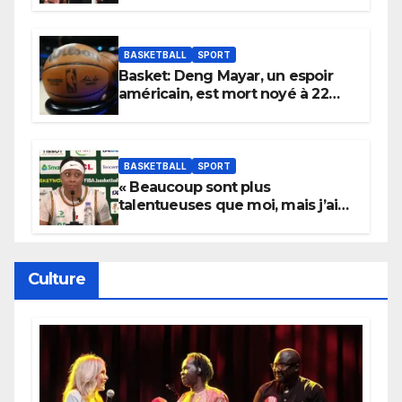
électrique du Garden,
Wembanyama fait taire New
York
BASKETBALL
SPORT
Basket: Deng Mayar, un espoir
américain, est mort noyé à 22
ans
BASKETBALL
SPORT
« Beaucoup sont plus
talentueuses que moi, mais j’ai
persévéré » : le message fort de
Cierra Dillard
Culture