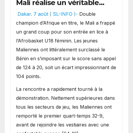
Mali réalise un véritable
festival offensif et inflige
Dakar. 7 août ( SL-INFO )-
Double
une lourde défaite au
champion d’Afrique en titre, le Mali a frappé
Bénin.
un grand coup pour son entrée en lice à
l’Afrobasket U18 féminin. Les jeunes
Maliennes ont littéralement surclassé le
Bénin en s’imposant sur le score sans appel
de 124 à 20, soit un écart impressionnant de
104 points.
La rencontre a rapidement tourné à la
démonstration. Nettement supérieures dans
tous les secteurs de jeu, les Maliennes ont
remporté le premier quart-temps 32-9,
avant de rejoindre les vestiaires avec une