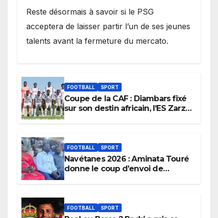
Reste désormais à savoir si le PSG
acceptera de laisser partir l’un de ses jeunes
talents avant la fermeture du mercato.
FOOTBALL
SPORT
Coupe de la CAF : Diambars fixé
sur son destin africain, l’ES Zarzis
sera son premier obstacle.
FOOTBALL
SPORT
Navétanes 2026 : Aminata Touré
donne le coup d’envoi de
l’initiative « Zéro Violence »
depuis sa ville natale pour
promouvoir des compétitions
apaisées.
FOOTBALL
SPORT