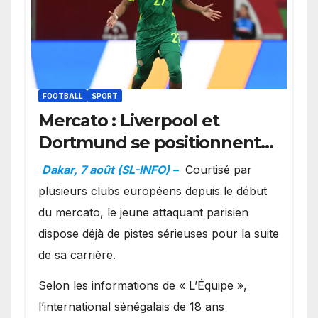
FOOTBALL
SPORT
Mercato : Liverpool et
Dortmund se positionnent
en favoris pour recruter
Dakar, 7 août (SL-INFO) –
Courtisé par
Ibrahim Mbaye
plusieurs clubs européens depuis le début
du mercato, le jeune attaquant parisien
dispose déjà de pistes sérieuses pour la suite
de sa carrière.
Selon les informations de « L’Équipe »,
l’international sénégalais de 18 ans