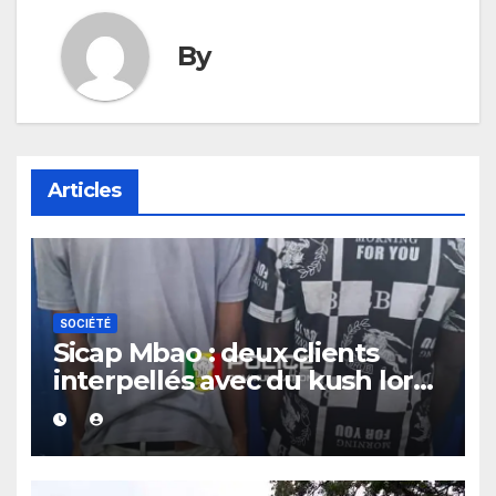
By
Articles
SOCIÉTÉ
Sicap Mbao : deux clients
interpellés avec du kush lors
d’un contrôle de police dans
un bar