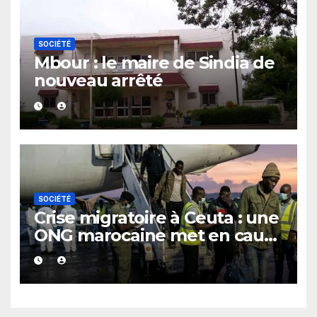
SOCIÉTÉ
Mbour : le maire de Sindia de
nouveau arrêté
SOCIÉTÉ
Crise migratoire à Ceuta : une
ONG marocaine met en cause
les responsabilités de Rabat
et de Madrid