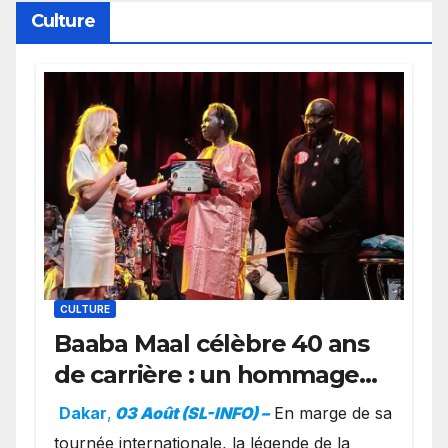
Culture
CULTURE
Baaba Maal célèbre 40 ans
de carrière : un hommage
exceptionnel à Oslo en
Dakar
,
03 Août (SL-INFO) –
​En marge de sa
présence de la famille
tournée internationale, la légende de la