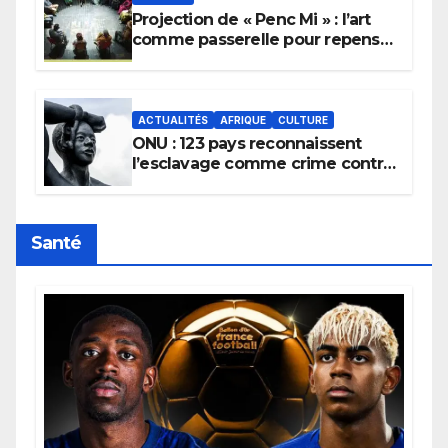
Projection de « Penc Mi » : l’art
comme passerelle pour repenser
la transmission des savoirs
africains.
ACTUALITÉS
AFRIQUE
CULTURE
ONU : 123 pays reconnaissent
l’esclavage comme crime contre
l’humanité, la France toujours en
retard sur le Code noi
Santé