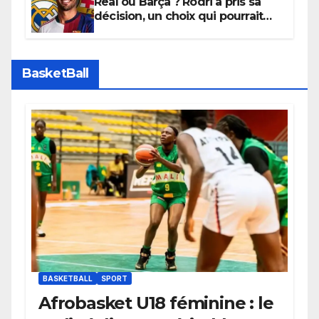
Real ou Barça ? Rodri a pris sa
décision, un choix qui pourrait
faire grand bruit sur le marché
des transferts.
BasketBall
BASKETBALL
SPORT
Afrobasket U18 féminine : le