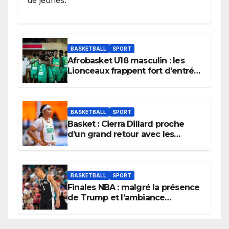
BASKETBALL
SPORT
Afrobasket U18 masculin : les
Lionceaux frappent fort d’entrée
et lancent idéalement leur
tournoi.
BASKETBALL
SPORT
Basket : Cierra Dillard proche
d’un grand retour avec les
Lionnes ?
BASKETBALL
SPORT
Finales NBA : malgré la présence
de Trump et l’ambiance
électrique du Garden,
Wembanyama fait taire New
York