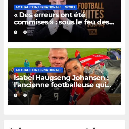
ACTUALITÉ INTERNATIONALE
SPORT
« Des erreurs ont été
commises » : sous le feu des
critiques, Gianni Infantino et
la FIFA présentent leurs
excuses après la polémique
sur l’ouverture au privé.
ACTUALITÉ INTERNATIONALE
Isabel Haugseng Johansen :
l’ancienne footballeuse qui
accompagne Erling Haaland
dans l’ombre des projecteurs.