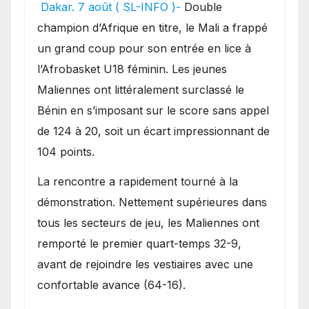
festival offensif et inflige
Dakar. 7 août ( SL-INFO )-
Double
une lourde défaite au
champion d’Afrique en titre, le Mali a frappé
Bénin.
un grand coup pour son entrée en lice à
l’Afrobasket U18 féminin. Les jeunes
Maliennes ont littéralement surclassé le
Bénin en s’imposant sur le score sans appel
de 124 à 20, soit un écart impressionnant de
104 points.
La rencontre a rapidement tourné à la
démonstration. Nettement supérieures dans
tous les secteurs de jeu, les Maliennes ont
remporté le premier quart-temps 32-9,
avant de rejoindre les vestiaires avec une
confortable avance (64-16).