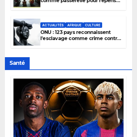
comme passerelle pour repenser
la transmission des savoirs
africains.
ACTUALITÉS
AFRIQUE
CULTURE
ONU : 123 pays reconnaissent
l’esclavage comme crime contre
l’humanité, la France toujours en
retard sur le Code noi
Santé