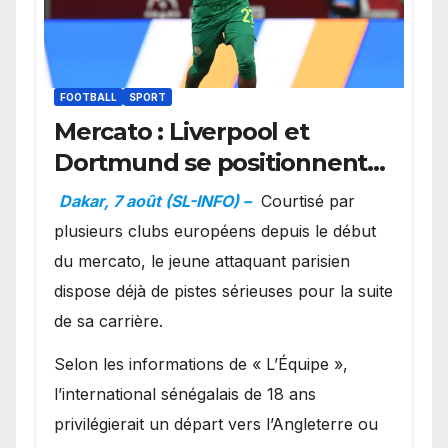
FOOTBALL
SPORT
Mercato : Liverpool et
Dortmund se positionnent
en favoris pour recruter
Dakar, 7 août (SL-INFO) –
Courtisé par
Ibrahim Mbaye
plusieurs clubs européens depuis le début
du mercato, le jeune attaquant parisien
dispose déjà de pistes sérieuses pour la suite
de sa carrière.
Selon les informations de « L’Équipe »,
l’international sénégalais de 18 ans
privilégierait un départ vers l’Angleterre ou