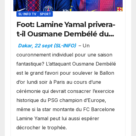
SL-INFO TV
SPORT
Foot: Lamine Yamal privera-
t-il Ousmane Dembélé du
Ballon d’or ?
Dakar, 22 sept (SL-INFO)
– Un
couronnement individuel pour une saison
fantastique? L’attaquant Ousmane Dembélé
est le grand favori pour soulever le Ballon
d’or lundi soir à Paris au cours d’une
cérémonie qui devrait consacrer l’exercice
historique du PSG champion d’Europe,
même si la star montante du FC Barcelone
Lamine Yamal peut lui aussi espérer
décrocher le trophée.