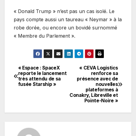
« Donald Trump » n’est pas un cas isolé. Le
pays compte aussi un taureau « Neymar » à la
robe dorée, ou encore un bovidé surnommé
« Membre du Parlement ».
« Espace : SpaceX
« CEVA Logistics
Navigation
reporte le lancement
renforce sa
très attendu de sa
présence avec de
de
fusée Starship »
nouvelles
plateformes à
l’article
Conakry, Libreville et
Pointe-Noire »