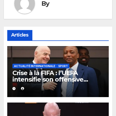
By
Articles
ACTUALITÉ INTERNATIONALE
SPORT
Crise à la FIFA : l’UEFA
intensifie son offensive
contre Gianni Infantino, mais
l’Afrique continue de lui
apporter un soutien sans
faille.