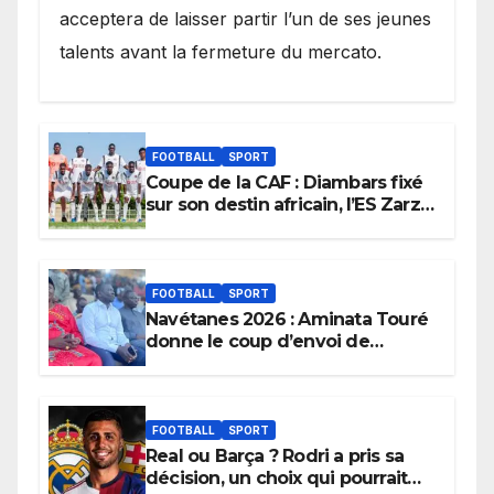
acceptera de laisser partir l’un de ses jeunes
talents avant la fermeture du mercato.
FOOTBALL
SPORT
Coupe de la CAF : Diambars fixé
sur son destin africain, l’ES Zarzis
sera son premier obstacle.
FOOTBALL
SPORT
Navétanes 2026 : Aminata Touré
donne le coup d’envoi de
l’initiative « Zéro Violence »
depuis sa ville natale pour
promouvoir des compétitions
apaisées.
FOOTBALL
SPORT
Real ou Barça ? Rodri a pris sa
décision, un choix qui pourrait