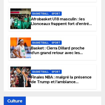
BASKETBALL
SPORT
Afrobasket U18 masculin : les
Lionceaux frappent fort d’entrée
et lancent idéalement leur
tournoi.
BASKETBALL
SPORT
Basket : Cierra Dillard proche
d’un grand retour avec les
Lionnes ?
BASKETBALL
SPORT
Finales NBA : malgré la présence
de Trump et l’ambiance
électrique du Garden,
Wembanyama fait taire New
York
Culture