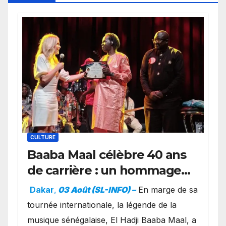
CULTURE
Baaba Maal célèbre 40 ans
de carrière : un hommage
exceptionnel à Oslo en
Dakar
,
03 Août (SL-INFO) –
​En marge de sa
présence de la famille
tournée internationale, la légende de la
royale.
musique sénégalaise, El Hadji Baaba Maal, a