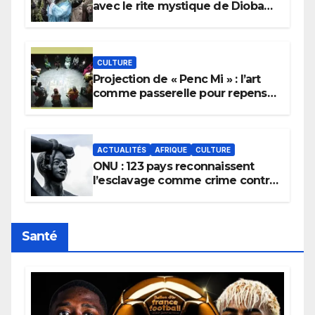
avec le rite mystique de Diobaye
pour implorer le retour de la
pluie.
CULTURE
Projection de « Penc Mi » : l’art
comme passerelle pour repenser
la transmission des savoirs
africains.
ACTUALITÉS
AFRIQUE
CULTURE
ONU : 123 pays reconnaissent
l’esclavage comme crime contre
l’humanité, la France toujours en
retard sur le Code noi
Santé