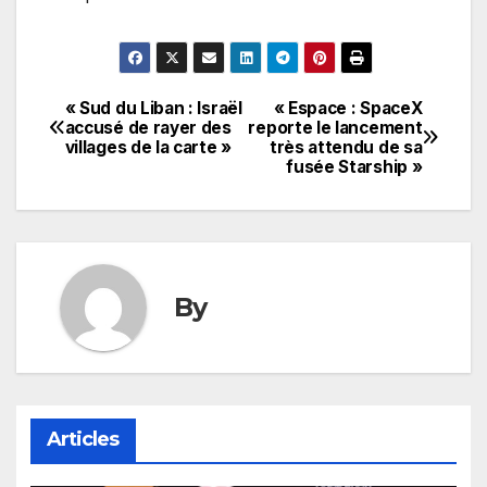
« Sud du Liban : Israël
« Espace : SpaceX
Navigation
accusé de rayer des
reporte le lancement
villages de la carte »
très attendu de sa
de
fusée Starship »
l’article
By
Articles