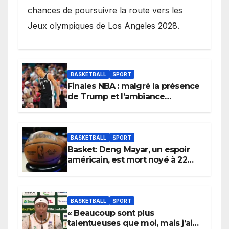
chances de poursuivre la route vers les
Jeux olympiques de Los Angeles 2028.
BASKETBALL
SPORT
Finales NBA : malgré la présence
de Trump et l’ambiance
électrique du Garden,
Wembanyama fait taire New
York
BASKETBALL
SPORT
Basket: Deng Mayar, un espoir
américain, est mort noyé à 22
ans
BASKETBALL
SPORT
« Beaucoup sont plus
talentueuses que moi, mais j’ai