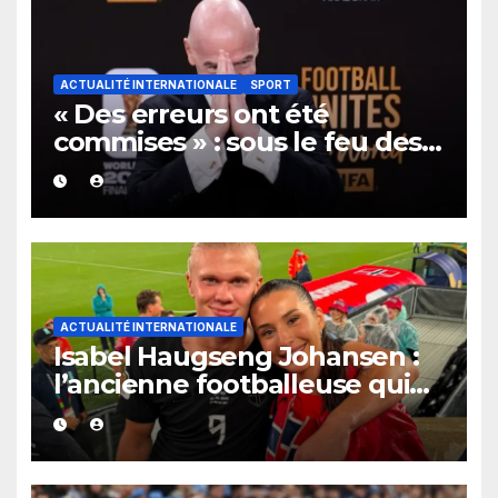
ACTUALITÉ INTERNATIONALE
SPORT
« Des erreurs ont été
commises » : sous le feu des
critiques, Gianni Infantino et
la FIFA présentent leurs
excuses après la polémique
sur l’ouverture au privé.
ACTUALITÉ INTERNATIONALE
Isabel Haugseng Johansen :
l’ancienne footballeuse qui
accompagne Erling Haaland
dans l’ombre des projecteurs.