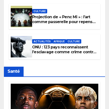
pluie.
CULTURE
Projection de « Penc Mi » : l’art
comme passerelle pour repenser
la transmission des savoirs
africains.
ACTUALITÉS
AFRIQUE
CULTURE
ONU : 123 pays reconnaissent
l’esclavage comme crime contre
l’humanité, la France toujours en
retard sur le Code noi
Santé