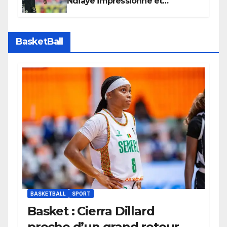
Ndiaye impressionne et
confirme son potentiel avec le
Bayern Munich
BasketBall
BASKETBALL
SPORT
Basket : Cierra Dillard
proche d’un grand retour