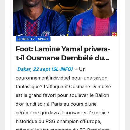
SL-INFO TV
SPORT
Foot: Lamine Yamal privera-
t-il Ousmane Dembélé du
Ballon d’or ?
Dakar, 22 sept (SL-INFO)
– Un
couronnement individuel pour une saison
fantastique? L’attaquant Ousmane Dembélé
est le grand favori pour soulever le Ballon
d’or lundi soir à Paris au cours d’une
cérémonie qui devrait consacrer l’exercice
historique du PSG champion d’Europe,