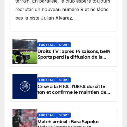
terrain. En parallèle, le club espère toujours
recruter un nouveau numéro 9 et ne lâche
pas la piste Julian Alvarez.
FOOTBALL
SPORT
Droits TV : après 14 saisons, beIN
Sports perd la diffusion de la
Liga
FOOTBALL
SPORT
Crise à la FIFA : l’UEFA durcit le
ton et confirme le maintien de
son boycott des Coupes du
monde.
FOOTBALL
SPORT
Match amical : Bara Sapoko