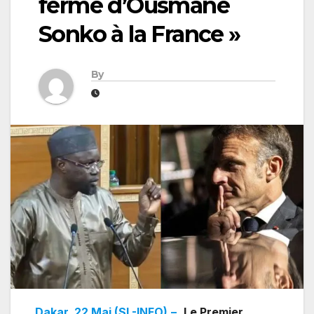
ferme d’Ousmane
Sonko à la France »
By
Dakar, 22 Mai (SL-INFO)
–
Le Premier