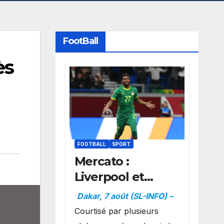
FootBall
ès
FOOTBALL
SPORT
Mercato :
Liverpool et
Dortmund se
Dakar, 7 août (SL-INFO) –
positionnent en
Courtisé par plusieurs
favoris pour