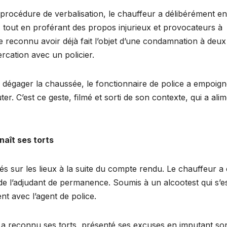
procédure de verbalisation, le chauffeur a délibérément e
i, tout en proférant des propos injurieux et provocateurs à
ême reconnu avoir déjà fait l’objet d’une condamnation à deu
rcation avec un policier.
e dégager la chaussée, le fonctionnaire de police a empoign
er. C’est ce geste, filmé et sorti de son contexte, qui a ali
naît ses torts
s sur les lieux à la suite du compte rendu. Le chauffeur a 
 de l’adjudant de permanence. Soumis à un alcootest qui s’e
ent avec l’agent de police.
s a reconnu ses torts, présenté ses excuses en imputant so