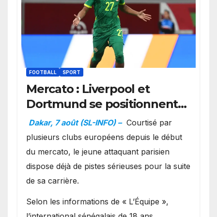
FOOTBALL
SPORT
Mercato : Liverpool et
Dortmund se positionnent
en favoris pour recruter
Dakar, 7 août (SL-INFO) –
Courtisé par
Ibrahim Mbaye
plusieurs clubs européens depuis le début
du mercato, le jeune attaquant parisien
dispose déjà de pistes sérieuses pour la suite
de sa carrière.
Selon les informations de « L’Équipe »,
l’international sénégalais de 18 ans