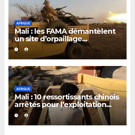
AFRIQUE
Mali : les FAMA démantèlent
un site d’orpaillage
clandestin soupçonné d’être
exploité par le JNIM et le FLA
AFRIQUE
Mali : 10 ressortissants chinois
arrêtés pour l’exploitation
présumée d’un casino
clandestin