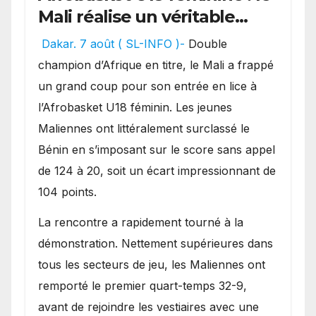
Mali réalise un véritable
festival offensif et inflige
Dakar. 7 août ( SL-INFO )-
Double
une lourde défaite au
champion d’Afrique en titre, le Mali a frappé
Bénin.
un grand coup pour son entrée en lice à
l’Afrobasket U18 féminin. Les jeunes
Maliennes ont littéralement surclassé le
Bénin en s’imposant sur le score sans appel
de 124 à 20, soit un écart impressionnant de
104 points.
La rencontre a rapidement tourné à la
démonstration. Nettement supérieures dans
tous les secteurs de jeu, les Maliennes ont
remporté le premier quart-temps 32-9,
avant de rejoindre les vestiaires avec une