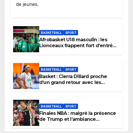
de jeunes.
BASKETBALL
SPORT
Afrobasket U18 masculin : les
Lionceaux frappent fort d’entrée
et lancent idéalement leur
tournoi.
BASKETBALL
SPORT
Basket : Cierra Dillard proche
d’un grand retour avec les
Lionnes ?
BASKETBALL
SPORT
Finales NBA : malgré la présence
de Trump et l’ambiance
électrique du Garden,
Wembanyama fait taire New