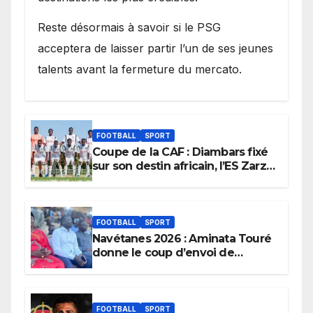
Reste désormais à savoir si le PSG
acceptera de laisser partir l’un de ses jeunes
talents avant la fermeture du mercato.
FOOTBALL
SPORT
Coupe de la CAF : Diambars fixé
sur son destin africain, l’ES Zarzis
sera son premier obstacle.
FOOTBALL
SPORT
Navétanes 2026 : Aminata Touré
donne le coup d’envoi de
l’initiative « Zéro Violence »
depuis sa ville natale pour
promouvoir des compétitions
apaisées.
FOOTBALL
SPORT