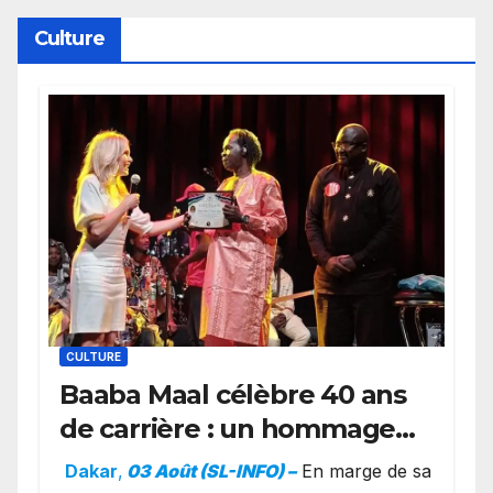
York
Culture
CULTURE
Baaba Maal célèbre 40 ans
de carrière : un hommage
exceptionnel à Oslo en
Dakar
,
03 Août (SL-INFO) –
​En marge de sa